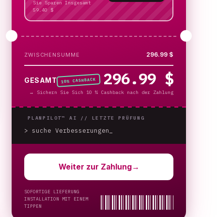
Sie Sparen Insgesamt
59.40 $
296.99 $
ZWISCHENSUMME
296.99 $
% CASHBACK
GESAMT
10
→
Sichern Sie Sich 10 % Cashback nach der Zahlung
PLANPILOT™ AI //
LETZTE PRÜFUNG
> suche Verbesserungen
_
Weiter zur Zahlung
→
SOFORTIGE LIEFERUNG
INSTALLATION MIT EINEM
TIPPEN