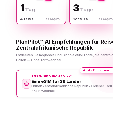
1
3
Tag
Tage
43.99 $
127.99 $
43.99$/Tag
42.66$/T
PlanPilot™ AI Empfehlungen für Rei
Zentralafrikanische Republik
Entdecken Sie Regionale und Globale eSIM Tarife, die Zentral
Halten — Ohne Tarifwechsel
Afrika Entdecken
→
REISEN SIE DURCH Afrika?
Eine eSIM für 36 Länder
Enthält Zentralafrikanische Republik • Gleicher Tarif
• Kein Wechsel