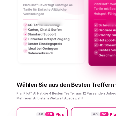
PlanPilot™ Wä
PlanPilot™ Bevorzugt Günstige 4G
Tarife mit Be
Tarife für Einfache Alltägliche
Hotspot-Fähi
Verbindungen
4G Tarife Bevorzugt
Schneller
✓
✓
Karten, Chat & Surfen
Größere A
✓
✓
Standard Support
✓
Priority S
✓
Einfacher Hotspot Zugang
✓
Hotspot-F
✓
Bester Einstiegspreis
✓
HD Stream
✓
Ideal bei Geringem
Bestes Ve
✓
✓
Datenverbrauch
Geschwind
Wählen Sie aus den Besten Treffern 
PlanPilot™ AI Hat die 4 Besten Treffer aus 12 Passenden Unbe
Mehreren Anbietern Weltweit Ausgewählt
Plus
Pl
4G
5G
4G
5G