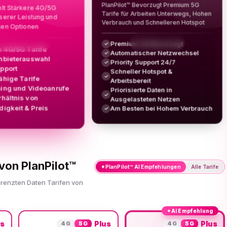
PlanPilot™ Bevorzugt Premium 5G
hlt Stärkere 4G/5G
Tarife für Arbeiten Unterwegs, Hohen
sserer Leistung und
Verbrauch und Schnelleren Hotspot
gen Optionen
Premium 5G Bevorzugt
✓
e 4G/5G Tarife
Automatischer Netzwechsel
✓
nbieterauswahl
Priority Support 24/7
✓
upport
Schneller Hotspot &
✓
ähige Tarife
Arbeitsbereit
ing und Videoanrufe
Priorisierte Daten in
✓
rhältnis von
Ausgelasteten Netzen
igkeit & Preis
Am Besten bei Hohem Verbrauch
✓
von PlanPilot™
✦
PlanPilot™ AI Empfehlungen
Alle Tarife
grenzten Daten Tarifen von
✦
AI Empfehlung
us
Plus
Plus
4G
5G
4G
5G