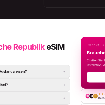
che Republik
eSIM
SUPPORT /
Brauche
Chatten Sie 
Installation
+
 Auslandsreisen?
+
ibel?
★★
S
M
P
+
Beste