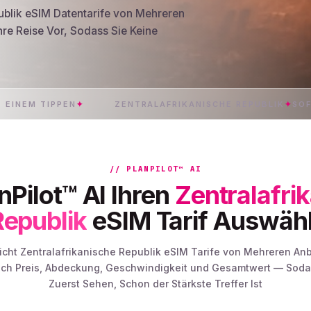
ublik eSIM Datentarife von Mehreren
Ihre Reise Vor, Sodass Sie Keine
IPPEN
✦
ZENTRALAFRIKANISCHE REPUBLIK
✦
SOFORTIGE L
// PLANPILOT™ AI
nPilot™ AI Ihren
Zentralafri
Republik
eSIM Tarif Auswähl
eicht Zentralafrikanische Republik eSIM Tarife von Mehreren An
nach Preis, Abdeckung, Geschwindigkeit und Gesamtwert — Sodass
Zuerst Sehen, Schon der Stärkste Treffer Ist