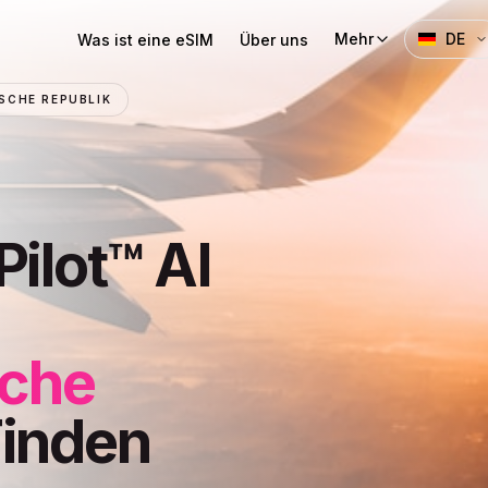
Mehr
DE
Was ist eine eSIM
Über uns
SCHE REPUBLIK
Pilot™ AI
sche
inden