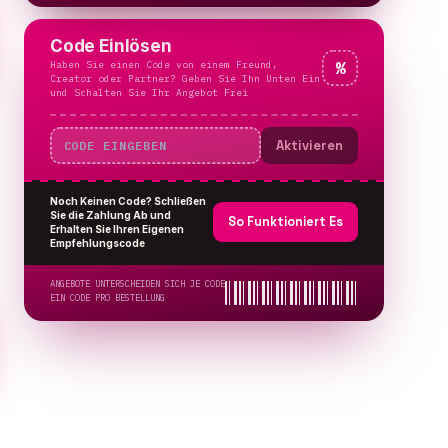
Code Einlösen
Haben Sie einen Code von einem Freund,
%
Creator oder Partner? Geben Sie Ihn Unten Ein
und Schalten Sie Ihr Angebot Frei
Aktivieren
Noch Keinen Code? Schließen
Sie die Zahlung Ab und
So Funktioniert Es
Erhalten Sie Ihren Eigenen
Empfehlungscode
ANGEBOTE UNTERSCHEIDEN SICH JE CODE
EIN CODE PRO BESTELLUNG