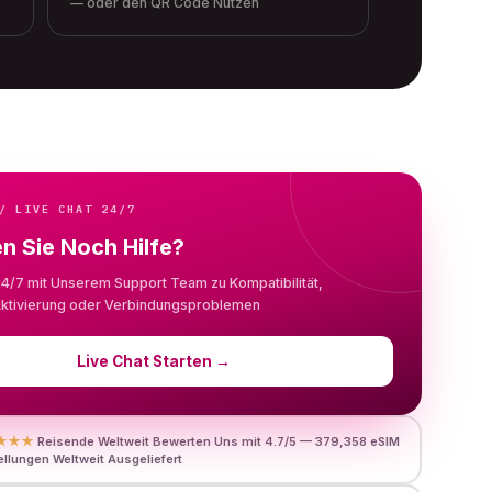
— oder den QR Code Nutzen
/ LIVE CHAT 24/7
n Sie Noch Hilfe?
24/7 mit Unserem Support Team zu Kompatibilität,
, Aktivierung oder Verbindungsproblemen
Live Chat Starten
→
★★★
Reisende Weltweit Bewerten Uns mit 4.7/5 — 379,358 eSIM
llungen Weltweit Ausgeliefert