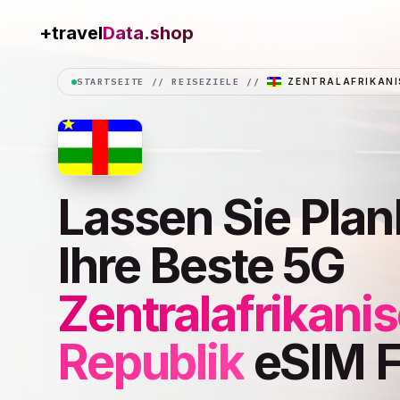
+travel
STARTSEITE
//
REISEZIELE
//
ZENTRALAFRIKANI
Lassen Sie Plan
Ihre Beste 5G
Zentralafrikani
Republik
eSIM F