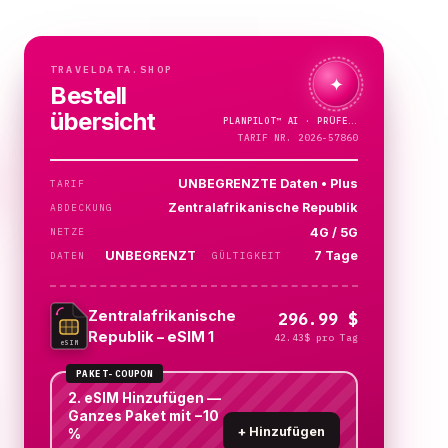
TRAVELDATA.SHOP
✦
Bestell
übersicht
PLANPILOT™
AI ·
TARIF NR. 2026-57860
UNBEGRENZTE Daten • Plus
TARIF
Zentralafrikanische Republik
ABDECKUNG
4G / 5G
NETZE
UNBEGRENZT
7 Tage
DATEN
GÜLTIGKEIT
Zentralafrikanische
296.99 $
Republik – eSIM 1
42.43$ pro Tag
eSIM
PAKET-COUPON
2. eSIM Hinzufügen —
Ganzes Paket mit −10
+
Hinzufügen
%