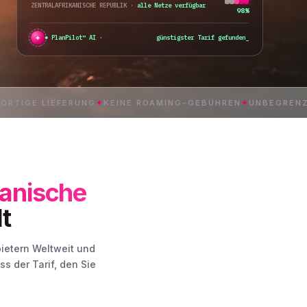
ZENTRALAFRIKANISCHE REPUBLIK
·
alle Netze verfügbar
98%
✦
PlanPilot™ AI ·
günstigster Tarif gefunden
_
IEFERUNG
✦
KEINE ROAMING-GEBÜHREN
✦
UNBEGRENZTE 5G DA
kanische
t
bietern Weltweit und
 der Tarif, den Sie