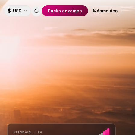
$
USD
Packs anzeigen
Anmelden
Toggle theme
NETZSIGNAL · 5G