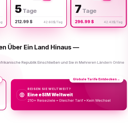
5
7
Tage
Tage
212.99 $
296.99 $
ag
42.60$/Tag
42.43$/Tag
sen Über Ein Land Hinaus —
afrikanische Republik Einschließen und Sie in Mehreren Ländern Online
Globale Tarife Entdecken
→
REISEN SIE WELTWEIT?
Eine eSIM Weltweit
210+ Reiseziele • Gleicher Tarif • Kein Wechsel