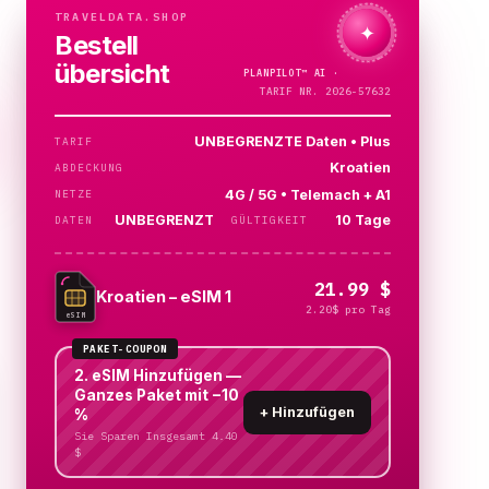
TRAVELDATA.SHOP
✦
Bestell
übersicht
PLANPILOT™
AI ·
PRÜFE…
TARIF NR. 2026-57632
UNBEGRENZTE Daten • Plus
TARIF
Kroatien
ABDECKUNG
4G / 5G • Telemach + A1
NETZE
UNBEGRENZT
10 Tage
DATEN
GÜLTIGKEIT
21.99 $
Kroatien – eSIM 1
2.20$ pro Tag
eSIM
PAKET-COUPON
2. eSIM Hinzufügen —
Ganzes Paket mit −10
+
Hinzufügen
%
Sie Sparen Insgesamt 4.40
$