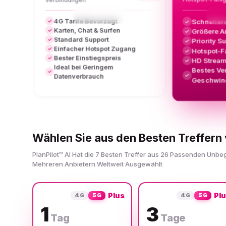
4G Tarife Bevorzugt
Schneller
✓
✓
Karten, Chat & Surfen
Größere A
✓
✓
Standard Support
✓
Priority S
✓
Einfacher Hotspot Zugang
✓
Hotspot-F
✓
Bester Einstiegspreis
✓
HD Stream
✓
Ideal bei Geringem
Bestes Ve
✓
✓
Datenverbrauch
Geschwind
Wählen Sie aus den Besten Treffern 
PlanPilot™ AI Hat die 7 Besten Treffer aus 26 Passenden Unbe
Mehreren Anbietern Weltweit Ausgewählt
Plus
Pl
4G
5G
4G
5G
1
3
Tag
Tage