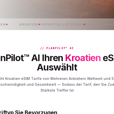
KROATIEN
✦
SOFORTIGE LIEFERUNG
✦
KEINE ROAMING-GEBÜ
// PLANPILOT™ AI
nPilot™ AI Ihren
Kroatien
eSI
Auswählt
icht Kroatien eSIM Tarife von Mehreren Anbietern Weltweit und S
eschwindigkeit und Gesamtwert — Sodass der Tarif, den Sie Zue
Stärkste Treffer Ist
riftyp Sie Bevorzugen