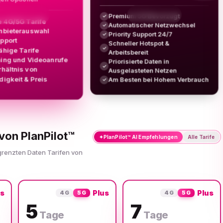
Premium 5G Bevorzugt
✓
e 4G/5G Tarife
Automatischer Netzwechsel
✓
nbieterauswahl
Priority Support 24/7
✓
upport
Schneller Hotspot &
✓
ähige Tarife
Arbeitsbereit
ing und Videoanrufe
Priorisierte Daten in
✓
rhältnis von
Ausgelasteten Netzen
igkeit & Preis
Am Besten bei Hohem Verbrauch
✓
von PlanPilot™
✦
PlanPilot™ AI Empfehlungen
Alle Tarife
grenzten Daten Tarifen von
us
Plus
Plus
4G
5G
4G
5G
5
7
Tage
Tage