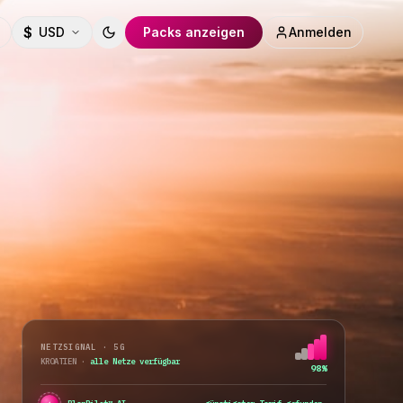
$
USD
Packs anzeigen
Anmelden
Toggle theme
NETZSIGNAL · 5G
KROATIEN
·
wechsle Netz...
76%