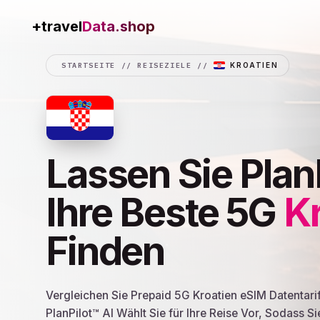
+travel
Connection
STARTSEITE
//
REISEZIELE
//
KROATIEN
Lassen Sie Plan
Ihre Beste 5G
K
Finden
Vergleichen Sie Prepaid 5G Kroatien eSIM Datentari
PlanPilot™ AI Wählt Sie für Ihre Reise Vor, Sodass Si