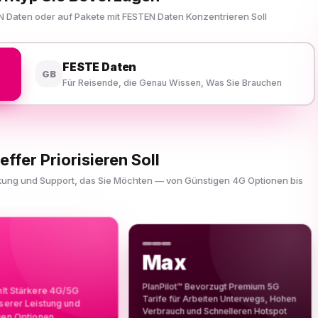
N Daten oder auf Pakete mit FESTEN Daten Konzentrieren Soll
FESTE Daten
GB
Für Reisende, die Genau Wissen, Was Sie Brauchen
effer Priorisieren Soll
ckung und Support, das Sie Möchten — von Günstigen 4G Optionen bis
Max
PlanPilot™ Bevorzugt Premium 5G
hlt Stärkere 4G/5G
Tarife für Arbeiten Unterwegs, Hohen
sserer Leistung und
Verbrauch und Schnelleren Hotspot
gen Optionen