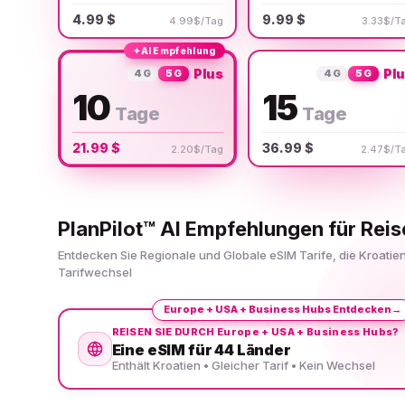
4.99 $
9.99 $
4.99$/Tag
3.33$/T
✦
AI Empfehlung
Plus
Pl
4G
5G
4G
5G
10
15
Tage
Tage
21.99 $
36.99 $
2.20$/Tag
2.47$/T
PlanPilot™ AI Empfehlungen für Reis
Entdecken Sie Regionale und Globale eSIM Tarife, die Kroati
Tarifwechsel
Europe + USA + Business Hubs Entdecken
→
REISEN SIE DURCH Europe + USA + Business Hubs?
Eine eSIM für 44 Länder
Enthält Kroatien • Gleicher Tarif • Kein Wechsel