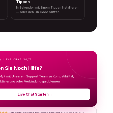
Tippen
In Sekunden mit Einem Tippen Installieren
— oder den QR Code Nutzen
/ LIVE CHAT 24/7
n Sie Noch Hilfe?
24/7 mit Unserem Support Team zu Kompatibilität,
, Aktivierung oder Verbindungsproblemen
Live Chat Starten
→
★★★
Reisende Weltweit Bewerten Uns mit 4.7/5 — 378,504