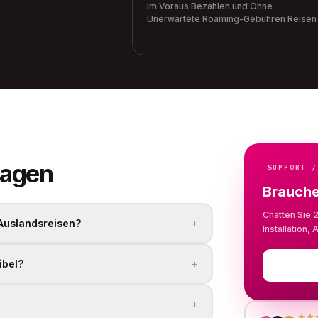
Im Voraus Bezahlen und Ohne
Unerwartete Roaming-Gebühren Reisen
ragen
SUPPORT /
Brauche
Chatten Sie 
+
 Auslandsreisen?
Installation
+
ibel?
+
★★