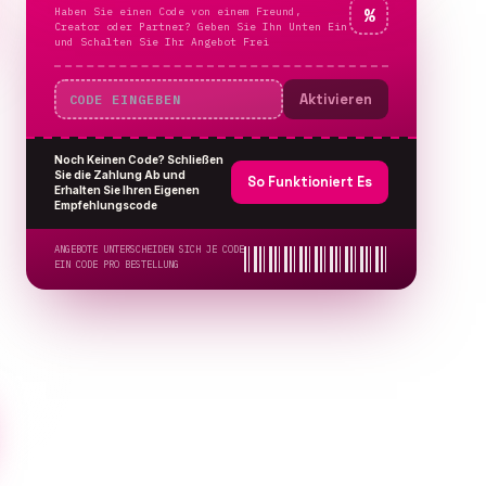
Haben Sie einen Code von einem Freund,
%
Creator oder Partner? Geben Sie Ihn Unten Ein
und Schalten Sie Ihr Angebot Frei
Aktivieren
Noch Keinen Code? Schließen
Sie die Zahlung Ab und
So Funktioniert Es
Erhalten Sie Ihren Eigenen
Empfehlungscode
ANGEBOTE UNTERSCHEIDEN SICH JE CODE
EIN CODE PRO BESTELLUNG