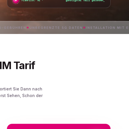
✦
●
PlanPilot™ AI ·
günstigster Tarif gefunden
_
HREN
✦
UNBEGRENZTE 5G DATEN
✦
INSTALLATION MIT EINEM T
M Tarif
ortiert Sie Dann nach
rst Sehen, Schon der