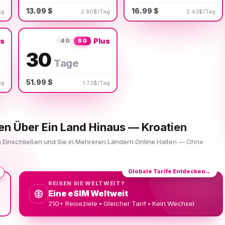
13.99 $
16.99 $
ag
2.80$/Tag
2.43$/Tag
us
Plus
4G
5G
30
Tage
51.99 $
ag
1.73$/Tag
en Über Ein Land Hinaus — Kroatien
en Einschließen und Sie in Mehreren Ländern Online Halten — Ohne
Globale Tarife Entdecken
→
REISEN SIE WELTWEIT?
Eine eSIM Weltweit
210+ Reiseziele • Gleicher Tarif • Kein Wechsel