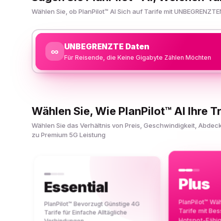
Wählen Sie, ob PlanPilot™ AI Sich auf Tarife mit UNBEGRENZTE
UNBEGRENZTE Daten
∞
Für Reisende, die Keine Gigabyte Zählen Möchten
Wählen Sie, Wie PlanPilot™ AI Ihre Tr
Wählen Sie das Verhältnis von Preis, Geschwindigkeit, Abde
zu Premium 5G Leistung
Plus
Essential
PlanPilot™ Wä
PlanPilot™ Bevorzugt Günstige 4G
Tarife mit Be
Tarife für Einfache Alltägliche
Hotspot-Fähi
Verbindungen