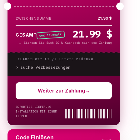
21.99 $
ZWISCHENSUMME
21.99 $
% CASHBACK
GESAMT
10
→
Sichern Sie Sich 10 % Cashback nach der Zahlung
PLANPILOT™ AI //
LETZTE PRÜFUNG
> suche Verbesserungen
_
Weiter zur Zahlung
→
SOFORTIGE LIEFERUNG
INSTALLATION MIT EINEM
TIPPEN
Code Einlösen