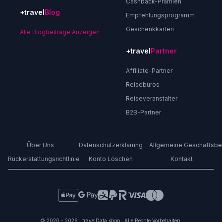
Cashback-Prämien
+travel
Blog
Empfehlungsprogramm
Geschenkkarten
Alle Blogbeiträge Anzeigen
+travel
Partner
Affiliate-Partner
Reisebüros
Reiseveranstalter
B2B-Partner
Über Uns
Datenschutzerklärung
Allgemeine Geschäftsb
Rückerstattungsrichtlinie
Konto Löschen
Kontakt
© 2020 - 2026 : travelData.shop : Alle Rechte Vorbehalten.