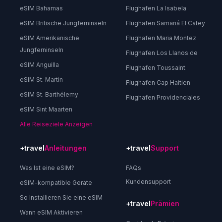
eSIM Bahamas
Flughafen La Isabela
eSIM Britische Jungferninseln
Flughafen Samaná El Catey
eSIM Amerikanische
Flughafen Maria Montez
Jungferninseln
Flughafen Los Llanos de
eSIM Anguilla
Flughafen Toussaint
eSIM St. Martin
Flughafen Cap Haitien
eSIM St. Barthélemy
Flughafen Providenciales
eSIM Sint Maarten
Alle Reiseziele Anzeigen
+travel
Anleitungen
+travel
Support
Was Ist eine eSIM?
FAQs
Kundensupport
eSIM-kompatible Geräte
So Installieren Sie eine eSIM
+travel
Prämien
Wann eSIM Aktivieren