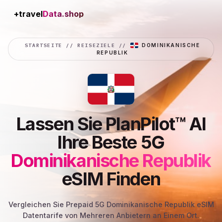
+travel
Connection
STARTSEITE
//
REISEZIELE
//
DOMINIKANISCHE
REPUBLIK
Lassen Sie PlanPilot™ AI
Ihre Beste 5G
Dominikanische Republik
eSIM Finden
Vergleichen Sie Prepaid 5G Dominikanische Republik eSIM
Datentarife von Mehreren Anbietern an Einem Ort.