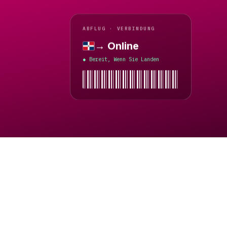
ABFLUG · VERBINDUNG
→ Online
Dominikanische Republik
Bereit, Wenn Sie Landen
●