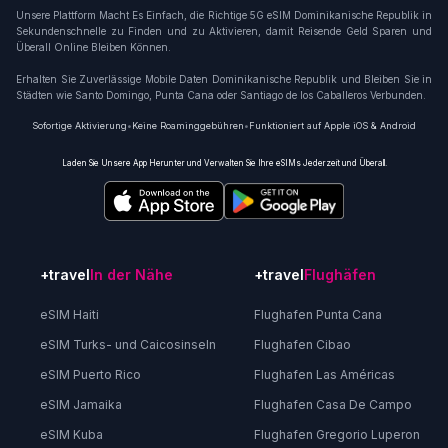
Unsere Plattform Macht Es Einfach, die Richtige 5G eSIM Dominikanische Republik in
Sekundenschnelle zu Finden und zu Aktivieren, damit Reisende Geld Sparen und
Überall Online Bleiben Können.
Erhalten Sie Zuverlässige Mobile Daten Dominikanische Republik und Bleiben Sie in
Städten wie Santo Domingo, Punta Cana oder Santiago de los Caballeros Verbunden.
Sofortige Aktivierung
•
Keine Roaminggebühren
•
Funktioniert auf Apple iOS & Android
Laden Sie Unsere App Herunter und Verwalten Sie Ihre eSIMs Jederzeit und Überall.
+travel
In der Nähe
+travel
Flughäfen
eSIM Haiti
Flughafen Punta Cana
eSIM Turks- und Caicosinseln
Flughafen Cibao
eSIM Puerto Rico
Flughafen Las Américas
eSIM Jamaika
Flughafen Casa De Campo
eSIM Kuba
Flughafen Gregorio Luperon