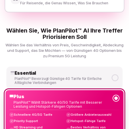
Für Reisende, die Genau Wissen, Was Sie Brauchen
Wählen Sie, Wie PlanPilot™ AI Ihre Treffer
Priorisieren Soll
Wählen Sie das Verhältnis von Preis, Geschwindigkeit, Abdeckung
und Support, das Sie Möchten — von Günstigen 4G Optionen bis
zu Premium 5G Leistung
Essential
PlanPilot™ Bevorzugt Günstige 4G Tarife für Einfache
Alltägliche Verbindungen
Plus
PlanPilot™ Wählt Stärkere 4G/5G Tarife mit Besserer
Leistung und Hotspot-Fähigen Optionen
Schnellere 4G/5G Tarife
Größere Anbieterauswahl
✓
✓
Priority Support
Hotspot-Fähige Tarife
✓
✓
HD Streaming und
Bestes Verhältnis von