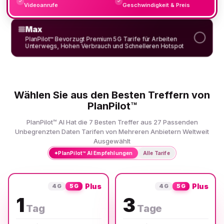
✓
✓
Videoanrufe
Geschwindigkeit & Preis
Max
PlanPilot™ Bevorzugt Premium 5G Tarife für Arbeiten
Unterwegs, Hohen Verbrauch und Schnelleren Hotspot
Wählen Sie aus den Besten Treffern von
PlanPilot™
PlanPilot™ AI Hat die 7 Besten Treffer aus 27 Passenden
Unbegrenzten Daten Tarifen von Mehreren Anbietern Weltweit
Ausgewählt
✦
PlanPilot™ AI Empfehlungen
Alle Tarife
Plus
Plus
4G
5G
4G
5G
1
3
Tag
Tage