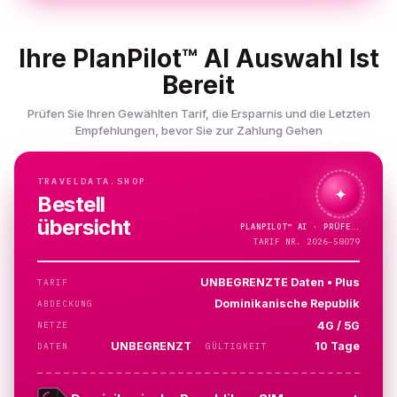
Ihre PlanPilot™ AI Auswahl Ist
Bereit
Prüfen Sie Ihren Gewählten Tarif, die Ersparnis und die Letzten
Empfehlungen, bevor Sie zur Zahlung Gehen
TRAVELDATA.SHOP
✦
Bestell
übersicht
PLANPILOT™
AI ·
TARIF NR. 2026-58079
UNBEGRENZTE Daten • Plus
TARIF
Dominikanische Republik
ABDECKUNG
4G / 5G
NETZE
UNBEGRENZT
10 Tage
DATEN
GÜLTIGKEIT