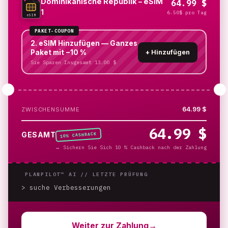
Dominikanische Republik – eSIM
64.99 $
1
6.50$ pro Tag
eSIM
PAKET-COUPON
2. eSIM Hinzufügen — Ganzes
Paket mit −10 %
+
Hinzufügen
Sie Sparen Insgesamt 13.00 $
64.99 $
ZWISCHENSUMME
64.99 $
% CASHBACK
GESAMT
10
→
Sichern Sie Sich 10 % Cashback nach der Zahlung
PLANPILOT™ AI //
LETZTE PRÜFUNG
> suche Verbesserungen
_
Weiter zur Zahlung
→