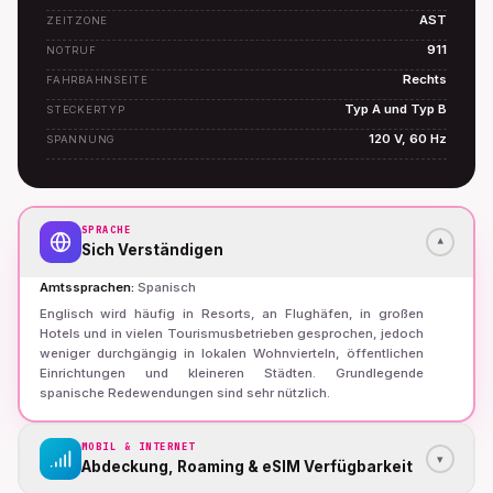
AST
ZEITZONE
911
NOTRUF
Rechts
FAHRBAHNSEITE
Typ A und Typ B
STECKERTYP
120 V, 60 Hz
SPANNUNG
SPRACHE
▾
Sich Verständigen
Amtssprachen
:
Spanisch
Englisch wird häufig in Resorts, an Flughäfen, in großen
Hotels und in vielen Tourismusbetrieben gesprochen, jedoch
weniger durchgängig in lokalen Wohnvierteln, öffentlichen
Einrichtungen und kleineren Städten. Grundlegende
spanische Redewendungen sind sehr nützlich.
MOBIL & INTERNET
▾
Abdeckung, Roaming & eSIM Verfügbarkeit