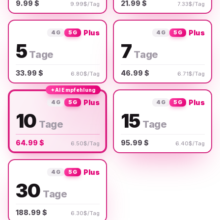
9.99 $
21.99 $
9.99$/Tag
7.33$/Tag
Plus
Plus
4G
5G
4G
5G
5
7
Tage
Tage
33.99 $
46.99 $
6.80$/Tag
6.71$/Tag
✦
AI Empfehlung
Plus
Plus
4G
5G
4G
5G
10
15
Tage
Tage
64.99 $
95.99 $
6.50$/Tag
6.40$/Tag
Plus
4G
5G
30
Tage
188.99 $
6.30$/Tag