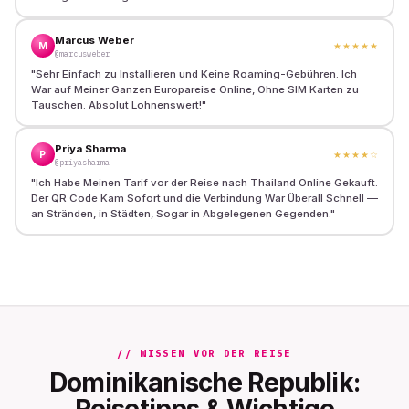
Marcus Weber
M
★★★★★
@marcusweber
"
Sehr Einfach zu Installieren und Keine Roaming-Gebühren. Ich
War auf Meiner Ganzen Europareise Online, Ohne SIM Karten zu
Tauschen. Absolut Lohnenswert!
"
Priya Sharma
P
★★★★
☆
@priyasharma
"
Ich Habe Meinen Tarif vor der Reise nach Thailand Online Gekauft.
Der QR Code Kam Sofort und die Verbindung War Überall Schnell —
an Stränden, in Städten, Sogar in Abgelegenen Gegenden.
"
// WISSEN VOR DER REISE
Dominikanische Republik:
Reisetipps & Wichtige