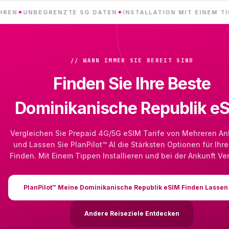
NBEGRENZTE 5G DATEN
✦
INSTALLATION MIT EINEM TIPPEN
✦
// WANN IMMER SIE BEREIT SIND
Finden Sie Ihre Beste
Dominikanische Republik e
Vergleichen Sie Prepaid 4G/5G eSIM Tarife von Mehreren An
und Lassen Sie PlanPilot™ AI die Stärksten Optionen für Ihre
Finden. Mit Einem Tippen Installieren und bei der Ankunft Ve
PlanPilot™ Meine Dominikanische Republik eSIM Finden Lassen
Andere Reiseziele Entdecken