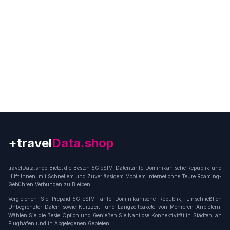
+travel
Connection
travelData.shop Bietet die Besten 5G eSIM-Datentarife Dominikanische Republik und
Hilft Ihnen, mit Schnellem und Zuverlässigem Mobilem Internet ohne Teure Roaming-
Gebühren Verbunden zu Bleiben.
Vergleichen Sie Prepaid-5G-eSIM-Tarife Dominikanische Republik, Einschließlich
Unbegrenzter Daten sowie Kurzzeit- und Langzeitpakete von Mehreren Anbietern.
Wählen Sie die Beste Option und Genießen Sie Nahtlose Konnektivität in Städten, an
Flughäfen und in Abgelegenen Gebieten.