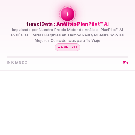
+travel
Connection
✦
travelData : Análisis PlanPilot™ AI
INICIO
//
DESTINOS
//
SAMOA AMERICANA
Impulsado por Nuestro Propio Motor de Análisis, PlanPilot™ AI
Evalúa las Ofertas Elegibles en Tiempo Real y Muestra Solo las
Mejores Coincidencias para Tu Viaje
●
ANALIZO
INICIANDO
0
%
Deja que PlanPilot™ AI
Encuentre Tu Mejor eSIM
5G
Samoa Americana
Compara Planes de Datos eSIM 5G de Prepago Samoa
Americana de Varios Proveedores en Un Solo Lugar.
PlanPilot™ AI los Preselecciona para Tu Viaje, así No
Tienes que Comparar Especificaciones Tú Mismo