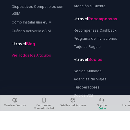
Atención al Cliente
Dispositivos Compatibles con
eSIM
+travel
Recompensas
Cómo Instalar una eSIM
Recompensas Cashback
Cuándo Activar la eSIM
Programa de Invitaciones
+travel
Blog
Tarjetas Regalo
Ver Todos los Artículos
+travel
Socios
Socios Afiliados
Agencias de Viajes
Turoperadores
Socios B2B
Cambiar Destino
Comprobar
Detalles del Paquete
Soporte
Inicia
Compatibilidad
Online
Sobre Nosotros
Política de Privacidad
Términos y Condiciones
Política de Reembolso
Eliminar Cuenta
Contáctanos