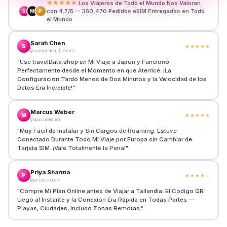
★★★★★
Los Viajeros de Todo el Mundo Nos Valoran
con 4.7/5 — 380,470 Pedidos eSIM Entregados en Todo
S
M
P
el Mundo
Sarah Chen
S
★★★★★
@sarahchen_travels
"
Usé travelData.shop en Mi Viaje a Japón y Funcionó
Perfectamente desde el Momento en que Aterricé. ¡La
Configuración Tardó Menos de Dos Minutos y la Velocidad de los
Datos Era Increíble!
"
Marcus Weber
M
★★★★★
@marcusweber
"
Muy Fácil de Instalar y Sin Cargos de Roaming. Estuve
Conectado Durante Todo Mi Viaje por Europa sin Cambiar de
Tarjeta SIM. ¡Vale Totalmente la Pena!
"
Priya Sharma
P
★★★★
☆
@priyasharma
"
Compré Mi Plan Online antes de Viajar a Tailandia. El Código QR
Llegó al Instante y la Conexión Era Rápida en Todas Partes —
Playas, Ciudades, Incluso Zonas Remotas.
"