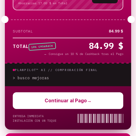
Ahorrarías 17.00 $ en Total
84.99 $
SUBTOTAL
84.99 $
% CASHBACK
TOTAL
10
→
Consigue un 10 % de Cashback tras el Pago
PLANPILOT™ AI //
COMPROBACIÓN FINAL
> busco mejoras
_
Continuar al Pago
→
ENTREGA INMEDIATA
INSTALACIÓN CON UN TOQUE