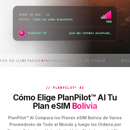
SEÑAL DE RED · 5G
BOLIVIA
·
todas las redes disponibles
98%
✦
PlanPilot™ AI ·
compruebo la activación inmedi
G ILIMITADOS
✦
INSTALACIÓN CON UN TOQUE
✦
BOLIVIA
✦
// PLANPILOT™ AI
Cómo Elige PlanPilot™ AI Tu
Plan eSIM
Bolivia
PlanPilot™ AI Compara los Planes eSIM Bolivia de Varios
Proveedores de Todo el Mundo y luego los Ordena por