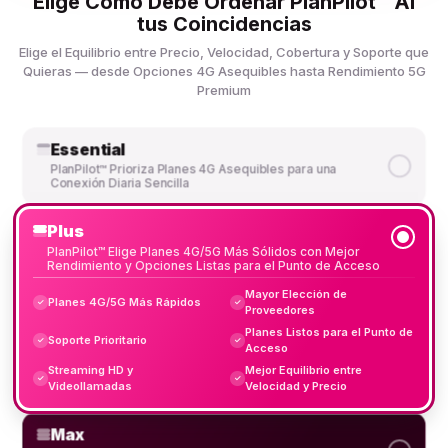
Elige Cómo Debe Ordenar PlanPilot™ AI
tus Coincidencias
Elige el Equilibrio entre Precio, Velocidad, Cobertura y Soporte que
Quieras — desde Opciones 4G Asequibles hasta Rendimiento 5G
Premium
Essential
PlanPilot™ Prioriza Planes 4G Asequibles para una
Conexión Diaria Sencilla
Plus
PlanPilot™ Elige Planes 4G/5G Más Sólidos con Mejor
Rendimiento y Opciones Listas para el Punto de Acceso
Mayor Elección de
Planes 4G/5G Más Rápidos
✓
✓
Proveedores
Planes Listos para el Punto de
Soporte Prioritario
✓
✓
Acceso
Streaming HD y
Mejor Equilibrio entre
✓
✓
Videollamadas
Velocidad y Precio
Max