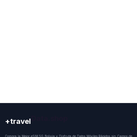
+travel
Connection
Compra la Mejor eSIM 5G Bolivia y Disfruta de Datos Móviles Rápidos sin Cargos de