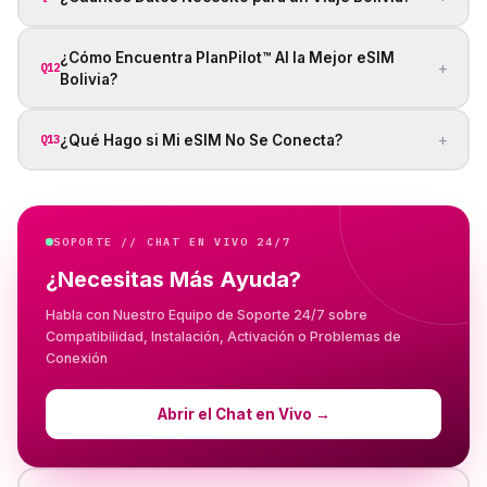
¿Cómo Encuentra PlanPilot™ AI la Mejor eSIM
+
Q12
Bolivia?
+
¿Qué Hago si Mi eSIM No Se Conecta?
Q13
SOPORTE // CHAT EN VIVO 24/7
¿Necesitas Más Ayuda?
Habla con Nuestro Equipo de Soporte 24/7 sobre
Compatibilidad, Instalación, Activación o Problemas de
Conexión
Abrir el Chat en Vivo
→