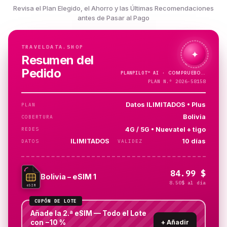
Revisa el Plan Elegido, el Ahorro y las Últimas Recomendaciones
antes de Pasar al Pago
TRAVELDATA.SHOP
✦
Resumen del
Pedido
PLANPILOT™
AI ·
PLAN N.º 2026-58158
Datos ILIMITADOS • Plus
PLAN
Bolivia
COBERTURA
4G / 5G • Nuevatel + tigo
REDES
ILIMITADOS
10 días
DATOS
VALIDEZ
84.99 $
Bolivia – eSIM 1
8.50$ al día
eSIM
CUPÓN DE LOTE
Añade la 2.ª eSIM — Todo el Lote
con −10 %
+
Añadir