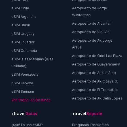
eSIM Chile
Aeropuerto de Jorge
Wilsterman
eSIM Argentina
Aeropuerto de Alcantarí
eSIM Brasil
Aeropuerto de Viru Viru
eSIM Uruguay
Aeropuerto de Av. Jorge
eSIM Ecuador
Arauz
eSIM Colombia
Aeropuerto de Oriel Lea Plaza
eSIM Islas Malvinas (Islas
Aeropuerto de Guayaramerín
Falkland)
Aeropuerto de Aníbal Arab
eSIM Venezuela
Aeropuerto de Av. Ogaya G.
eSIM Guyana
Aeropuerto de El Trompillo
eSIM Surinam
Aeropuerto de Av. Selin Lopez
Ver Todos los Destinos
+travel
Guías
+travel
Soporte
¿Qué Es una eSIM?
Preguntas Frecuentes