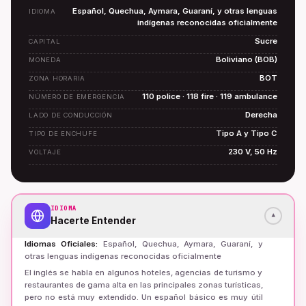
Español, Quechua, Aymara, Guaraní, y otras lenguas
IDIOMA
indígenas reconocidas oficialmente
Sucre
CAPITAL
Boliviano (BOB)
MONEDA
BOT
ZONA HORARIA
110 police · 118 fire · 119 ambulance
NÚMERO DE EMERGENCIA
Derecha
LADO DE CONDUCCIÓN
Tipo A y Tipo C
TIPO DE ENCHUFE
230 V, 50 Hz
VOLTAJE
IDIOMA
▾
Hacerte Entender
Idiomas Oficiales
:
Español, Quechua, Aymara, Guaraní, y
otras lenguas indígenas reconocidas oficialmente
El inglés se habla en algunos hoteles, agencias de turismo y
restaurantes de gama alta en las principales zonas turísticas,
pero no está muy extendido. Un español básico es muy útil