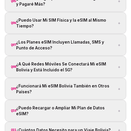
+
Q05
y Pagaré Más?
¿Puedo Usar Mi SIM Física y la eSIM al Mismo
+
Q06
Tiempo?
¿Los Planes eSIM Incluyen Llamadas, SMS y
+
Q07
Punto de Acceso?
¿A Qué Redes Móviles Se Conectará Mi eSIM
+
Q08
Bolivia y Está Incluido el 5G?
¿Funcionará Mi eSIM Bolivia También en Otros
+
Q09
Países?
¿Puedo Recargar o Ampliar Mi Plan de Datos
+
Q10
eSIM?
+
¿Cuántos Datos Necesito para un Viaje Bolivia?
Q11