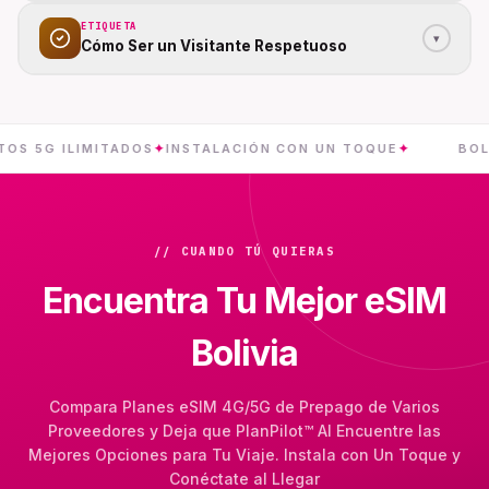
ETIQUETA
▾
Cómo Ser un Visitante Respetuoso
G ILIMITADOS
✦
INSTALACIÓN CON UN TOQUE
✦
BOLIVIA
✦
// CUANDO TÚ QUIERAS
Encuentra Tu Mejor eSIM
Bolivia
Compara Planes eSIM 4G/5G de Prepago de Varios
Proveedores y Deja que PlanPilot™ AI Encuentre las
Mejores Opciones para Tu Viaje. Instala con Un Toque y
Conéctate al Llegar