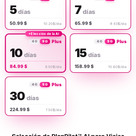
5
7
días
días
50.99 $
65.99 $
10.20$/día
9.43$/día
✦
Elección de la AI
Plus
Plus
4G
5G
4G
5G
10
15
días
días
84.99 $
158.99 $
8.50$/día
10.60$/día
Plus
4G
5G
30
días
224.99 $
7.50$/día