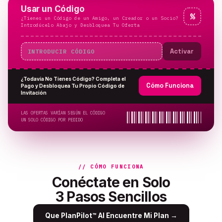
Usar un Código
%
¿Tienes un Código de un Amigo, un Creador o un Socio?
Introdúcelo Abajo y Desbloquea Tu Oferta
Activar
¿Todavía No Tienes Código? Completa el
Cómo Funciona
Pago y Desbloquea Tu Propio Código de
Invitación
LAS OFERTAS VARÍAN SEGÚN EL CÓDIGO
UN SOLO CÓDIGO POR PEDIDO
// CÓMO FUNCIONA
Conéctate en Solo
3 Pasos Sencillos
Que PlanPilot™ AI Encuentre Mi Plan
→