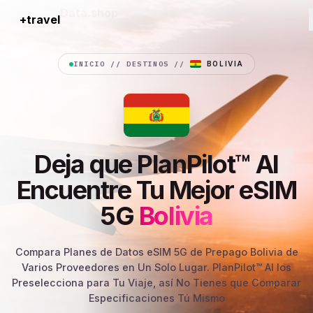
+travel
Connection
INICIO
//
DESTINOS
//
BOLIVIA
Deja que PlanPilot™ AI
Encuentre Tu Mejor eSIM
5G
Bolivia
Compara Planes de Datos eSIM 5G de Prepago Bolivia de
Varios Proveedores en Un Solo Lugar. PlanPilot™ AI los
Preselecciona para Tu Viaje, así No Tienes que Comparar
Especificaciones Tú Mismo