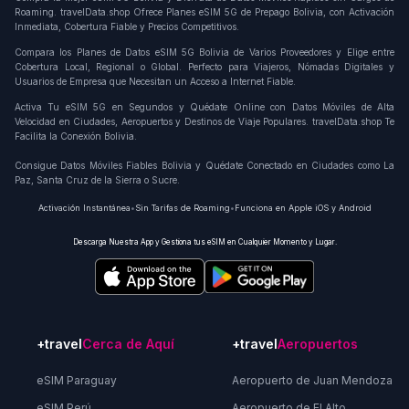
Roaming. travelData.shop Ofrece Planes eSIM 5G de Prepago Bolivia, con Activación
Inmediata, Cobertura Fiable y Precios Competitivos.
Compara los Planes de Datos eSIM 5G Bolivia de Varios Proveedores y Elige entre
Cobertura Local, Regional o Global. Perfecto para Viajeros, Nómadas Digitales y
Usuarios de Empresa que Necesitan un Acceso a Internet Fiable.
Activa Tu eSIM 5G en Segundos y Quédate Online con Datos Móviles de Alta
Velocidad en Ciudades, Aeropuertos y Destinos de Viaje Populares. travelData.shop Te
Facilita la Conexión Bolivia.
Consigue Datos Móviles Fiables Bolivia y Quédate Conectado en Ciudades como La
Paz, Santa Cruz de la Sierra o Sucre.
Activación Instantánea
•
Sin Tarifas de Roaming
•
Funciona en Apple iOS y Android
Descarga Nuestra App y Gestiona tus eSIM en Cualquier Momento y Lugar.
+travel
Cerca de Aquí
+travel
Aeropuertos
eSIM Paraguay
Aeropuerto de Juan Mendoza
eSIM Perú
Aeropuerto de El Alto