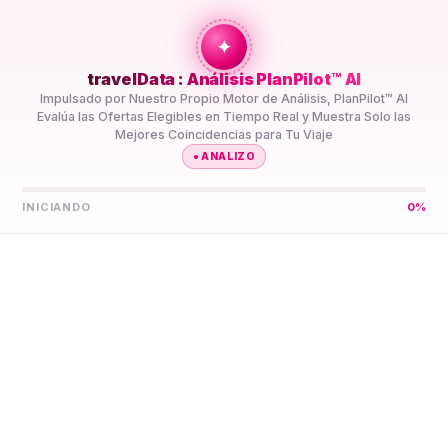
+travel
Connection
✦
travelData : Análisis PlanPilot™ AI
INICIO
//
DESTINOS
//
BURUNDI
Impulsado por Nuestro Propio Motor de Análisis, PlanPilot™ AI
Evalúa las Ofertas Elegibles en Tiempo Real y Muestra Solo las
Mejores Coincidencias para Tu Viaje
●
ANALIZO
INICIANDO
0
%
Deja que PlanPilot™ AI
Encuentre Tu Mejor eSIM
5G
Burundi
Compara Planes de Datos eSIM 5G de Prepago Burundi de
Varios Proveedores en Un Solo Lugar. PlanPilot™ AI los
Preselecciona para Tu Viaje, así No Tienes que Comparar
Especificaciones Tú Mismo