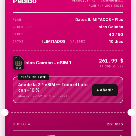
Pedido
PLANPILOT™
AI ·
PLAN N.º 2026-58265
Datos ILIMITADOS • Plus
PLAN
Islas Caimán
COBERTURA
4G / 5G
REDES
ILIMITADOS
10 días
DATOS
VALIDEZ
261.99 $
Islas Caimán – eSIM 1
26.20$ al día
eSIM
CUPÓN DE LOTE
Añade la 2.ª eSIM — Todo el Lote
con −10 %
+
Añadir
Ahorrarías 52.40 $ en Total
261.99 $
SUBTOTAL