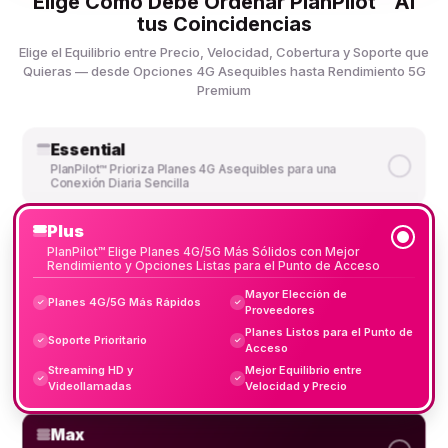
Elige Cómo Debe Ordenar PlanPilot™ AI
tus Coincidencias
Elige el Equilibrio entre Precio, Velocidad, Cobertura y Soporte que
Quieras — desde Opciones 4G Asequibles hasta Rendimiento 5G
Premium
Essential
PlanPilot™ Prioriza Planes 4G Asequibles para una
Conexión Diaria Sencilla
Plus
PlanPilot™ Elige Planes 4G/5G Más Sólidos con Mejor
Rendimiento y Opciones Listas para el Punto de Acceso
Mayor Elección de
Planes 4G/5G Más Rápidos
✓
✓
Proveedores
Planes Listos para el Punto de
Soporte Prioritario
✓
✓
Acceso
Streaming HD y
Mejor Equilibrio entre
✓
✓
Videollamadas
Velocidad y Precio
Max