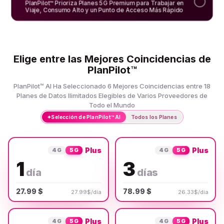
PlanPilot™ Prioriza Planes 5G Premium para Trabajar en
Viaje, Consumo Alto y un Punto de Acceso Más Rápido
Elige entre las Mejores Coincidencias de
PlanPilot™
PlanPilot™ AI Ha Seleccionado 6 Mejores Coincidencias entre 18
Planes de Datos Ilimitados Elegibles de Varios Proveedores de
Todo el Mundo
✦
Selección de PlanPilot™ AI
Todos los Planes
Plus
Plus
4G
5G
4G
5G
1
3
día
días
27.99 $
78.99 $
27.99$/día
26.33$/día
Plus
Plus
4G
5G
4G
5G