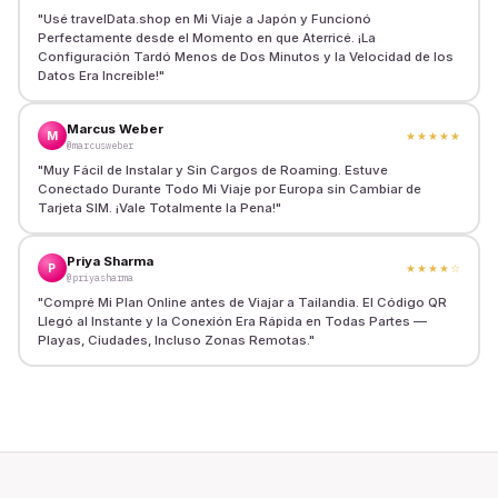
"
Usé travelData.shop en Mi Viaje a Japón y Funcionó
Perfectamente desde el Momento en que Aterricé. ¡La
Configuración Tardó Menos de Dos Minutos y la Velocidad de los
Datos Era Increíble!
"
Marcus Weber
M
★★★★★
@marcusweber
"
Muy Fácil de Instalar y Sin Cargos de Roaming. Estuve
Conectado Durante Todo Mi Viaje por Europa sin Cambiar de
Tarjeta SIM. ¡Vale Totalmente la Pena!
"
Priya Sharma
P
★★★★
☆
@priyasharma
"
Compré Mi Plan Online antes de Viajar a Tailandia. El Código QR
Llegó al Instante y la Conexión Era Rápida en Todas Partes —
Playas, Ciudades, Incluso Zonas Remotas.
"