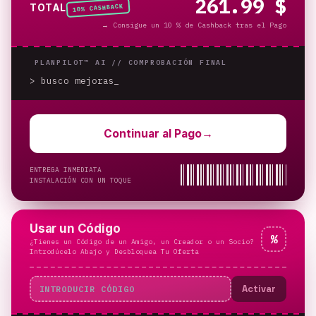
261.99 $
% CASHBACK
TOTAL
10
→
Consigue un 10 % de Cashback tras el Pago
PLANPILOT™ AI //
COMPROBACIÓN FINAL
> busco mejoras
Continuar al Pago
→
ENTREGA INMEDIATA
INSTALACIÓN CON UN TOQUE
Usar un Código
%
¿Tienes un Código de un Amigo, un Creador o un Socio?
Introdúcelo Abajo y Desbloquea Tu Oferta
Activar