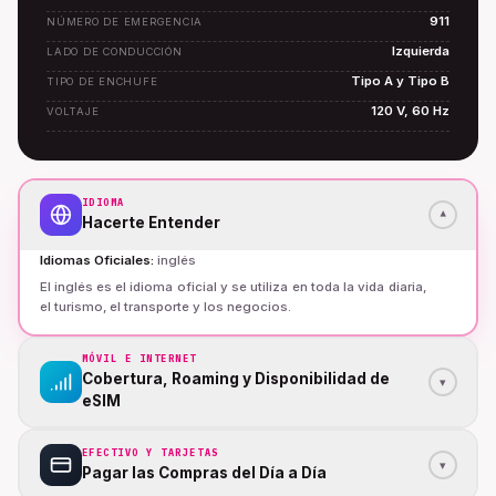
911
NÚMERO DE EMERGENCIA
Izquierda
LADO DE CONDUCCIÓN
Tipo A y Tipo B
TIPO DE ENCHUFE
120 V, 60 Hz
VOLTAJE
IDIOMA
▾
Hacerte Entender
Idiomas Oficiales
:
inglés
El inglés es el idioma oficial y se utiliza en toda la vida diaria,
el turismo, el transporte y los negocios.
MÓVIL E INTERNET
Cobertura, Roaming y Disponibilidad de
▾
eSIM
EFECTIVO Y TARJETAS
▾
Pagar las Compras del Día a Día