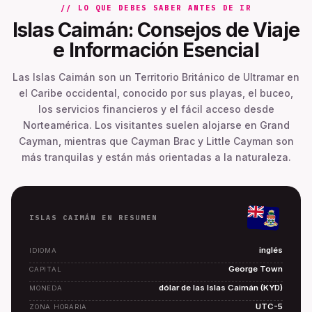
// LO QUE DEBES SABER ANTES DE IR
Islas Caimán: Consejos de Viaje
e Información Esencial
Las Islas Caimán son un Territorio Británico de Ultramar en
el Caribe occidental, conocido por sus playas, el buceo,
los servicios financieros y el fácil acceso desde
Norteamérica. Los visitantes suelen alojarse en Grand
Cayman, mientras que Cayman Brac y Little Cayman son
más tranquilas y están más orientadas a la naturaleza.
ISLAS CAIMÁN EN RESUMEN
inglés
IDIOMA
George Town
CAPITAL
dólar de las Islas Caimán (KYD)
MONEDA
UTC-5
ZONA HORARIA