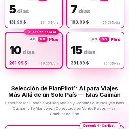
5
7
días
días
131.99 $
183.99 $
26.40$/día
26.28$/día
✦
Elección de la AI
Plus
Plus
4G
5G
4G
5G
10
15
días
días
261.99 $
391.99 $
26.20$/día
26.13$/día
Selección de PlanPilot™ AI para Viajes
Más Allá de un Solo País — Islas Caimán
Descubre los Planes eSIM Regionales y Globales que Incluyen Islas
Caimán y Te Mantienen Conectado en Varios Países — sin
Cambiar de Plan
Descubrir Caribe
→