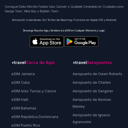
Consigue Datos Móviles Fiables Islas Caimán y Quédate Conectado en Ciudades como
George Town, West Bay o Bodden Town.
Activación Instantánea
•
Sin Tarifas de Roaming
•
Funciona en Apple iOS y Android
Descarga Nuestra App y Gestiona tus eSIM en Cualquier Momento y Lugar.
+travel
Cerca de Aquí
+travel
Aeropuertos
eSIM Jamaica
Aeropuerto de Owen Roberts
eSIM Cuba
Aeropuerto de Charles
eSIM Islas Turcas y Caicos
Aeropuerto de Sangster
eSIM Haití
Aeropuerto de Norman
Manley
eSIM Bahamas
Aeropuerto de Ignacio
eSIM República Dominicana
Agramonte
eSIM Puerto Rico