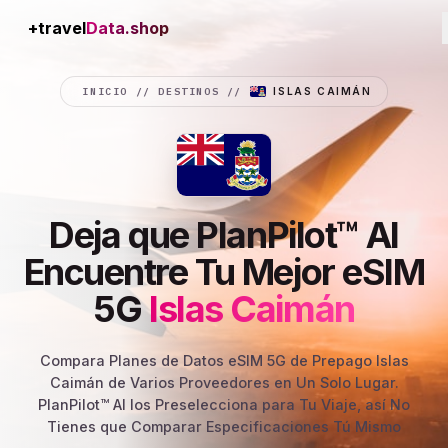
+travel
Connection
INICIO
//
DESTINOS
//
ISLAS CAIMÁN
Deja que PlanPilot™ AI
Encuentre Tu Mejor eSIM
5G
Islas Caimán
Compara Planes de Datos eSIM 5G de Prepago Islas
Caimán de Varios Proveedores en Un Solo Lugar.
PlanPilot™ AI los Preselecciona para Tu Viaje, así No
Tienes que Comparar Especificaciones Tú Mismo