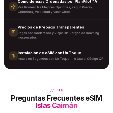
Coincidencias Ordenadas por PlanPilot™ AI
Ves Primero las Mejores Opciones, según Precio,
Cobertura, Velocidad y Valor Global
Precios de Prepago Transparentes
Pagas por Adelantado y Viajas sin Cargos de Roaming
Inesperados
Instalación de eSIM con Un Toque
Instala en Segundos con Un Toque — o Usa el Código QR
// FAQ
Preguntas Frecuentes eSIM
Islas Caimán