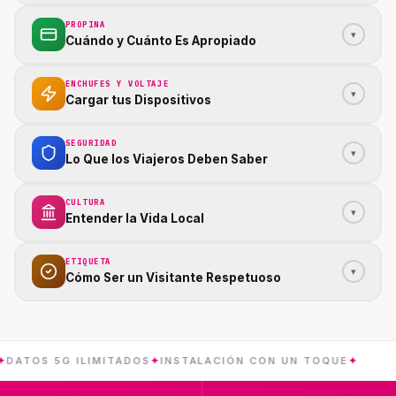
PROPINA
▾
Cuándo y Cuánto Es Apropiado
ENCHUFES Y VOLTAJE
▾
Cargar tus Dispositivos
SEGURIDAD
▾
Lo Que los Viajeros Deben Saber
CULTURA
▾
Entender la Vida Local
ETIQUETA
▾
Cómo Ser un Visitante Respetuoso
S 5G ILIMITADOS
✦
INSTALACIÓN CON UN TOQUE
✦
ISLAS