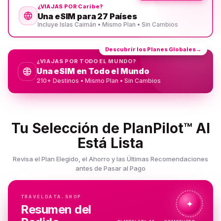
¿VIAJAS POR Caribe?
Una eSIM para 27 Países
Incluye Islas Caimán • Mismo Plan • Sin Cambios
Descubrir los Planes Globales
→
¿VIAJAS POR TODO EL MUNDO?
Una eSIM en Todo el Mundo
210+ Destinos • Mismo Plan • Sin Cambios
Tu Selección de PlanPilot™ AI
Está Lista
Revisa el Plan Elegido, el Ahorro y las Últimas Recomendaciones
antes de Pasar al Pago
TRAVELDATA.SHOP
✦
Resumen del