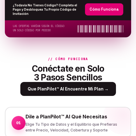
¿Todavía No Tienes Código? Completa el
Cómo Funciona
Pago y Desbloquea Tu Propio Código de
Invitación
LAS OFERTAS VARÍAN SEGÚN EL CÓDIGO
UN SOLO CÓDIGO POR PEDIDO
// CÓMO FUNCIONA
Conéctate en Solo
3 Pasos Sencillos
Que PlanPilot™ AI Encuentre Mi Plan
→
Dile a PlanPilot™ AI Qué Necesitas
01
Elige Tu Tipo de Datos y el Equilibrio que Prefieras
entre Precio, Velocidad, Cobertura y Soporte