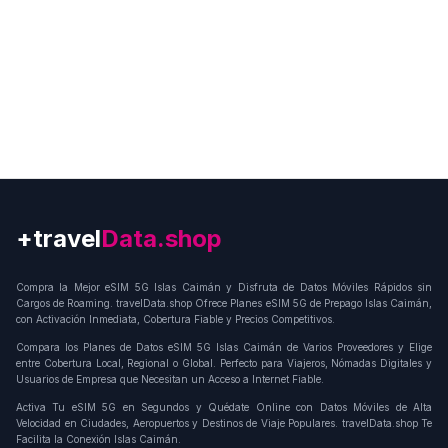
+travel
Connection
Compra la Mejor eSIM 5G Islas Caimán y Disfruta de Datos Móviles Rápidos sin
Cargos de Roaming. travelData.shop Ofrece Planes eSIM 5G de Prepago Islas Caimán,
con Activación Inmediata, Cobertura Fiable y Precios Competitivos.
Compara los Planes de Datos eSIM 5G Islas Caimán de Varios Proveedores y Elige
entre Cobertura Local, Regional o Global. Perfecto para Viajeros, Nómadas Digitales y
Usuarios de Empresa que Necesitan un Acceso a Internet Fiable.
Activa Tu eSIM 5G en Segundos y Quédate Online con Datos Móviles de Alta
Velocidad en Ciudades, Aeropuertos y Destinos de Viaje Populares. travelData.shop Te
Facilita la Conexión Islas Caimán.