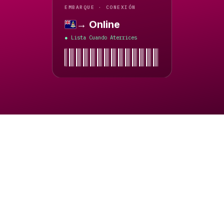
EMBARQUE · CONEXIÓN
→ Online
Islas Caimán
Lista Cuando Aterrices
●