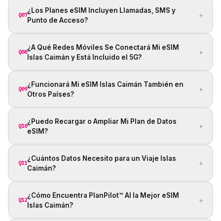
¿Los Planes eSIM Incluyen Llamadas, SMS y
+
Q07
Punto de Acceso?
¿A Qué Redes Móviles Se Conectará Mi eSIM
+
Q08
Islas Caimán y Está Incluido el 5G?
¿Funcionará Mi eSIM Islas Caimán También en
+
Q09
Otros Países?
¿Puedo Recargar o Ampliar Mi Plan de Datos
+
Q10
eSIM?
¿Cuántos Datos Necesito para un Viaje Islas
+
Q11
Caimán?
¿Cómo Encuentra PlanPilot™ AI la Mejor eSIM
+
Q12
Islas Caimán?