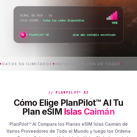
SEÑAL DE RED · 5G
ISLAS CAIMÁN
·
todas las redes disponibles
98%
✦
PlanPilot™ AI ·
compru
S 5G ILIMITADOS
✦
INSTALACIÓN CON UN TOQUE
✦
ISLAS
// PLANPILOT™ AI
Cómo Elige PlanPilot™ AI Tu
Plan eSIM
Islas Caimán
PlanPilot™ AI Compara los Planes eSIM Islas Caimán de
Varios Proveedores de Todo el Mundo y luego los Ordena