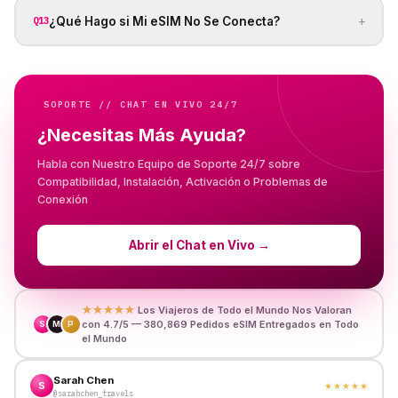
+
¿Qué Hago si Mi eSIM No Se Conecta?
Q13
SOPORTE // CHAT EN VIVO 24/7
¿Necesitas Más Ayuda?
Habla con Nuestro Equipo de Soporte 24/7 sobre
Compatibilidad, Instalación, Activación o Problemas de
Conexión
Abrir el Chat en Vivo
→
★★★★★
Los Viajeros de Todo el Mundo Nos Valoran
con 4.7/5 — 380,869 Pedidos eSIM Entregados en Todo
S
M
P
el Mundo
Sarah Chen
S
★★★★★
@sarahchen_travels