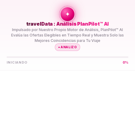
+travel
Connection
✦
travelData : Análisis PlanPilot™ AI
INICIO
//
DESTINOS
//
GUINEA ECUATORIAL
Impulsado por Nuestro Propio Motor de Análisis, PlanPilot™ AI
Evalúa las Ofertas Elegibles en Tiempo Real y Muestra Solo las
Mejores Coincidencias para Tu Viaje
●
ANALIZO
INICIANDO
0
%
Deja que PlanPilot™ AI
Encuentre Tu Mejor eSIM
5G
Guinea Ecuatorial
Compara Planes de Datos eSIM 5G de Prepago Guinea
Ecuatorial de Varios Proveedores en Un Solo Lugar.
PlanPilot™ AI los Preselecciona para Tu Viaje, así No
Tienes que Comparar Especificaciones Tú Mismo