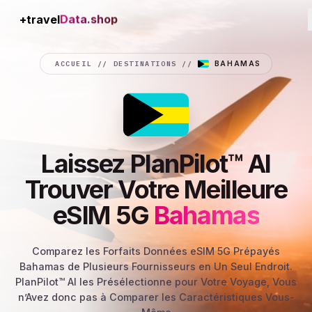
+travel
Connection
ACCUEIL
//
DESTINATIONS
//
BAHAMAS
Laissez PlanPilot™ AI
Trouver Votre Meilleure
eSIM 5G
Bahamas
Comparez les Forfaits Données eSIM 5G Prépayés
Bahamas de Plusieurs Fournisseurs en Un Seul Endroit.
PlanPilot™ AI les Présélectionne pour Votre Voyage, Vous
n’Avez donc pas à Comparer les Caractéristiques Vous-