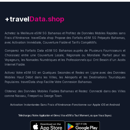
+travel
Connection
Achetez la Meilleure eSIM 5G Bahamas et Profitez de Données Mobiles Rapides sans
Frais d’Itinérance. travelData.shop Propose des Forfaits eSIM 5G Prépayés Bahamas,
avec Activation Immédiate, Couverture Fiable et Tarifs Compétitifs.
Comparez les Forfaits Data eSIM 5G Bahamas auprès de Plusieurs Fournisseurs et
Choisissez entre une Couverture Locale, Régionale ou Mondiale. Parfait pour les
Voyageurs, les Nomades Numériques et les Professionnels qui Ont Besoin d’un Accès
Internet Fiable.
Activez Votre eSIM 5G en Quelques Secondes et Restez en Ligne avec des Données
Mobiles Haut Débit dans les Villes, les Aéroports et les Destinations Touristiques
Populaires. travelData.shop Facilite Votre Connexion Bahamas.
Obtenez des Données Mobiles Fiables Bahamas et Restez Connecté dans des Villes
comme Nassau, Freeport ou George Town.
Activation Instantanée
•
Sans Frais d’Itinérance
•
Fonctionne sur Apple iOS et Android
Téléchargez Notre Application et Gérez Vos eSIM à Tout Moment, où que Vous Soyez.