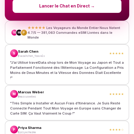
Lancer le Chat en Direct
→
★★★★★
Les Voyageurs du Monde Entier Nous Notent
4.7/5 — 381,063 Commandes eSIM Livrées dans le
S
M
P
Monde
Sarah Chen
S
★★★★★
@sarahchen_travels
"
J’ai Utilisé travelData.shop lors de Mon Voyage au Japon et Tout a
Parfaitement Fonctionné dès l’Atterrissage. La Configuration a Pris
Moins de Deux Minutes et la Vitesse des Données Était Excellente
!
"
Marcus Weber
M
★★★★★
@marcusweber
"
Très Simple à Installer et Aucun Frais d’Itinérance. Je Suis Resté
Connecté Pendant Tout Mon Voyage en Europe sans Changer de
Carte SIM. Ça Vaut Vraiment le Coup !
"
Priya Sharma
P
★★★★
☆
@priyasharma