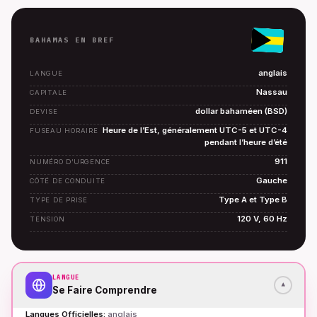
BAHAMAS EN BREF
anglais
LANGUE
Nassau
CAPITALE
dollar bahaméen (BSD)
DEVISE
Heure de l’Est, généralement UTC-5 et UTC-4
FUSEAU HORAIRE
pendant l’heure d’été
911
NUMÉRO D’URGENCE
Gauche
CÔTÉ DE CONDUITE
Type A et Type B
TYPE DE PRISE
120 V, 60 Hz
TENSION
LANGUE
▾
Se Faire Comprendre
Langues Officielles
:
anglais