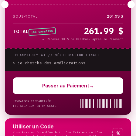
261.99 $
SOUS-TOTAL
261.99 $
% CASHBACK
TOTAL
10
→
Recevez 10 % de Cashback après le Paiement
PLANPILOT™ AI //
VÉRIFICATION FINALE
> je cherche des améliorations
_
Passer au Paiement
→
LIVRAISON INSTANTANÉE
INSTALLATION EN UN GESTE
Utiliser un Code
Vous Avez un Code d’un Ami, d’un Créateur ou d’un
%