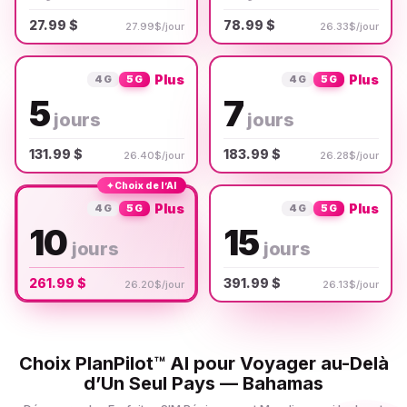
27.99 $
78.99 $
27.99$/jour
26.33$/jour
Plus
Plus
4G
5G
4G
5G
5
7
jours
jours
131.99 $
183.99 $
26.40$/jour
26.28$/jour
✦
Choix de l’AI
Plus
Plus
4G
5G
4G
5G
10
15
jours
jours
261.99 $
391.99 $
26.20$/jour
26.13$/jour
Choix PlanPilot™ AI pour Voyager au-Delà
d’Un Seul Pays — Bahamas