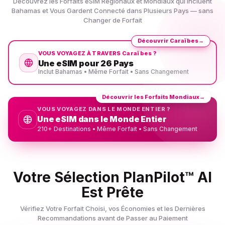
Découvrez les Forfaits eSIM Régionaux et Mondiaux qui Incluent
Bahamas et Vous Gardent Connecté dans Plusieurs Pays — sans
Changer de Forfait
Découvrir Caraïbes
→
VOUS VOYAGEZ À TRAVERS Caraïbes ?
Une eSIM pour 26 Pays
Inclut Bahamas • Même Forfait • Sans Changement
Découvrir les Forfaits Mondiaux
→
VOUS VOYAGEZ DANS LE MONDE ENTIER ?
Une eSIM dans le Monde Entier
210+ Destinations • Même Forfait • Sans Changement
Votre Sélection PlanPilot™ AI
Est Prête
Vérifiez Votre Forfait Choisi, vos Économies et les Dernières
Recommandations avant de Passer au Paiement