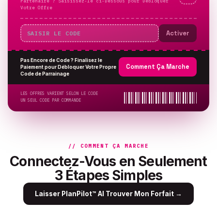
Partenaire ? Saisissez-le ci-Dessous pour Débloquer
Votre Offre
Activer
Pas Encore de Code ? Finalisez le
Comment Ça Marche
Paiement pour Débloquer Votre Propre
Code de Parrainage
LES OFFRES VARIENT SELON LE CODE
UN SEUL CODE PAR COMMANDE
// COMMENT ÇA MARCHE
Connectez-Vous en Seulement
3 Étapes Simples
Laisser PlanPilot™ AI Trouver Mon Forfait
→