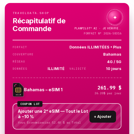
TRAVELDATA.SHOP
✦
Récapitulatif de
Commande
PLANPILOT™
AI ·
FORFAIT N° 2026-58316
Données ILLIMITÉES • Plus
FORFAIT
Bahamas
COUVERTURE
4G / 5G
RÉSEAU
ILLIMITÉ
10 jours
DONNÉES
VALIDITÉ
261.99 $
Bahamas – eSIM 1
26.20$ par jour
eSIM
COUPON LOT
Ajouter une 2ᵉ eSIM — Tout le Lot
à −10 %
+
Ajouter
Vous Économiseriez 52.40 $ au Total