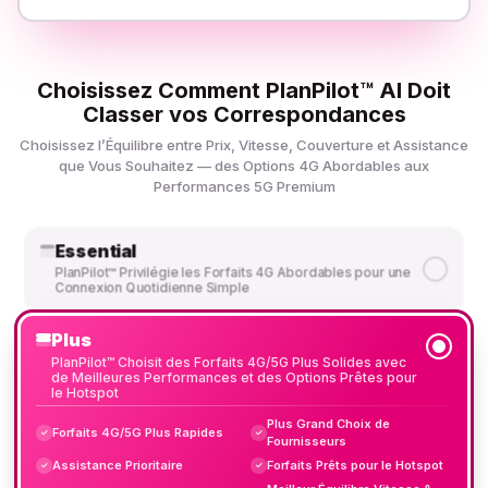
Choisissez Comment PlanPilot™ AI Doit
Classer vos Correspondances
Choisissez l’Équilibre entre Prix, Vitesse, Couverture et Assistance
que Vous Souhaitez — des Options 4G Abordables aux
Performances 5G Premium
Essential
PlanPilot™ Privilégie les Forfaits 4G Abordables pour une
Connexion Quotidienne Simple
Plus
PlanPilot™ Choisit des Forfaits 4G/5G Plus Solides avec
de Meilleures Performances et des Options Prêtes pour
le Hotspot
Plus Grand Choix de
Forfaits 4G/5G Plus Rapides
✓
✓
Fournisseurs
Assistance Prioritaire
Forfaits Prêts pour le Hotspot
✓
✓