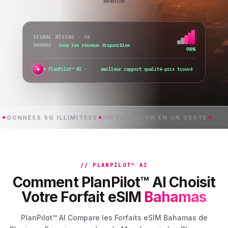
Même
SIGNAL RÉSEAU · 5G
BAHAMAS
·
je change de réseau...
76%
✦
PlanPilot™ AI ·
je vérifie l’act
ÉES 5G ILLIMITÉES
✦
INSTALLATION EN UN GESTE
✦
BAH
// PLANPILOT™ AI
Comment PlanPilot™ AI Choisit
Votre Forfait eSIM
Bahamas
PlanPilot™ AI Compare les Forfaits eSIM Bahamas de