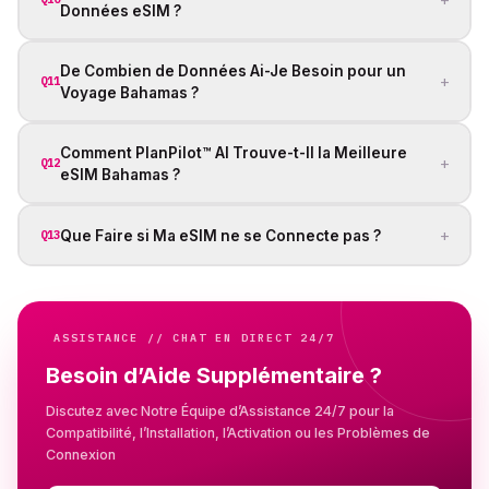
Données eSIM ?
De Combien de Données Ai-Je Besoin pour un
+
Q11
Voyage Bahamas ?
Comment PlanPilot™ AI Trouve-t-Il la Meilleure
+
Q12
eSIM Bahamas ?
+
Que Faire si Ma eSIM ne se Connecte pas ?
Q13
ASSISTANCE // CHAT EN DIRECT 24/7
Besoin d’Aide Supplémentaire ?
Discutez avec Notre Équipe d’Assistance 24/7 pour la
Compatibilité, l’Installation, l’Activation ou les Problèmes de
Connexion