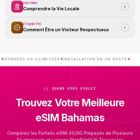
CULTURE
▾
Comprendre la Vie Locale
ÉTIQUETTE
▾
Comment Être un Visiteur Respectueux
ÉES 5G ILLIMITÉES
✦
INSTALLATION EN UN GESTE
✦
BAH
// QUAND VOUS VOULEZ
Trouvez Votre Meilleure
eSIM Bahamas
Comparez les Forfaits eSIM 4G/5G Prépayés de Plusieurs
Fournisseurs et Laissez PlanPilot™ AI Trouver les