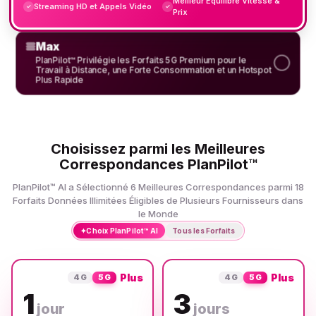
Meilleur Équilibre Vitesse &
Streaming HD et Appels Vidéo
✓
✓
Prix
Max
PlanPilot™ Privilégie les Forfaits 5G Premium pour le
Travail à Distance, une Forte Consommation et un Hotspot
Plus Rapide
Choisissez parmi les Meilleures
Correspondances PlanPilot™
PlanPilot™ AI a Sélectionné 6 Meilleures Correspondances parmi 18
Forfaits Données Illimitées Éligibles de Plusieurs Fournisseurs dans
le Monde
✦
Choix PlanPilot™ AI
Tous les Forfaits
Plus
Plus
4G
5G
4G
5G
1
3
jour
jours