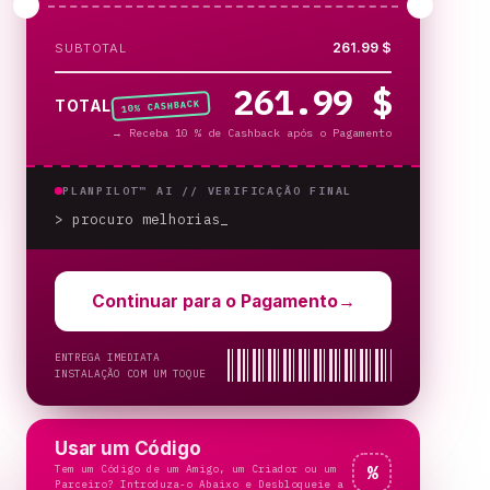
261.99 $
SUBTOTAL
261.99 $
% CASHBACK
TOTAL
10
→
Receba 10 % de Cashback após o Pagamento
PLANPILOT™ AI //
VERIFICAÇÃO FINAL
> procuro melhorias
_
Continuar para o Pagamento
→
ENTREGA IMEDIATA
INSTALAÇÃO COM UM TOQUE
Usar um Código
Tem um Código de um Amigo, um Criador ou um
%
Parceiro? Introduza-o Abaixo e Desbloqueie a