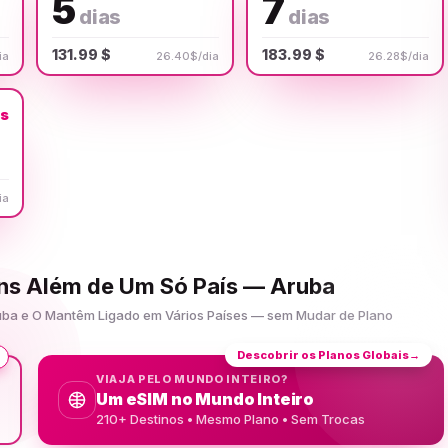
5
7
dias
dias
131.99 $
183.99 $
ia
26.40$/dia
26.28$/dia
us
ia
ens Além de Um Só País — Aruba
ruba e O Mantêm Ligado em Vários Países — sem Mudar de Plano
Descobrir os Planos Globais
→
VIAJA PELO MUNDO INTEIRO?
Um eSIM no Mundo Inteiro
210+ Destinos • Mesmo Plano • Sem Trocas