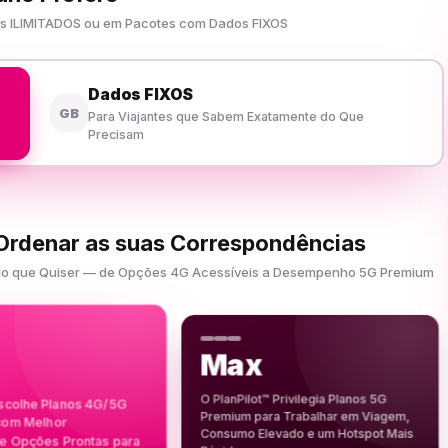
dos ILIMITADOS ou em Pacotes com Dados FIXOS
Dados FIXOS
GB
Para Viajantes que Sabem Exatamente do Que
Precisam
 Ordenar as suas Correspondências
Apoio que Quiser — de Opções 4G Acessíveis a Desempenho 5G Premium
Max
O PlanPilot™ Privilegia Planos 5G
Escolhe Planos 4G/5G
Premium para Trabalhar em Viagem,
 com Melhor
Consumo Elevado e um Hotspot Mais
 Opções Prontas para