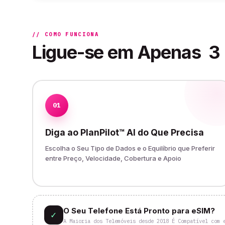
// COMO FUNCIONA
Ligue-se em Apenas
3
01
Diga ao PlanPilot™ AI do Que Precisa
Escolha o Seu Tipo de Dados e o Equilíbrio que Preferir
entre Preço, Velocidade, Cobertura e Apoio
O Seu Telefone Está Pronto para eSIM?
✓
A Maioria dos Telemóveis desde 2018 É Compatível com 