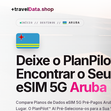
+travel
Connection
INÍCIO
//
DESTINOS
//
ARUBA
Deixe o PlanPilo
Encontrar o Se
eSIM 5G
Aruba
Compare Planos de Dados eSIM 5G Pré-Pagos Arub
Lugar. O PlanPilot™ AI Pré-Seleciona-os para a Su