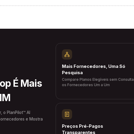
Mais Fornecedores, Uma Só
Pesquisa
Compare Planos Elegíveis sem Consulta
hop É Mais
os Fornecedores Um a Um
SIM
 o PlanPilot™ AI
Fornecedores e Mostra
Preços Pré-Pagos
Transparentes