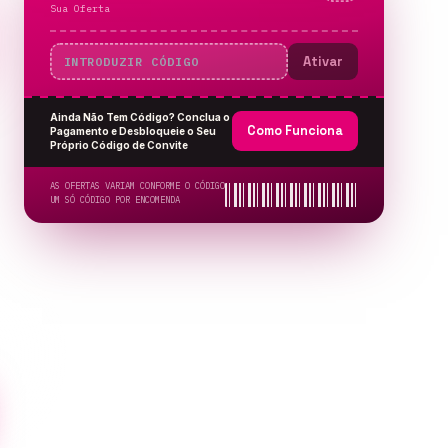
Sua Oferta
Ativar
Ainda Não Tem Código? Conclua o
Como Funciona
Pagamento e Desbloqueie o Seu
Próprio Código de Convite
AS OFERTAS VARIAM CONFORME O CÓDIGO
UM SÓ CÓDIGO POR ENCOMENDA