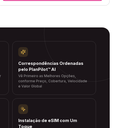
Correspondências Ordenadas
pelo PlanPilot™ AI
r
Vê Primeiro as Melhores Opções,
conforme Preço, Cobertura, Velocidade
e Valor Global
Instalação de eSIM com Um
Toque