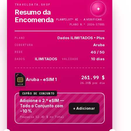
TRAVELDATA.SHOP
✦
Resumo da
Encomenda
PLANPILOT™
AI ·
PLANO N.º 2026-57885
Dados ILIMITADOS • Plus
PLANO
Aruba
COBERTURA
4G / 5G
REDE
ILIMITADOS
10 dias
DADOS
VALIDADE
261.99 $
Aruba – eSIM 1
26.20$ por dia
eSIM
CUPÃO DE CONJUNTO
Adicione o 2.º eSIM —
Todo o Conjunto com
+
Adicionar
−10 %
Pouparia 52.40 $ no Total