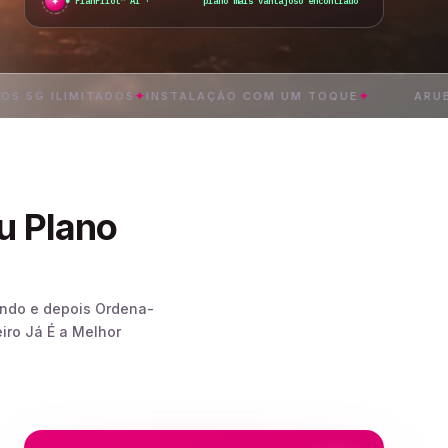
✦
PlanPilot™ AI ·
plano mais vantajoso encontrado
ILIMITADOS
✦
INSTALAÇÃO COM UM TOQUE
✦
ARUBA
✦
ENT
u Plano
undo e depois Ordena-
iro Já É a Melhor