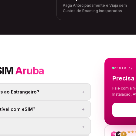
Paga Antecipadamente e Viaja sem
Custos de Roaming Inesperados
SIM
Aruba
APOIO // 
Precisa
Fale com a N
+
s ao Estrangeiro?
Instalação, 
+
tível com eSIM?
+
★★
S
M
P