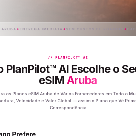
A
✦
ENTREGA IMEDIATA
✦
SEM CUSTOS DE ROAMING
✦
DADOS 5G 
// PLANPILOT™ AI
 PlanPilot™ AI Escolhe o Se
eSIM
Aruba
ara os Planos eSIM Aruba de Vários Fornecedores em Todo o M
bertura, Velocidade e Valor Global — assim o Plano que Vê Prime
Correspondência
lano Prefere