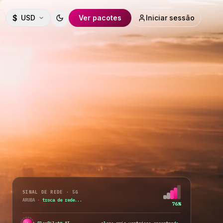
$
USD
Ver pacotes
Iniciar sessão
Toggle theme
SINAL DE REDE · 5G
ARUBA
·
todas as redes disponíveis
98%