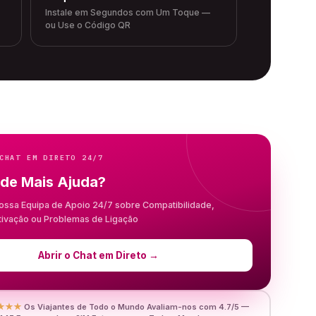
Instale em Segundos com Um Toque —
ou Use o Código QR
CHAT EM DIRETO 24/7
 de Mais Ajuda?
ossa Equipa de Apoio 24/7 sobre Compatibilidade,
Ativação ou Problemas de Ligação
Abrir o Chat em Direto
→
★★★
Os Viajantes de Todo o Mundo Avaliam-nos com 4.7/5 —