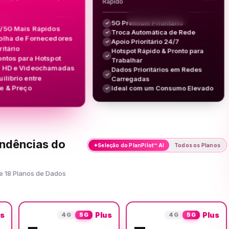
Rápido
5G Premium Prioritário
✓
/5G Mais Rápidos
Troca Automática de Rede
✓
olha de Fornecedores
Apoio Prioritário 24/7
✓
ritário
Hotspot Rápido & Pronto para
✓
ontos para Hotspot
Trabalhar
g HD e Videochamadas
Dados Prioritários em Redes
✓
ilíbrio entre
Carregadas
e & Preço
Ideal com um Consumo Elevado
✓
ondências do
✦
Seleção do PlanPilot™ AI
Todos os Planos
e 18 Planos de Dados
us
Plus
Plus
4G
5G
4G
5G