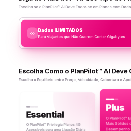
Escolha se o PlanPilot™ AI Deve Focar-se em Planos com Da
Dados ILIMITADOS
∞
Para Viajantes que Não Querem Contar Gigabytes
Escolha Como o PlanPilot™ AI Deve
Escolha o Equilíbrio entre Preço, Velocidade, Cobertura e 
Plus
Essential
O PlanPilot™ 
Mais Sólidos
O PlanPilot™ Privilegia Planos 4G
Desempenho e
Acessíveis para uma Ligação Diária