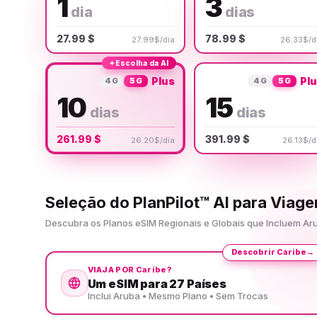
1
3
dia
dias
27.99 $
78.99 $
27.99$/dia
26.33$/d
✦
Escolha da AI
Plus
Pl
4G
5G
4G
5G
10
15
dias
dias
261.99 $
391.99 $
26.20$/dia
26.13$/d
Seleção do PlanPilot™ AI para Viag
Descubra os Planos eSIM Regionais e Globais que Incluem A
Descobrir Caribe
→
VIAJA POR Caribe?
Um eSIM para 27 Países
Inclui Aruba • Mesmo Plano • Sem Trocas