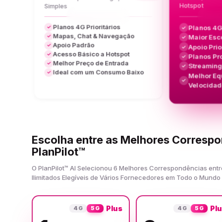
Hotspot
Simples
Planos 4G Prioritários
Planos 4G
✓
✓
Mapas, Chat & Navegação
Maior Esc
✓
✓
Apoio Padrão
✓
Apoio Prio
✓
Acesso Básico a Hotspot
✓
Planos Pr
✓
Melhor Preço de Entrada
✓
Streamin
✓
Ideal com um Consumo Baixo
✓
Melhor Equ
✓
Velocidad
Escolha entre as Melhores Corresp
PlanPilot™
O PlanPilot™ AI Selecionou 6 Melhores Correspondências entr
Ilimitados Elegíveis de Vários Fornecedores em Todo o Mundo
Plus
Pl
4G
5G
4G
5G