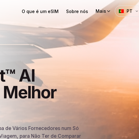
Mais
PT
O que é um eSIM
Sobre nós
t™ AI
u Melhor
a de Vários Fornecedores num Só
a Viagem, para Não Ter de Comparar