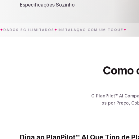
Especificações Sozinho
S 5G ILIMITADOS
✦
INSTALAÇÃO COM UM TOQUE
✦
ARUB
Como o
O PlanPilot™ AI Comp
os por Preço, Co
Diga ao PlanPilot™ AI Que Tipo de P