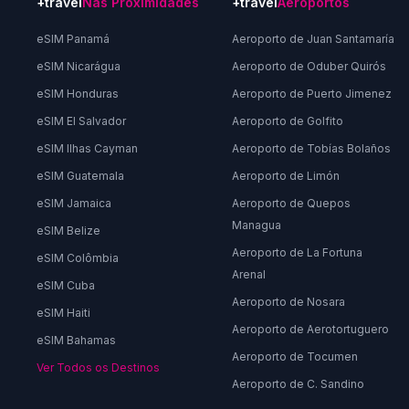
+travel
Nas Proximidades
+travel
Aeroportos
eSIM Panamá
Aeroporto de Juan Santamaría
eSIM Nicarágua
Aeroporto de Oduber Quirós
eSIM Honduras
Aeroporto de Puerto Jimenez
eSIM El Salvador
Aeroporto de Golfito
eSIM Ilhas Cayman
Aeroporto de Tobías Bolaños
eSIM Guatemala
Aeroporto de Limón
eSIM Jamaica
Aeroporto de Quepos
Managua
eSIM Belize
Aeroporto de La Fortuna
eSIM Colômbia
Arenal
eSIM Cuba
Aeroporto de Nosara
eSIM Haiti
Aeroporto de Aerotortuguero
eSIM Bahamas
Aeroporto de Tocumen
Ver Todos os Destinos
Aeroporto de C. Sandino