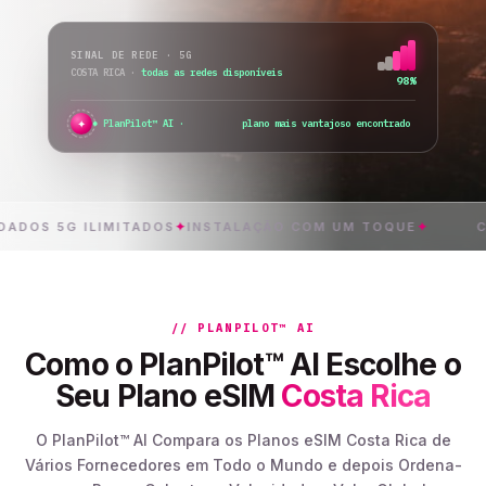
SINAL DE REDE · 5G
COSTA RICA
·
todas as redes disponíveis
98%
✦
PlanPilot™ AI ·
verifico a ativação imed
5G ILIMITADOS
✦
INSTALAÇÃO COM UM TOQUE
✦
COSTA 
// PLANPILOT™ AI
Como o PlanPilot™ AI Escolhe o
Seu Plano eSIM
Costa Rica
O PlanPilot™ AI Compara os Planos eSIM Costa Rica de
Vários Fornecedores em Todo o Mundo e depois Ordena-