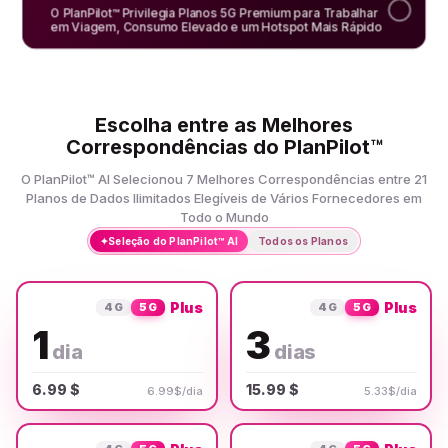
O PlanPilot™ Privilegia Planos 5G Premium para Trabalhar
em Viagem, Consumo Elevado e um Hotspot Mais Rápido
Escolha entre as Melhores
Correspondências do PlanPilot™
O PlanPilot™ AI Selecionou 7 Melhores Correspondências entre 21
Planos de Dados Ilimitados Elegíveis de Vários Fornecedores em
Todo o Mundo
✦
Seleção do PlanPilot™ AI
Todos os Planos
Plus
Plus
4G
5G
4G
5G
1
3
dia
dias
6.99 $
15.99 $
6.99$/dia
5.33$/dia