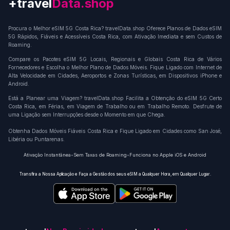
+travel
Connection
Procura o Melhor eSIM 5G Costa Rica? travelData.shop Oferece Planos de Dados eSIM
5G Rápidos, Fiáveis e Acessíveis Costa Rica, com Ativação Imediata e sem Custos de
Roaming.
Compare os Pacotes eSIM 5G Locais, Regionais e Globais Costa Rica de Vários
Fornecedores e Escolha o Melhor Plano de Dados Móveis. Fique Ligado com Internet de
Alta Velocidade em Cidades, Aeroportos e Zonas Turísticas, em Dispositivos iPhone e
Android.
Está a Planear uma Viagem? travelData.shop Facilita a Obtenção do eSIM 5G Certo
Costa Rica, em Férias, em Viagem de Trabalho ou em Trabalho Remoto. Desfrute de
uma Ligação sem Interrupções desde o Momento em que Chega.
Obtenha Dados Móveis Fiáveis Costa Rica e Fique Ligado em Cidades como San José,
Libéria ou Puntarenas.
Ativação Instantânea
•
Sem Taxas de Roaming
•
Funciona no Apple iOS e Android
Transfira a Nossa Aplicação e Faça a Gestão dos seus eSIM a Qualquer Hora, em Qualquer Lugar.