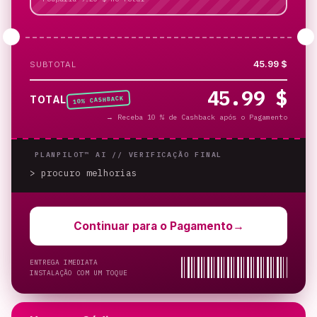
45.99 $
SUBTOTAL
45.99 $
% CASHBACK
TOTAL
10
→
Receba 10 % de Cashback após o Pagamento
PLANPILOT™ AI //
VERIFICAÇÃO FINAL
> procuro melhorias
_
Continuar para o Pagamento
→
ENTREGA IMEDIATA
INSTALAÇÃO COM UM TOQUE