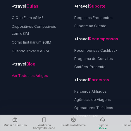
+travel
Guias
+travel
Suporte
O Que É um eSIM?
Perguntas Frequentes
Suporte ao Cliente
Dispositivos Compatíveis
com eSIM
+travel
Recompensas
Como Instalar um eSIM
Recompensas Cashback
Quando Ativar o eSIM
Programa de Convites
+travel
Blog
Cartões-Presente
Ver Todos os Artigos
+travel
Parceiros
Parceiros Afiliados
Agências de Viagens
Operadores Turísticos
Parceiros B2B
Mudar de Destino
Verificar a
Detalhes do Pacote
Suporte
Inicia
Compatibilidade
Online