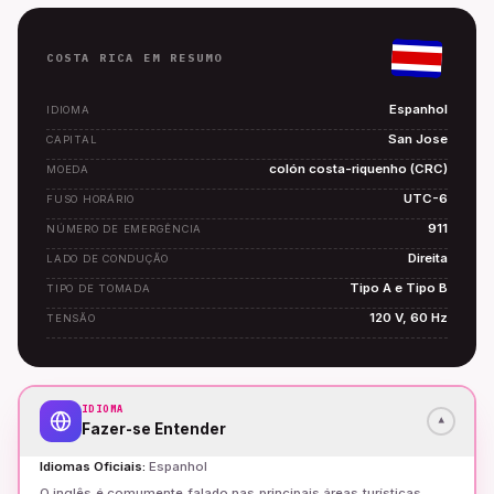
COSTA RICA EM RESUMO
Espanhol
IDIOMA
San Jose
CAPITAL
colón costa-riquenho (CRC)
MOEDA
UTC-6
FUSO HORÁRIO
911
NÚMERO DE EMERGÊNCIA
Direita
LADO DE CONDUÇÃO
Tipo A e Tipo B
TIPO DE TOMADA
120 V, 60 Hz
TENSÃO
IDIOMA
▾
Fazer-se Entender
Idiomas Oficiais
:
Espanhol
O inglês é comumente falado nas principais áreas turísticas,