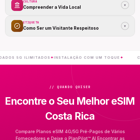
CULTURA
▾
Compreender a Vida Local
ETIQUETA
▾
Como Ser um Visitante Respeitoso
5G ILIMITADOS
✦
INSTALAÇÃO COM UM TOQUE
✦
COSTA 
// QUANDO QUISER
Encontre o Seu Melhor eSIM
Costa Rica
Compare Planos eSIM 4G/5G Pré-Pagos de Vários
Fornecedores e Deixe o PlanPilot™ AI Encontrar as