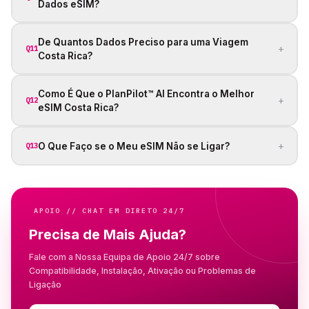
Dados eSIM?
De Quantos Dados Preciso para uma Viagem
+
Q11
Costa Rica?
Como É Que o PlanPilot™ AI Encontra o Melhor
+
Q12
eSIM Costa Rica?
+
O Que Faço se o Meu eSIM Não se Ligar?
Q13
APOIO // CHAT EM DIRETO 24/7
Precisa de Mais Ajuda?
Fale com a Nossa Equipa de Apoio 24/7 sobre
Compatibilidade, Instalação, Ativação ou Problemas de
Ligação