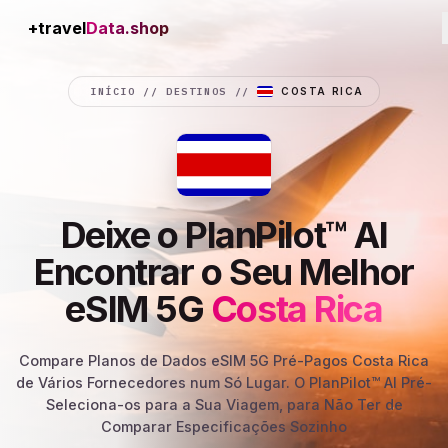
+travel
Connection
INÍCIO
//
DESTINOS
//
COSTA RICA
Deixe o PlanPilot™ AI
Encontrar o Seu Melhor
eSIM 5G
Costa Rica
Compare Planos de Dados eSIM 5G Pré-Pagos Costa Rica
de Vários Fornecedores num Só Lugar. O PlanPilot™ AI Pré-
Seleciona-os para a Sua Viagem, para Não Ter de
Comparar Especificações Sozinho