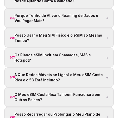
desde Quando Conta a Validade?
Porque Tenho de Ativar o Roaming de Dados e
+
Q05
Vou Pagar Mais?
Posso Usar o Meu SIM Físico e o eSIM ao Mesmo
+
Q06
Tempo?
Os Planos eSIM Incluem Chamadas, SMS e
+
Q07
Hotspot?
A Que Redes Móveis se Ligará o Meu eSIM Costa
+
Q08
Rica e o 5G Está Incluído?
O Meu eSIM Costa Rica Também Funcionará em
+
Q09
Outros Países?
Posso Recarregar ou Prolongar o Meu Plano de
+
Q10