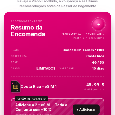
Reveja o Plano Escolhido, a Poupança e as Últimas
Recomendações antes de Passar ao Pagamento
TRAVELDATA.SHOP
✦
Resumo da
Encomenda
PLANPILOT™
AI ·
PLANO N.º 2026-58319
Dados ILIMITADOS • Plus
PLANO
Costa Rica
COBERTURA
4G / 5G
REDE
ILIMITADOS
10 dias
DADOS
VALIDADE
45.99 $
Costa Rica – eSIM 1
4.60$ por dia
eSIM
CUPÃO DE CONJUNTO
Adicione o 2.º eSIM — Todo o
Conjunto com −10 %
+
Adicionar
Pouparia 9.20 $ no Total