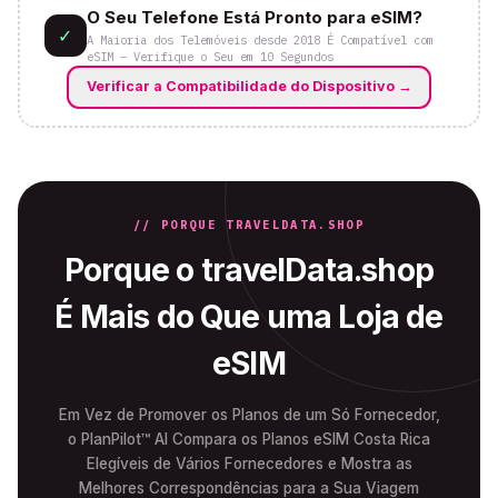
O Seu Telefone Está Pronto para eSIM?
✓
A Maioria dos Telemóveis desde 2018 É Compatível com
eSIM – Verifique o Seu em 10 Segundos
Verificar a Compatibilidade do Dispositivo
→
// PORQUE TRAVELDATA.SHOP
Porque o travelData.shop
É Mais do Que uma Loja de
eSIM
Em Vez de Promover os Planos de um Só Fornecedor,
o PlanPilot™ AI Compara os Planos eSIM Costa Rica
Elegíveis de Vários Fornecedores e Mostra as
Melhores Correspondências para a Sua Viagem