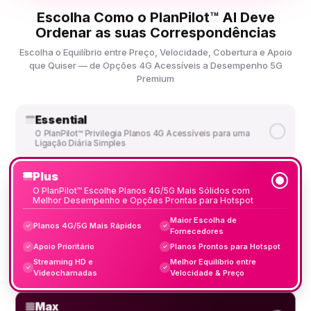
Escolha Como o PlanPilot™ AI Deve
Ordenar as suas Correspondências
Escolha o Equilíbrio entre Preço, Velocidade, Cobertura e Apoio
que Quiser — de Opções 4G Acessíveis a Desempenho 5G
Premium
Essential
O PlanPilot™ Privilegia Planos 4G Acessíveis para uma
Ligação Diária Simples
Plus
O PlanPilot™ Escolhe Planos 4G/5G Mais Sólidos com
Melhor Desempenho e Opções Prontas para Hotspot
Maior Escolha de
Planos 4G/5G Mais Rápidos
✓
✓
Fornecedores
Apoio Prioritário
Planos Prontos para Hotspot
✓
✓
Streaming HD e
Melhor Equilíbrio entre
✓
✓
Videochamadas
Velocidade & Preço
Max