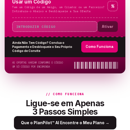
Usar um Código
%
Tem um Código de um Amigo, um Criador ou um Parceiro?
Introduza-o Abaixo e Desbloqueie a Sua Oferta
Ativar
Ainda Não Tem Código? Conclua o
Como Funciona
Pagamento e Desbloqueie o Seu Próprio
Código de Convite
AS OFERTAS VARIAM CONFORME O CÓDIGO
UM SÓ CÓDIGO POR ENCOMENDA
// COMO FUNCIONA
Ligue-se em Apenas
3 Passos Simples
Que o PlanPilot™ AI Encontre o Meu Plano
→