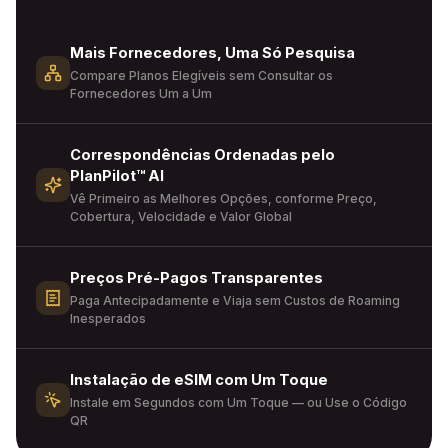
Mais Fornecedores, Uma Só Pesquisa
Compare Planos Elegíveis sem Consultar os
Fornecedores Um a Um
Correspondências Ordenadas pelo
PlanPilot™ AI
Vê Primeiro as Melhores Opções, conforme Preço,
Cobertura, Velocidade e Valor Global
Preços Pré-Pagos Transparentes
Paga Antecipadamente e Viaja sem Custos de Roaming
Inesperados
Instalação de eSIM com Um Toque
Instale em Segundos com Um Toque — ou Use o Código
QR