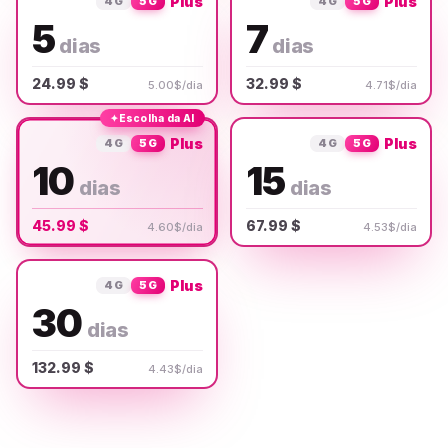
Plus
Plus
4G
5G
4G
5G
5
7
dias
dias
24.99 $
32.99 $
5.00$/dia
4.71$/dia
✦
Escolha da AI
Plus
Plus
4G
5G
4G
5G
10
15
dias
dias
45.99 $
67.99 $
4.60$/dia
4.53$/dia
Plus
4G
5G
30
dias
132.99 $
4.43$/dia