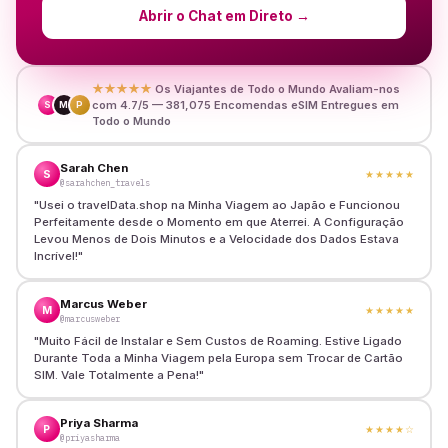
Abrir o Chat em Direto
→
★★★★★
Os Viajantes de Todo o Mundo Avaliam-nos
com 4.7/5 — 381,075 Encomendas eSIM Entregues em
S
M
P
Todo o Mundo
Sarah Chen
S
★★★★★
@sarahchen_travels
"
Usei o travelData.shop na Minha Viagem ao Japão e Funcionou
Perfeitamente desde o Momento em que Aterrei. A Configuração
Levou Menos de Dois Minutos e a Velocidade dos Dados Estava
Incrível!
"
Marcus Weber
M
★★★★★
@marcusweber
"
Muito Fácil de Instalar e Sem Custos de Roaming. Estive Ligado
Durante Toda a Minha Viagem pela Europa sem Trocar de Cartão
SIM. Vale Totalmente a Pena!
"
Priya Sharma
P
★★★★
☆
@priyasharma