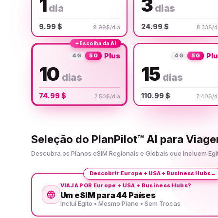
1
3
dia
dias
9.99 $
24.99 $
9.99$/dia
8.33$/d
✦
Escolha da AI
Plus
Pl
4G
5G
4G
5G
10
15
dias
dias
74.99 $
110.99 $
7.50$/dia
7.40$/d
Seleção do PlanPilot™ AI para Viag
Descubra os Planos eSIM Regionais e Globais que Incluem Eg
Descobrir Europe + USA + Business Hubs
→
VIAJA POR Europe + USA + Business Hubs?
Um eSIM para 44 Países
Inclui Egito • Mesmo Plano • Sem Trocas