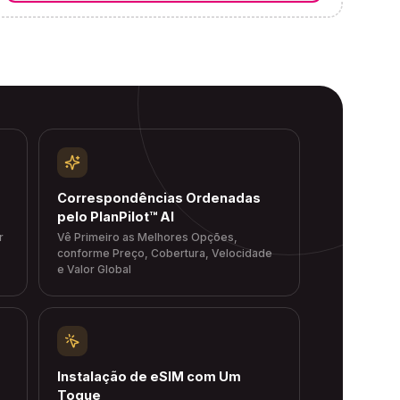
Correspondências Ordenadas
pelo PlanPilot™ AI
r
Vê Primeiro as Melhores Opções,
conforme Preço, Cobertura, Velocidade
e Valor Global
Instalação de eSIM com Um
Toque