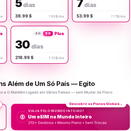
5
7
dias
dias
38.99 $
53.99 $
ia
7.80$/dia
7.71$/dia
us
Plus
4G
5G
30
dias
218.99 $
ia
7.30$/dia
ens Além de Um Só País — Egito
ito e O Mantêm Ligado em Vários Países — sem Mudar de Plano
Descobrir os Planos Globais
→
VIAJA PELO MUNDO INTEIRO?
Um eSIM no Mundo Inteiro
210+ Destinos • Mesmo Plano • Sem Trocas