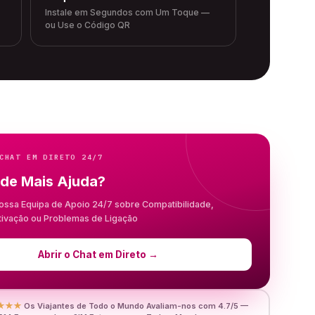
Instale em Segundos com Um Toque —
ou Use o Código QR
CHAT EM DIRETO 24/7
 de Mais Ajuda?
ossa Equipa de Apoio 24/7 sobre Compatibilidade,
Ativação ou Problemas de Ligação
Abrir o Chat em Direto
→
★★★
Os Viajantes de Todo o Mundo Avaliam-nos com 4.7/5 —