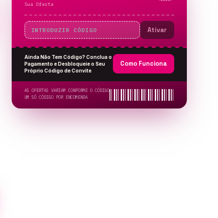
Sua Oferta
Ativar
Ainda Não Tem Código? Conclua o
Como Funciona
Pagamento e Desbloqueie o Seu
Próprio Código de Convite
AS OFERTAS VARIAM CONFORME O CÓDIGO
UM SÓ CÓDIGO POR ENCOMENDA