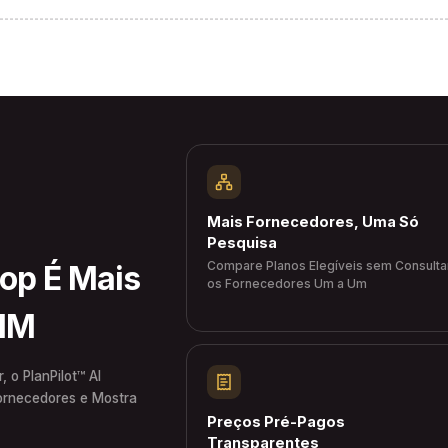
Mais Fornecedores, Uma Só
Pesquisa
Compare Planos Elegíveis sem Consulta
hop É Mais
os Fornecedores Um a Um
SIM
 o PlanPilot™ AI
Fornecedores e Mostra
Preços Pré-Pagos
Transparentes