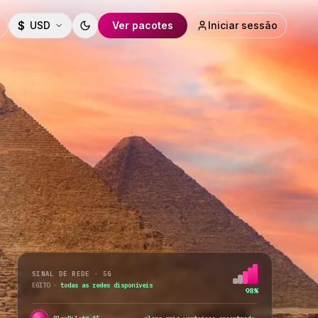
$
USD
Ver pacotes
Iniciar sessão
Toggle theme
SINAL DE REDE · 5G
EGITO
·
todas as redes disponíveis
98%