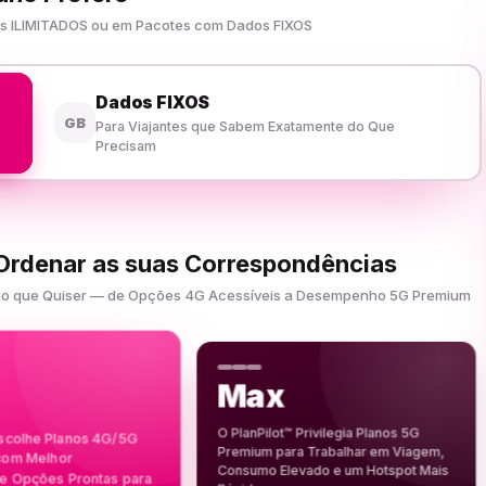
dos ILIMITADOS ou em Pacotes com Dados FIXOS
Dados FIXOS
GB
Para Viajantes que Sabem Exatamente do Que
Precisam
 Ordenar as suas Correspondências
Apoio que Quiser — de Opções 4G Acessíveis a Desempenho 5G Premium
Max
O PlanPilot™ Privilegia Planos 5G
Escolhe Planos 4G/5G
Premium para Trabalhar em Viagem,
 com Melhor
Consumo Elevado e um Hotspot Mais
 Opções Prontas para