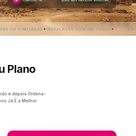
✦
●
PlanPilot™ AI ·
plano mais vantajoso encontrado
_
 ILIMITADOS
✦
INSTALAÇÃO COM UM TOQUE
✦
EGITO
✦
EN
u Plano
undo e depois Ordena-
iro Já É a Melhor