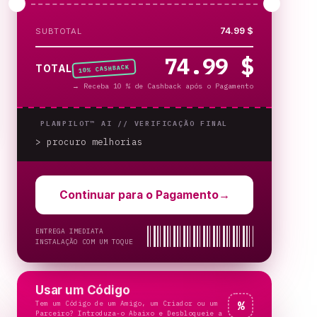
74.99 $
SUBTOTAL
74.99 $
% CASHBACK
TOTAL
10
→
Receba 10 % de Cashback após o Pagamento
PLANPILOT™ AI //
VERIFICAÇÃO FINAL
> procuro melhorias
Continuar para o Pagamento
→
ENTREGA IMEDIATA
INSTALAÇÃO COM UM TOQUE
Usar um Código
Tem um Código de um Amigo, um Criador ou um
%
Parceiro? Introduza-o Abaixo e Desbloqueie a