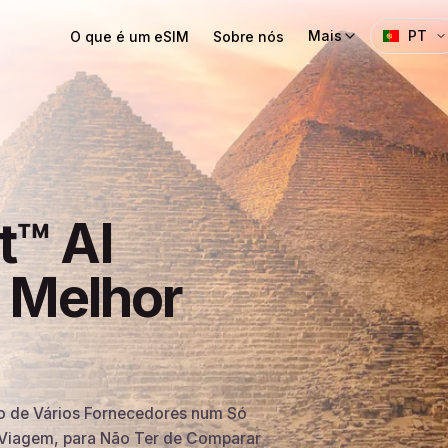
Mais
PT
O que é um eSIM
Sobre nós
t™ AI
u Melhor
o de Vários Fornecedores num Só
a Viagem, para Não Ter de Comparar