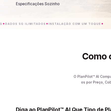
Especificações Sozinho
OS 5G ILIMITADOS
✦
INSTALAÇÃO COM UM TOQUE
✦
EGI
Como o
O PlanPilot™ AI Comp
os por Preço, Co
Diga ao PlanPilot™ AI Que Tipo de P