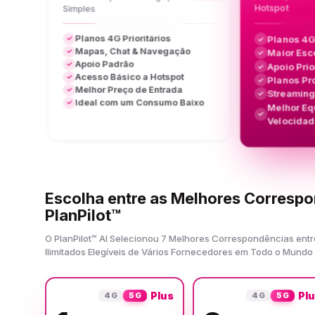
Hotspot
Simples
Planos 4G Prioritários
Planos 4G
✓
✓
Mapas, Chat & Navegação
Maior Esc
✓
✓
Apoio Padrão
✓
Apoio Prio
✓
Acesso Básico a Hotspot
✓
Planos Pr
✓
Melhor Preço de Entrada
✓
Streamin
✓
Ideal com um Consumo Baixo
✓
Melhor Equ
✓
Velocidad
Escolha entre as Melhores Corresp
PlanPilot™
O PlanPilot™ AI Selecionou 7 Melhores Correspondências ent
Ilimitados Elegíveis de Vários Fornecedores em Todo o Mundo
Plus
Pl
4G
5G
4G
5G