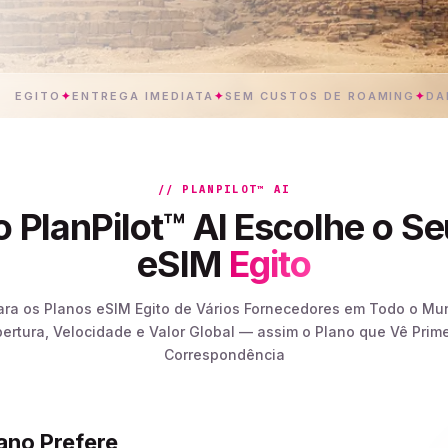
TO
✦
ENTREGA IMEDIATA
✦
SEM CUSTOS DE ROAMING
✦
DADOS 5G
// PLANPILOT™ AI
 PlanPilot™ AI Escolhe o Se
eSIM
Egito
ara os Planos eSIM Egito de Vários Fornecedores em Todo o M
bertura, Velocidade e Valor Global — assim o Plano que Vê Prime
Correspondência
lano Prefere