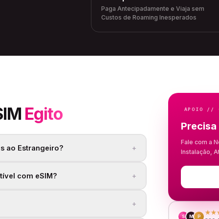
Paga Antecipadamente e Viaja sem
Custos de Roaming Inesperados
SIM
Egito
APOIO // 
Precisa
Fale com a N
+
s ao Estrangeiro?
Instalação, 
+
tível com eSIM?
+
★★
S
M
P