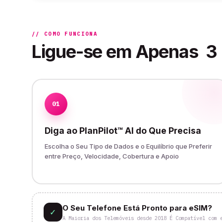
// COMO FUNCIONA
Ligue-se em Apenas
3
01
Diga ao PlanPilot™ AI do Que Precisa
Escolha o Seu Tipo de Dados e o Equilíbrio que Preferir
entre Preço, Velocidade, Cobertura e Apoio
O Seu Telefone Está Pronto para eSIM?
✓
A Maioria dos Telemóveis desde 2018 É Compatível com 