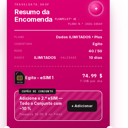
TRAVELDATA.SHOP
✦
Resumo da
Encomenda
PLANPILOT™
AI ·
A VERIFICAR…
PLANO N.º 2026-58169
Dados ILIMITADOS • Plus
PLANO
Egito
COBERTURA
4G / 5G
REDE
ILIMITADOS
10 dias
DADOS
VALIDADE
74.99 $
Egito – eSIM 1
7.50$ por dia
eSIM
CUPÃO DE CONJUNTO
Adicione o 2.º eSIM —
Todo o Conjunto com
+
Adicionar
−10 %
Pouparia 15.00 $ no Total