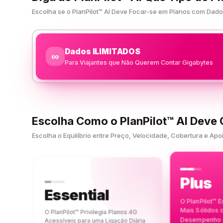
Escolha se o PlanPilot™ AI Deve Focar-se em Planos com Da
Dados ILIMITADOS
∞
Para Viajantes que Não Querem Contar Gigabytes
Escolha Como o PlanPilot™ AI Deve
Escolha o Equilíbrio entre Preço, Velocidade, Cobertura e 
Plus
Essential
O PlanPilot™ 
Mais Sólidos
O PlanPilot™ Privilegia Planos 4G
Desempenho e
Acessíveis para uma Ligação Diária