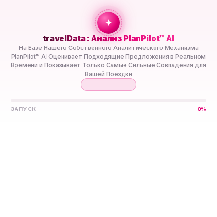
+travel
Connection
✦
travelData : Анализ PlanPilot™ AI
ГЛАВНАЯ
//
НАПРАВЛЕНИЯ
//
АНТАРКТИДА
На Базе Нашего Собственного Аналитического Механизма
PlanPilot™ AI Оценивает Подходящие Предложения в Реальном
Времени и Показывает Только Самые Сильные Совпадения для
Вашей Поездки
Пусть PlanPilot™ AI
ЗАПУСК
0
%
Найдёт Вашу Лучшую
eSIM 5G для
Антарктиды
Сравните Предоплаченные Тарифы eSIM 5G для
Антарктиды от Нескольких Провайдеров в Одном
Месте. PlanPilot™ AI Отберёт Их для Вашей Поездки,