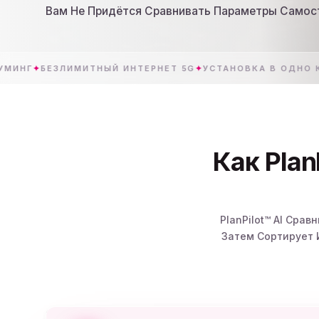
Вам Не Придётся Сравнивать Параметры Самос
✦
БЕЗЛИМИТНЫЙ ИНТЕРНЕТ 5G
✦
УСТАНОВКА В ОДНО КАСАНИ
Как Plan
PlanPilot™ AI Сра
Затем Сортирует 
Скажите PlanPilot™ AI, Какой Тип