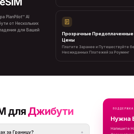
 eSIM
 PlanPilot™ AI
ути от Нескольких
падения для Вашей
Прозрачные Предоплаченные
Цены
Платите Заранее и Путешествуйте б
Неожиданных Платежей за Роуминг
IM для
Джибути
ПОДДЕРЖКА
Нужна 
Напишите Н
+
ах за Границу?