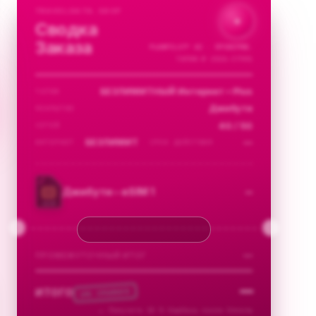
TRAVELDATA.SHOP
✦
Сводка
Заказа
PLANPILOT™
AI · ПРОВЕРЯЮ…
ТАРИФ № 2026-57991
БЕЗЛИМИТНЫЙ Интернет • Plus
ТАРИФ
Джибути
ПОКРЫТИЕ
4G / 5G
СЕТЕЙ
БЕЗЛИМИТ
—
ИНТЕРНЕТ
СРОК ДЕЙСТВИЯ
—
Джибути – eSIM 1
eSIM
● АНАЛИЗИРУЮ
—
ПРОМЕЖУТОЧНЫЙ ИТОГ
—
% CASHBACK
ИТОГО
10
→
Получите 10 % Кэшбэка после Оплаты