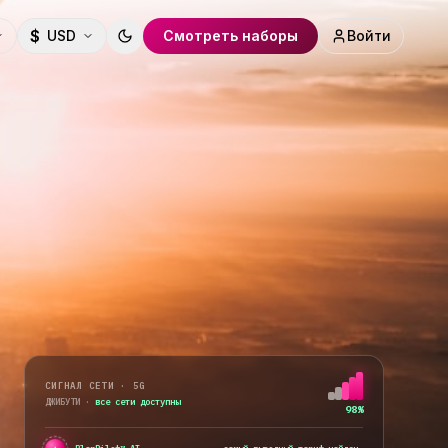
$
USD
Смотреть наборы
Войти
Toggle theme
СИГНАЛ СЕТИ · 5G
ДЖИБУТИ
·
все сети доступны
98%