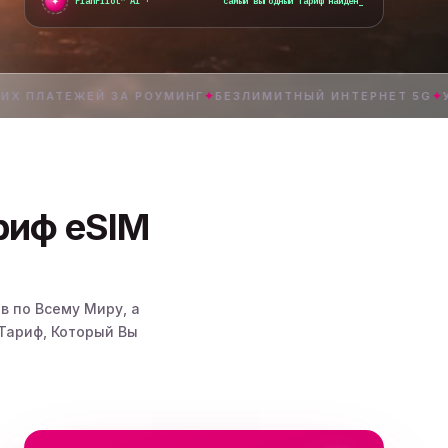
✦
●
PlanPilot™ AI ·
самый выгодный тариф найден
_
ТЕЖЕЙ ЗА РОУМИНГ
✦
БЕЗЛИМИТНЫЙ ИНТЕРНЕТ 5G
✦
УСТАНО
ариф eSIM
в по Всему Миру, а
Тариф, Который Вы