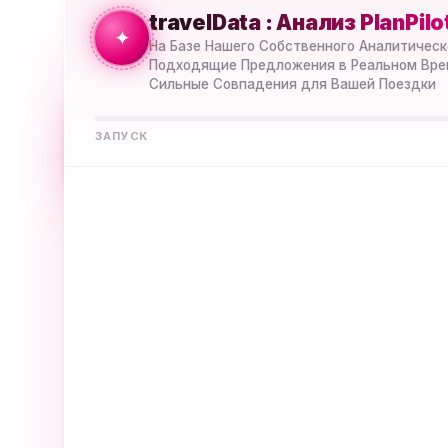
travelData : Анализ PlanPilo
Выберите, на Чём PlanPilot™ AI Должен Сосредоточить
✦
Объёмом
На Базе Нашего Собственного Аналитическо
Подходящие Предложения в Реальном Вре
Сильные Совпадения для Вашей Поездки
БЕЗЛИМИТНЫЙ Интернет
∞
Для Путешественников, Которые Не Хотят
ЗАПУСК
Считать Гигабайты
Выберите, Как PlanPilot™ AI Дол
Совпадений
Выберите Соотношение Цены, Скорости, Покрытия и Под
Премиальной Производительности 5G
Plus