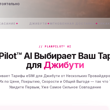
тоятельно
Е
✦
ДЖИБУТИ
✦
МГНОВЕННАЯ ДОСТАВКА
✦
НИКАКИХ ПЛА
// PLANPILOT™ AI
Pilot™ AI Выбирает Ваш Т
для
Джибути
внивает Тарифы eSIM для Джибути от Нескольких Провайдеро
Их по Цене, Покрытию, Скорости и Общей Выгоде — так что 
Увидите Первым, Уже Самое Сильное Совпадение
 Тарифа Вы Предпочитаете