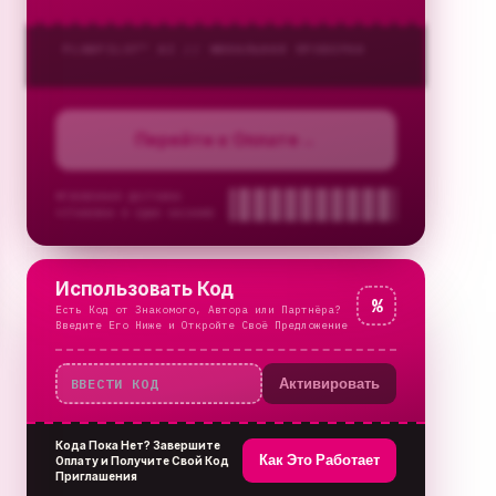
PLANPILOT™ AI //
ФИНАЛЬНАЯ ПРОВЕРКА
Перейти к Оплате
→
МГНОВЕННАЯ ДОСТАВКА
УСТАНОВКА В ОДНО КАСАНИЕ
Использовать Код
%
Есть Код от Знакомого, Автора или Партнёра?
Введите Его Ниже и Откройте Своё Предложение
Активировать
Кода Пока Нет? Завершите
Как Это Работает
Оплату и Получите Свой Код
Приглашения