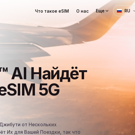
Еще
RU
Что такое eSIM
О нас
t™ AI Найдёт
eSIM 5G
 Джибути от Нескольких
ёт Их для Вашей Поездки, так что