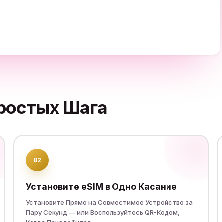
арифа Пакеты Не Найдены.
ростых Шага
02
Установите eSIM в Одно Касание
Установите Прямо на Совместимое Устройство за
Пару Секунд — или Воспользуйтесь QR-Кодом,
Когда Понадобится