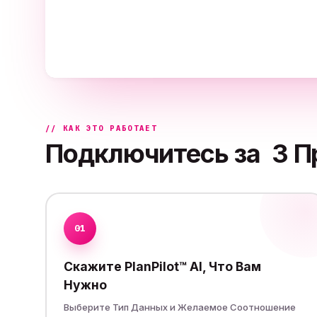
Нескольких Провайдеров по Всему Миру
Для Этого Типа Т
// КАК ЭТО РАБОТАЕТ
Подключитесь за
3 П
01
Скажите PlanPilot™ AI, Что Вам
Нужно
Выберите Тип Данных и Желаемое Соотношение