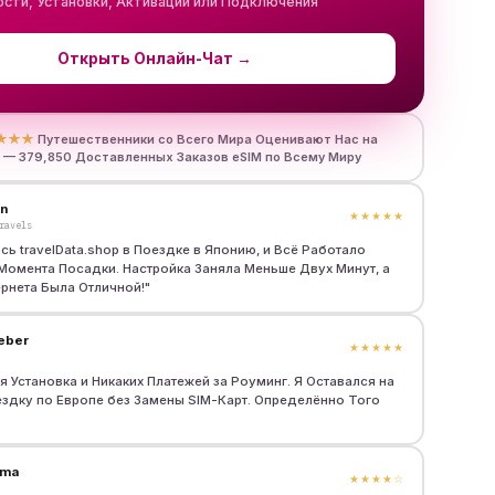
сти, Установки, Активации или Подключения
Открыть Онлайн-Чат
→
★★★
Путешественники со Всего Мира Оценивают Нас на
5 — 379,850 Доставленных Заказов eSIM по Всему Миру
en
★★★★★
ravels
сь travelData.shop в Поездке в Японию, и Всё Работало
Момента Посадки. Настройка Заняла Меньше Двух Минут, а
рнета Была Отличной!
"
eber
★★★★★
я Установка и Никаких Платежей за Роуминг. Я Оставался на
здку по Европе без Замены SIM-Карт. Определённо Того
rma
★★★★
☆