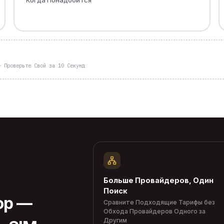
– Проверьте Свой за 10 Секунд
Больше Провайдеров, Один
Поиск
op —
Сравните Подходящие Тарифы без
Обхода Провайдеров Одного за
Другим