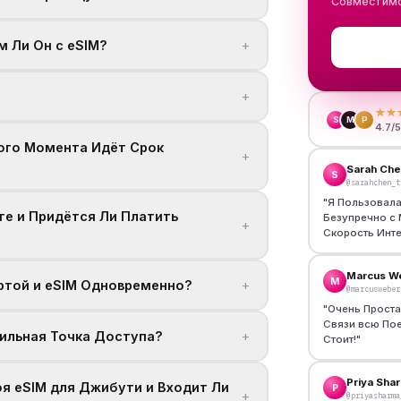
Совместимо
+
 Ли Он с eSIM?
+
★★
S
M
P
4.7/
кого Момента Идёт Срок
+
Sarah Ch
S
@sarahchen_t
"
Я Пользовала
е и Придётся Ли Платить
Безупречно с 
+
Скорость Инте
Marcus W
M
+
ртой и eSIM Одновременно?
@marcusweber
"
Очень Проста
Связи всю Пое
+
бильная Точка Доступа?
Стоит!
"
Priya Sha
 eSIM для Джибути и Входит Ли
P
+
@priyasharma