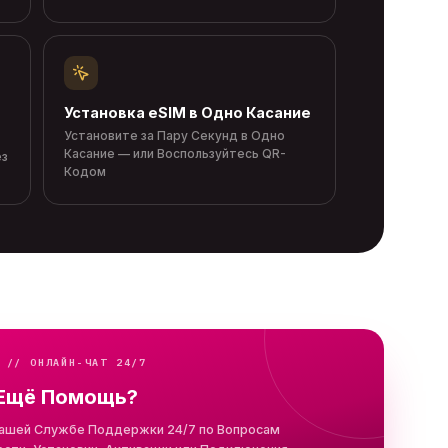
Установка eSIM в Одно Касание
Установите за Пару Секунд в Одно
Касание — или Воспользуйтесь QR-
ез
Кодом
 // ОНЛАЙН-ЧАТ 24/7
Ещё Помощь?
ашей Службе Поддержки 24/7 по Вопросам