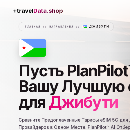
Data.shop
+travel
ГЛАВНАЯ
//
НАПРАВЛЕНИЯ
//
ДЖИБУТИ
Пусть PlanPilo
Вашу Лучшую 
для
Джибути
Сравните Предоплаченные Тарифы eSIM 5G для
Провайдеров в Одном Месте. PlanPilot™ AI Отбер