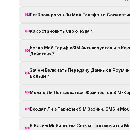
Разблокирован Ли Мой Телефон и Совместим
Q02
Как Установить Свою eSIM?
Q03
Когда Мой Тариф eSIM Активируется и с Ка
Q04
Действия?
Зачем Включать Передачу Данных в Роуминг
Q05
Больше?
Можно Ли Пользоваться Физической SIM-Ка
Q06
Входят Ли в Тарифы eSIM Звонки, SMS и Мо
Q07
К Каким Мобильным Сетям Подключится Моя
Q08