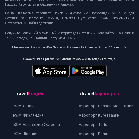
Городах, Аэропортах и Отдалённых Районах.
Наша Платформа Упрощает Поиск и Активацию Подходящей 5G eSIM для
Эстонии за Несколько Секунд, Помогая Путешественникам Экономить и
Оставаться Онлайн Где Угодно.
Получите Надёжный Мобильный Интернет для Эстонии и Оставайтесь на Связи в
Таких Городах, как Таллин, Тарту или Пярну.
Мгновенная Активация
•
Без Платы за Роуминг
•
Работает на Apple iOS и Android
Скачайте Наше Приложение и Управляйте своими eSIM Когда и Где Угодно.
+travel
Рядом
+travel
Аэропорты
eSIM Латвия
Аэропорт Lennart Meri Tallinn
eSIM Финляндия
Аэропорт Kuressaare
eSIM Аландские Острова
Аэропорт Tartu
eSIM Швеция
Аэропорт Pärnu