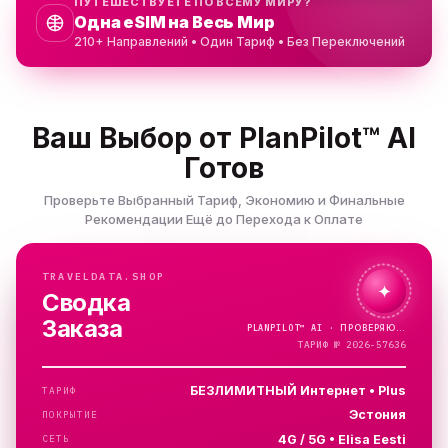
ПУТЕШЕСТВУЕТЕ ПО ВСЕМУ МИРУ?
Одна eSIM на Весь Мир
210+ Направлений • Один Тариф • Без Переключений
Ваш Выбор от PlanPilot™ AI
Готов
Проверьте Выбранный Тариф, Экономию и Финальные
Рекомендации Ещё до Перехода к Оплате
TRAVELDATA.SHOP
✦
Сводка
Заказа
PLANPILOT™
AI ·
ТАРИФ № 2026-57636
БЕЗЛИМИТНЫЙ Интернет • Plus
ТАРИФ
Эстония
ПОКРЫТИЕ
4G / 5G • Elisa Eesti
СЕТЬ