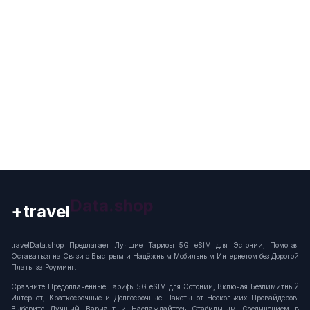
+travel
Connection
travelData.shop Предлагает Лучшие Тарифы 5G eSIM для Эстонии, Помогая
Оставаться на Связи с Быстрым и Надёжным Мобильным Интернетом без Дорогой
Платы за Роуминг.
Сравните Предоплаченные Тарифы 5G eSIM для Эстонии, Включая Безлимитный
Интернет, Краткосрочные и Долгосрочные Пакеты от Нескольких Провайдеров.
Выберите Лучший Вариант и Наслаждайтесь Стабильным Соединением в