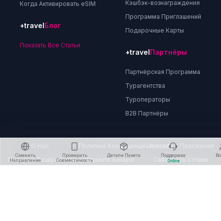
Кэшбэк-вознаграждения
Когда Активировать eSIM
Программа Приглашений
+travel
Блог
Подарочные Карты
Показать Все Статьи
+travel
Партнёры
Партнёрская Программа
Турагентства
Туроператоры
B2B Партнёры
О Нас
Политика Конфиденциальности
Условия и Положения
Сменить
Проверить
Детали Пакета
Поддержка
В
Политика Возврата Средств
Удалить Аккаунт
Свяжитесь с Нами
Направление
Совместимость
Online