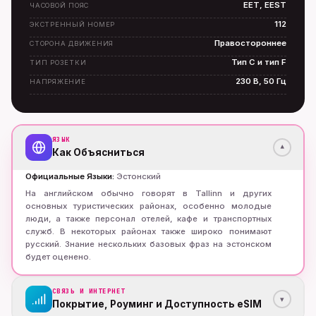
EET, EEST
ЧАСОВОЙ ПОЯС
112
ЭКСТРЕННЫЙ НОМЕР
Правостороннее
СТОРОНА ДВИЖЕНИЯ
Тип C и тип F
ТИП РОЗЕТКИ
230 В, 50 Гц
НАПРЯЖЕНИЕ
ЯЗЫК
▾
Как Объясниться
Официальные Языки
:
Эстонский
На английском обычно говорят в Tallinn и других
основных туристических районах, особенно молодые
люди, а также персонал отелей, кафе и транспортных
служб. В некоторых районах также широко понимают
русский. Знание нескольких базовых фраз на эстонском
будет оценено.
СВЯЗЬ И ИНТЕРНЕТ
▾
Покрытие, Роуминг и Доступность eSIM