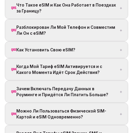
Что Такое eSIM и Как Она Работает в Поездках
+
Q01
за Границу?
Разблокирован Ли Мой Телефон и Совместим
+
Q02
Ли Он с eSIM?
+
Как Установить Свою eSIM?
Q03
Когда Мой Тариф eSIM Активируется и с
+
Q04
Какого Момента Идёт Срок Действия?
Зачем Включать Передачу Данных в
+
Q05
Роуминге и Придётся Ли Платить Больше?
Можно Ли Пользоваться Физической SIM-
+
Q06
Картой и eSIM Одновременно?