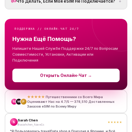
+
Что Делать, Если Моя eSIM Не Подключается?
Q13
ПОДДЕРЖКА // ОНЛАЙН-ЧАТ 24/7
Нужна Ещё Помощь?
Напишите Нашей Службе Поддержки 24/7 по Вопросам
Совместимости, Установки, Активации или
Подключения
Открыть Онлайн-Чат
→
★★★★★
Путешественники со Всего Мира
Оценивают Нас на 4.7/5 — 378,510 Доставленных
S
M
P
Заказов eSIM по Всему Миру
Sarah Chen
S
★★★★★
@sarahchen_travels
"
Я Пользовалась travelData.shop в Поездке в Японию, и Всё