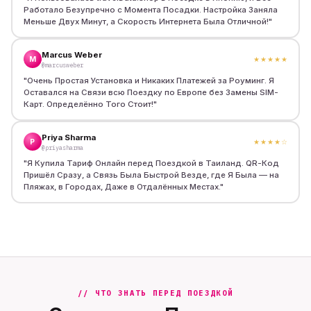
Работало Безупречно с Момента Посадки. Настройка Заняла
Меньше Двух Минут, а Скорость Интернета Была Отличной!
"
Marcus Weber
M
★★★★★
@marcusweber
"
Очень Простая Установка и Никаких Платежей за Роуминг. Я
Оставался на Связи всю Поездку по Европе без Замены SIM-
Карт. Определённо Того Стоит!
"
Priya Sharma
P
★★★★
☆
@priyasharma
"
Я Купила Тариф Онлайн перед Поездкой в Таиланд. QR-Код
Пришёл Сразу, а Связь Была Быстрой Везде, где Я Была — на
Пляжах, в Городах, Даже в Отдалённых Местах.
"
// ЧТО ЗНАТЬ ПЕРЕД ПОЕЗДКОЙ