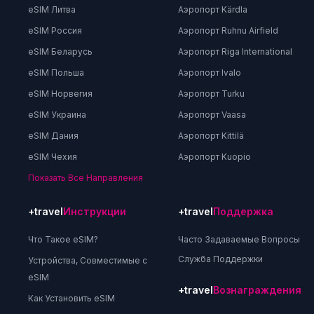
eSIM Литва
Аэропорт Kärdla
eSIM Россия
Аэропорт Ruhnu Airfield
eSIM Беларусь
Аэропорт Riga International
eSIM Польша
Аэропорт Ivalo
eSIM Норвегия
Аэропорт Turku
eSIM Украина
Аэропорт Vaasa
eSIM Дания
Аэропорт Kittilä
eSIM Чехия
Аэропорт Kuopio
Показать Все Направления
+travel
Инструкции
+travel
Поддержка
Что Такое eSIM?
Часто Задаваемые Вопросы
Служба Поддержки
Устройства, Совместимые с
eSIM
+travel
Вознаграждения
Как Установить eSIM