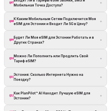
Входят Ли в Тарифы eSIM Звонки, SMS и
+
Q07
Мобильная Точка Доступа?
К Каким Мобильным Сетям Подключится Моя
+
Q08
eSIM для Эстонии и Входит Ли 5G в Цену?
Будет Ли Моя eSIM для Эстонии Работать и в
+
Q09
Других Странах?
Можно Ли Пополнить или Продлить Свой
+
Q10
Тариф eSIM?
Эстония: Сколько Интернета Нужно на
+
Q11
Поездку?
Как PlanPilot™ AI Находит Лучшую eSIM для
+
Q12
Эстонии?