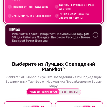
Тарифы, Готовые к Точке
Приоритетная Поддержка
✓
✓
Доступа
Лучшее Соотношение
Стриминг HD и Видеозвонки
✓
✓
Скорости и Цены
Max
PlanPilot™ Отдаёт Приоритет Премиальным Тарифам
5G для Работы в Поездке, Высокого Расхода и Более
Быстрой Точки Доступа
Выберите из Лучших Совпадений
PlanPilot™
PlanPilot™ AI Выбрал 7 Лучших Совпадений из 25 Подходящих
Безлимитных Тарифов от Нескольких Провайдеров по Всему
Миру
✦
Выбор PlanPilot™ AI
Все Тарифы