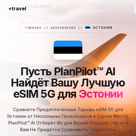
+travel
Connection
ГЛАВНАЯ
//
НАПРАВЛЕНИЯ
//
ЭСТОНИЯ
Пусть PlanPilot™ AI
Найдёт Вашу Лучшую
eSIM 5G для
Эстонии
Сравните Предоплаченные Тарифы eSIM 5G для
Эстонии от Нескольких Провайдеров в Одном Месте.
PlanPilot™ AI Отберёт Их для Вашей Поездки, так что
Вам Не Придётся Сравнивать Параметры