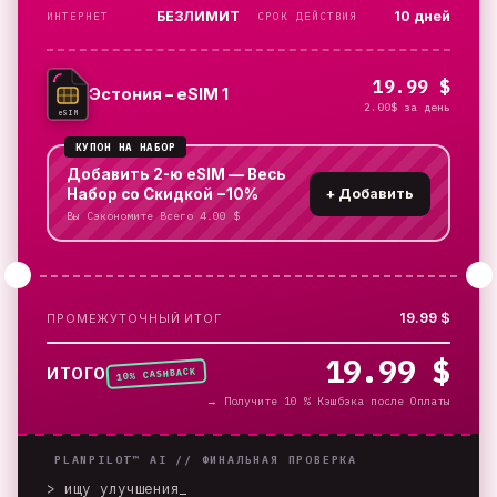
БЕЗЛИМИТ
10 дней
ИНТЕРНЕТ
СРОК ДЕЙСТВИЯ
19.99 $
Эстония – eSIM 1
2.00$ за день
eSIM
КУПОН НА НАБОР
Добавить 2-ю eSIM — Весь
Набор со Скидкой −10%
+
Добавить
Вы Сэкономите Всего 4.00 $
19.99 $
ПРОМЕЖУТОЧНЫЙ ИТОГ
19.99 $
% CASHBACK
ИТОГО
10
→
Получите 10 % Кэшбэка после Оплаты
PLANPILOT™ AI //
ФИНАЛЬНАЯ ПРОВЕРКА
> ищу улучшения
_