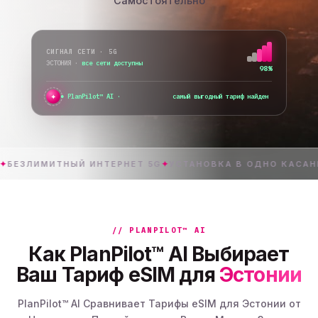
Самостоятельно
СИГНАЛ СЕТИ · 5G
ЭСТОНИЯ
·
все сети доступны
98%
✦
PlanPilot™ AI ·
проверяю мгновен
ИМИТНЫЙ ИНТЕРНЕТ 5G
✦
УСТАНОВКА В ОДНО КАСАНИЕ
✦
// PLANPILOT™ AI
Как PlanPilot™ AI Выбирает
Ваш Тариф eSIM для
Эстонии
PlanPilot™ AI Сравнивает Тарифы eSIM для Эстонии от