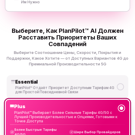
Им Нужно
Выберите, Как PlanPilot™ AI Должен
Расставить Приоритеты Ваших
Совпадений
Выберите Соотношение Цены, Скорости, Покрытия и
Поддержки, Какое Хотите — от Доступных Вариантов 4G до
Премиальной Производительности 5G
Essential
PlanPilot™ Отдаёт Приоритет Доступным Тарифам 4G
для Простой Повседневной Связи
Plus
PlanPilot™ Выбирает Более Сильные Тарифы 4G/5G с
Лучшей Производительностью и Опциями, Готовыми к
Точке Доступа
Более Быстрые Тарифы
Шире Выбор Провайдеров
✓
✓
4G/5G