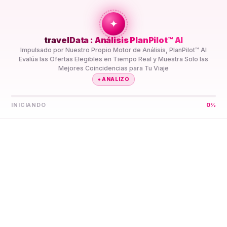
+travel
Connection
✦
travelData : Análisis PlanPilot™ AI
INICIO
//
DESTINOS
//
ISLAS COOK
Impulsado por Nuestro Propio Motor de Análisis, PlanPilot™ AI
Evalúa las Ofertas Elegibles en Tiempo Real y Muestra Solo las
Mejores Coincidencias para Tu Viaje
●
ANALIZO
INICIANDO
0
%
Deja que PlanPilot™ AI
Encuentre Tu Mejor eSIM
5G
Islas Cook
Compara Planes de Datos eSIM 5G de Prepago Islas Cook
de Varios Proveedores en Un Solo Lugar. PlanPilot™ AI los
Preselecciona para Tu Viaje, así No Tienes que Comparar
Especificaciones Tú Mismo