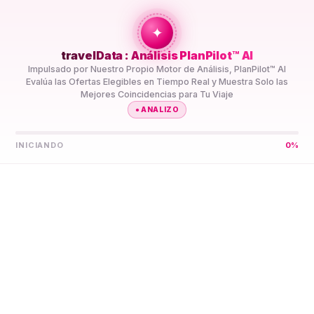
+travel
Connection
✦
travelData : Análisis PlanPilot™ AI
INICIO
//
DESTINOS
//
YIBUTI
Impulsado por Nuestro Propio Motor de Análisis, PlanPilot™ AI
Evalúa las Ofertas Elegibles en Tiempo Real y Muestra Solo las
Mejores Coincidencias para Tu Viaje
●
ANALIZO
INICIANDO
0
%
Deja que PlanPilot™ AI
Encuentre Tu Mejor eSIM
5G
Yibuti
Compara Planes de Datos eSIM 5G de Prepago Yibuti de
Varios Proveedores en Un Solo Lugar. PlanPilot™ AI los
Preselecciona para Tu Viaje, así No Tienes que Comparar
Especificaciones Tú Mismo