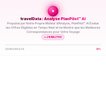
+travel
Connection
✦
travelData : Analyse PlanPilot™ AI
ACCUEIL
//
DESTINATIONS
//
TERRITOIRE
Propulsé par Notre Propre Moteur d’Analyse, PlanPilot™ AI Évalue
BRITANNIQUE DE L’OCÉAN INDIEN
les Offres Éligibles en Temps Réel et ne Montre que les Meilleures
Correspondances pour Votre Voyage
●
J’ANALYSE
DÉMARRAGE
0
%
Laissez PlanPilot™ AI
Trouver Votre Meilleure
eSIM 5G
Territoire
Britannique de L’océan
Indien