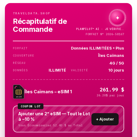
TRAVELDATA.SHOP
✦
Récapitulatif de
Commande
PLANPILOT™
AI ·
JE VÉRIFIE…
FORFAIT N° 2026-58167
Données ILLIMITÉES • Plus
FORFAIT
Îles Caïmans
COUVERTURE
4G / 5G
RÉSEAU
ILLIMITÉ
10 jours
DONNÉES
VALIDITÉ
261.99 $
Îles Caïmans – eSIM 1
26.20$ par jour
eSIM
COUPON LOT
Ajouter une 2ᵉ eSIM — Tout le Lot
à −10 %
+
Ajouter
Vous Économiseriez 52.40 $ au Total