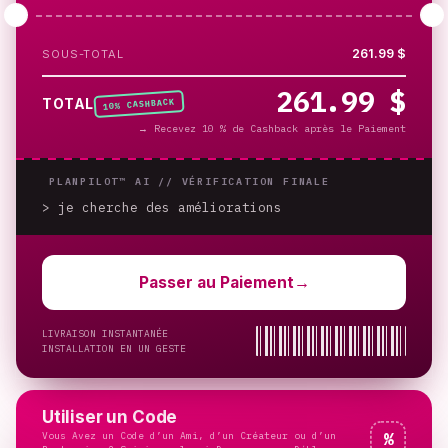
261.99 $
SOUS-TOTAL
261.99 $
% CASHBACK
TOTAL
10
→
Recevez 10 % de Cashback après le Paiement
PLANPILOT™ AI //
VÉRIFICATION FINALE
> je cherche des améliorations
_
Passer au Paiement
→
LIVRAISON INSTANTANÉE
INSTALLATION EN UN GESTE
Utiliser un Code
Vous Avez un Code d’un Ami, d’un Créateur ou d’un
%