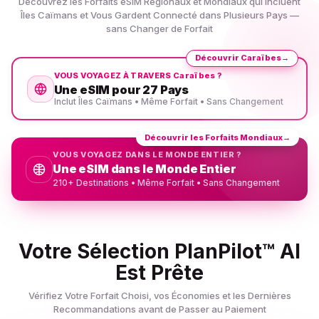
Découvrez les Forfaits eSIM Régionaux et Mondiaux qui Incluent
Îles Caïmans et Vous Gardent Connecté dans Plusieurs Pays —
sans Changer de Forfait
Découvrir Caraïbes
→
VOUS VOYAGEZ À TRAVERS Caraïbes ?
Une eSIM pour 27 Pays
Inclut Îles Caïmans • Même Forfait • Sans Changement
Découvrir les Forfaits Mondiaux
→
VOUS VOYAGEZ DANS LE MONDE ENTIER ?
Une eSIM dans le Monde Entier
210+ Destinations • Même Forfait • Sans Changement
Votre Sélection PlanPilot™ AI
Est Prête
Vérifiez Votre Forfait Choisi, vos Économies et les Dernières
Recommandations avant de Passer au Paiement