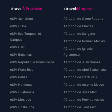
+travel
À Proximité
+travel
Aéroports
eSIM Jamaïque
Aéroport de Owen Roberts
eSIM Cuba
Aéroport de Charles
eSIM Îles Turques-et-
Aéroport de Sangster
Caïques
Aéroport de Norman Manley
eSIM Haïti
Aéroport de Ignacio
eSIM Bahamas
Agramonte
eSIM République Dominicaine
Aéroport de Juan Gomez
eSIM Porto Rico
Aéroport de Abel Santamaria
eSIM Belize
Aéroport de Frank Pais
eSIM Honduras
Aéroport de Antonio Maceo
eSIM Guatemala
Aéroport de José Martí
eSIM Mexique
Aéroport de Providenciales
eSIM Costa Rica
Aéroport de Toussaint