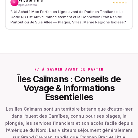
Priya Sharma
P
★★★★
☆
@priyasharma
"
J’ai Acheté Mon Forfait en Ligne avant de Partir en Thaïlande. Le
Code QR Est Arrivé Immédiatement et la Connexion Était Rapide
Partout où Je Suis Allée — Plages, Villes, Même Régions Isolées.
"
// À SAVOIR AVANT DE PARTIR
Îles Caïmans : Conseils de
Voyage & Informations
Essentielles
Les îles Caïmans sont un territoire britannique d’outre-mer
dans l’ouest des Caraïbes, connu pour ses plages, la
plongée, les services financiers et son accès facile depuis
l’Amérique du Nord. Les visiteurs séjournent généralement
sur Grand Cayman, tandis que Cayman Brac et Little