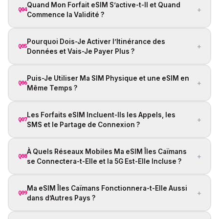
Quand Mon Forfait eSIM S’active-t-Il et Quand
+
Q04
Commence la Validité ?
Pourquoi Dois-Je Activer l’Itinérance des
+
Q05
Données et Vais-Je Payer Plus ?
Puis-Je Utiliser Ma SIM Physique et une eSIM en
+
Q06
Même Temps ?
Les Forfaits eSIM Incluent-Ils les Appels, les
+
Q07
SMS et le Partage de Connexion ?
À Quels Réseaux Mobiles Ma eSIM Îles Caïmans
+
Q08
se Connectera-t-Elle et la 5G Est-Elle Incluse ?
Ma eSIM Îles Caïmans Fonctionnera-t-Elle Aussi
+
Q09
dans d’Autres Pays ?