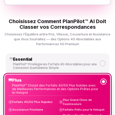
Choisissez Comment PlanPilot™ AI Doit
Classer vos Correspondances
Choisissez l’Équilibre entre Prix, Vitesse, Couverture et Assistance
que Vous Souhaitez — des Options 4G Abordables aux
Performances 5G Premium
Essential
PlanPilot™ Privilégie les Forfaits 4G Abordables pour une
Connexion Quotidienne Simple
Plus
PlanPilot™ Choisit des Forfaits 4G/5G Plus Solides avec
de Meilleures Performances et des Options Prêtes pour
le Hotspot
Plus Grand Choix de
Forfaits 4G/5G Plus Rapides
✓
✓
Fournisseurs
Assistance Prioritaire
Forfaits Prêts pour le Hotspot
✓
✓