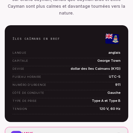
Cayman sont plus calmes et davantage tournées vers la
nature.
ÎLES CAÏMANS EN BREF
anglais
LANGUE
George Town
CAPITALE
dollar des îles Caïmans (KYD)
DEVISE
UTC-5
FUSEAU HORAIRE
911
NUMÉRO D’URGENCE
Gauche
CÔTÉ DE CONDUITE
Type A et Type B
TYPE DE PRISE
120 V, 60 Hz
TENSION