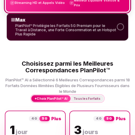
Meilleur Équilibre Vitesse &
Streaming HD et Appels Vidéo
✓
✓
Prix
Max
PlanPilot™ Privilégie les Forfaits 5G Premium pour le
Travail à Distance, une Forte Consommation et un Hotspot
Plus Rapide
Choisissez parmi les Meilleures
Correspondances PlanPilot™
PlanPilot™ AI a Sélectionné 6 Meilleures Correspondances parmi 18
Forfaits Données Illimitées Éligibles de Plusieurs Fournisseurs dans
le Monde
✦
Choix PlanPilot™ AI
Tous les Forfaits
Plus
Plus
4G
5G
4G
5G
1
3
jour
jours