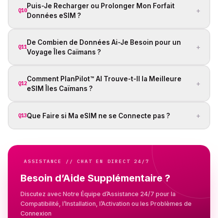
Puis-Je Recharger ou Prolonger Mon Forfait
+
Q10
Données eSIM ?
De Combien de Données Ai-Je Besoin pour un
+
Q11
Voyage Îles Caïmans ?
Comment PlanPilot™ AI Trouve-t-Il la Meilleure
+
Q12
eSIM Îles Caïmans ?
+
Que Faire si Ma eSIM ne se Connecte pas ?
Q13
ASSISTANCE // CHAT EN DIRECT 24/7
Besoin d’Aide Supplémentaire ?
Discutez avec Notre Équipe d’Assistance 24/7 pour la
Compatibilité, l’Installation, l’Activation ou les Problèmes de
Connexion