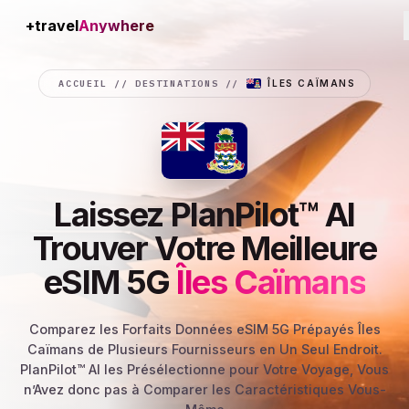
+travel
Data.shop
ACCUEIL
//
DESTINATIONS
//
ÎLES CAÏMANS
Laissez PlanPilot™ AI
Trouver Votre Meilleure
eSIM 5G
Îles Caïmans
Comparez les Forfaits Données eSIM 5G Prépayés Îles
Caïmans de Plusieurs Fournisseurs en Un Seul Endroit.
PlanPilot™ AI les Présélectionne pour Votre Voyage, Vous
n’Avez donc pas à Comparer les Caractéristiques Vous-