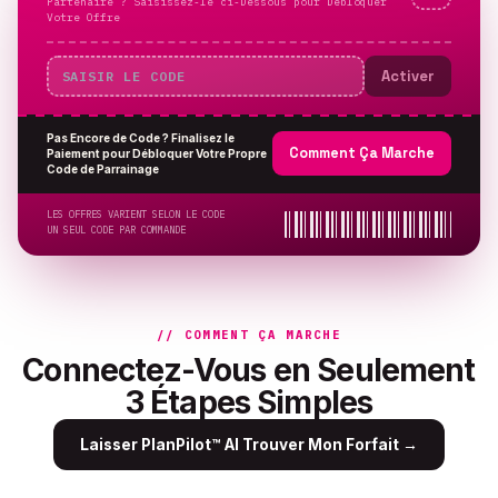
Partenaire ? Saisissez-le ci-Dessous pour Débloquer
Votre Offre
Activer
Pas Encore de Code ? Finalisez le
Comment Ça Marche
Paiement pour Débloquer Votre Propre
Code de Parrainage
LES OFFRES VARIENT SELON LE CODE
UN SEUL CODE PAR COMMANDE
// COMMENT ÇA MARCHE
Connectez-Vous en Seulement
3 Étapes Simples
Laisser PlanPilot™ AI Trouver Mon Forfait
→