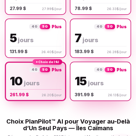
27.99 $
78.99 $
27.99$/jour
26.33$/jour
Plus
Plus
4G
5G
4G
5G
5
7
jours
jours
131.99 $
183.99 $
26.40$/jour
26.28$/jour
✦
Choix de l’AI
Plus
Plus
4G
5G
4G
5G
10
15
jours
jours
261.99 $
391.99 $
26.20$/jour
26.13$/jour
Choix PlanPilot™ AI pour Voyager au-Delà
d’Un Seul Pays — Îles Caïmans