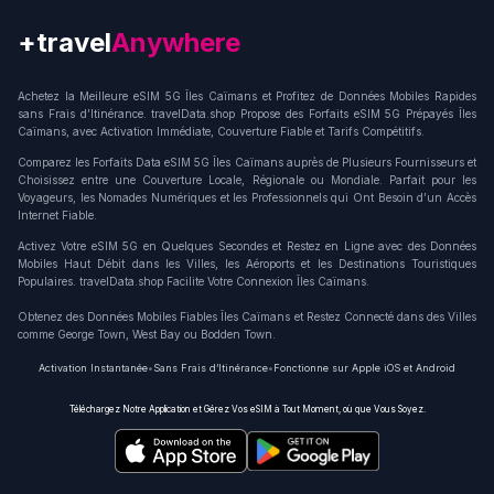
+travel
Data.shop
Achetez la Meilleure eSIM 5G Îles Caïmans et Profitez de Données Mobiles Rapides
sans Frais d’Itinérance. travelData.shop Propose des Forfaits eSIM 5G Prépayés Îles
Caïmans, avec Activation Immédiate, Couverture Fiable et Tarifs Compétitifs.
Comparez les Forfaits Data eSIM 5G Îles Caïmans auprès de Plusieurs Fournisseurs et
Choisissez entre une Couverture Locale, Régionale ou Mondiale. Parfait pour les
Voyageurs, les Nomades Numériques et les Professionnels qui Ont Besoin d’un Accès
Internet Fiable.
Activez Votre eSIM 5G en Quelques Secondes et Restez en Ligne avec des Données
Mobiles Haut Débit dans les Villes, les Aéroports et les Destinations Touristiques
Populaires. travelData.shop Facilite Votre Connexion Îles Caïmans.
Obtenez des Données Mobiles Fiables Îles Caïmans et Restez Connecté dans des Villes
comme George Town, West Bay ou Bodden Town.
Activation Instantanée
•
Sans Frais d’Itinérance
•
Fonctionne sur Apple iOS et Android
Téléchargez Notre Application et Gérez Vos eSIM à Tout Moment, où que Vous Soyez.