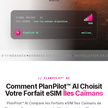
Même
SIGNAL RÉSEAU · 5G
ÎLES CAÏMANS
·
tous les réseaux disponibles
98%
✦
●
PlanPilot™ AI ·
meilleur rapport qualité-prix trouvé
_
NÉRANCE
✦
DONNÉES 5G ILLIMITÉES
✦
INSTALLATION EN UN GES
// PLANPILOT™ AI
Comment PlanPilot™ AI Choisit
Votre Forfait eSIM
Îles Caïmans
PlanPilot™ AI Compare les Forfaits eSIM Îles Caïmans de