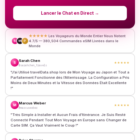
Lancer le Chat en Direct
→
★★★★★
Les Voyageurs du Monde Entier Nous Notent
4.7/5 — 380,504 Commandes eSIM Livrées dans le
S
M
P
Monde
Sarah Chen
S
★★★★★
@sarahchen_travels
"
J’ai Utilisé travelData.shop lors de Mon Voyage au Japon et Tout a
Parfaitement Fonctionné dès l’Atterrissage. La Configuration a Pris
Moins de Deux Minutes et la Vitesse des Données Était Excellente
!
"
Marcus Weber
M
★★★★★
@marcusweber
"
Très Simple à Installer et Aucun Frais d’Itinérance. Je Suis Resté
Connecté Pendant Tout Mon Voyage en Europe sans Changer de
Carte SIM. Ça Vaut Vraiment le Coup !
"