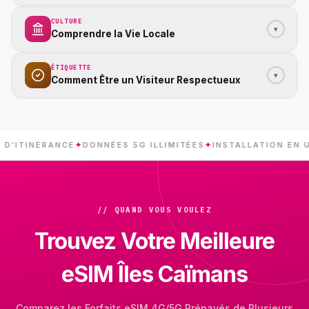
CULTURE
▾
Comprendre la Vie Locale
ÉTIQUETTE
▾
Comment Être un Visiteur Respectueux
NÉRANCE
✦
DONNÉES 5G ILLIMITÉES
✦
INSTALLATION EN UN GES
// QUAND VOUS VOULEZ
Trouvez Votre Meilleure
eSIM Îles Caïmans
Comparez les Forfaits eSIM 4G/5G Prépayés de Plusieurs