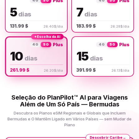
Plus
Plus
4G
5G
4G
5G
5
7
dias
dias
131.99 $
183.99 $
26.40$/dia
26.28$/dia
✦
Escolha da AI
Plus
Plus
4G
5G
4G
5G
10
15
dias
dias
261.99 $
391.99 $
26.20$/dia
26.13$/dia
Seleção do PlanPilot™ AI para Viagens
Além de Um Só País — Bermudas
Descubra os Planos eSIM Regionais e Globais que Incluem
Bermudas e O Mantêm Ligado em Vários Países — sem Mudar de
Plano
Descobrir Caribe
→