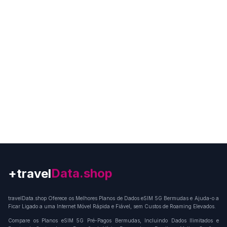
+travel
Connection
travelData.shop Oferece os Melhores Planos de Dados eSIM 5G Bermudas e Ajuda-o a
Ficar Ligado a uma Internet Móvel Rápida e Fiável, sem Custos de Roaming Elevados.
Compare os Planos eSIM 5G Pré-Pagos Bermudas, Incluindo Dados Ilimitados e