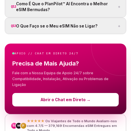
Como É Que o PlanPilot™ AI Encontra o Melhor
+
Q12
eSIM Bermudas?
+
O Que Faço se o Meu eSIM Não se Ligar?
Q13
APOIO // CHAT EM DIRETO 24/7
Precisa de Mais Ajuda?
Fale com a Nossa Equipa de Apoio 24/7 sobre
Compatibilidade, Instalação, Ativação ou Problemas de
Ligação
Abrir o Chat em Direto
→
★★★★★
Os Viajantes de Todo o Mundo Avaliam-nos
com 4.7/5 — 379,169 Encomendas eSIM Entregues em
S
M
P
Todo o Mundo