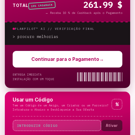
261.99 $
% CASHBACK
TOTAL
10
→
Receba 10 % de Cashback após o Pagamento
PLANPILOT™ AI //
VERIFICAÇÃO FINAL
> procuro melhorias
_
Continuar para o Pagamento
→
ENTREGA IMEDIATA
INSTALAÇÃO COM UM TOQUE
Usar um Código
%
Tem um Código de um Amigo, um Criador ou um Parceiro?
Introduza-o Abaixo e Desbloqueie a Sua Oferta
Ativar