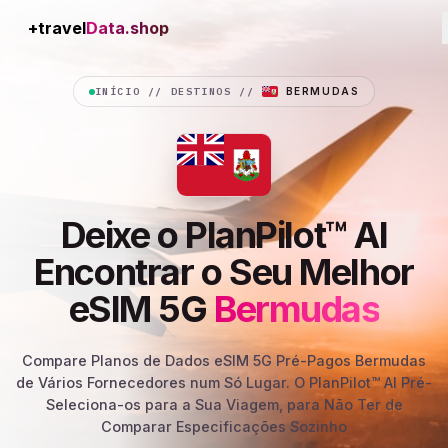
+travel
Connection
INÍCIO
//
DESTINOS
//
BERMUDAS
Deixe o PlanPilot™ AI
Encontrar o Seu Melhor
eSIM 5G
Bermudas
Compare Planos de Dados eSIM 5G Pré-Pagos Bermudas
de Vários Fornecedores num Só Lugar. O PlanPilot™ AI Pré-
Seleciona-os para a Sua Viagem, para Não Ter de
Comparar Especificações Sozinho