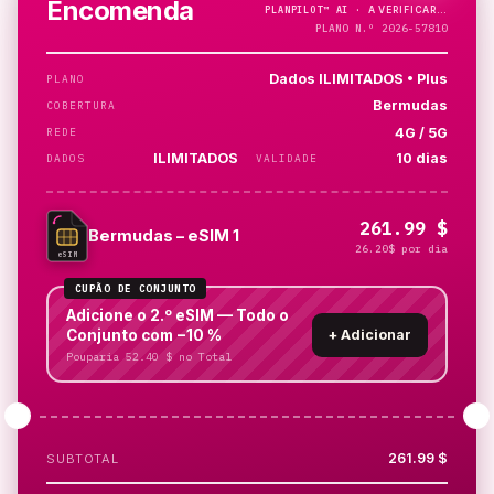
Encomenda
PLANPILOT™
AI ·
A VERIFICAR…
PLANO N.º 2026-57810
Dados ILIMITADOS • Plus
PLANO
Bermudas
COBERTURA
4G / 5G
REDE
ILIMITADOS
10 dias
DADOS
VALIDADE
261.99 $
Bermudas – eSIM 1
26.20$ por dia
eSIM
CUPÃO DE CONJUNTO
Adicione o 2.º eSIM — Todo o
Conjunto com −10 %
+
Adicionar
Pouparia 52.40 $ no Total
261.99 $
SUBTOTAL