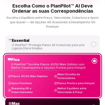
Escolha Como o PlanPilot™ AI Deve
Ordenar as suas Correspondências
Escolha o Equilíbrio entre Preço, Velocidade, Cobertura e Apoio
que Quiser — de Opções 4G Acessíveis a Desempenho 5G
Premium
Essential
O PlanPilot™ Privilegia Planos 4G Acessíveis para uma
Ligação Diária Simples
Plus
O PlanPilot™ Escolhe Planos 4G/5G Mais Sólidos com
Melhor Desempenho e Opções Prontas para Hotspot
Maior Escolha de
Planos 4G/5G Mais Rápidos
✓
✓
Fornecedores
Apoio Prioritário
Planos Prontos para Hotspot
✓
✓
Streaming HD e
Melhor Equilíbrio entre
✓
✓
Videochamadas
Velocidade & Preço
Max