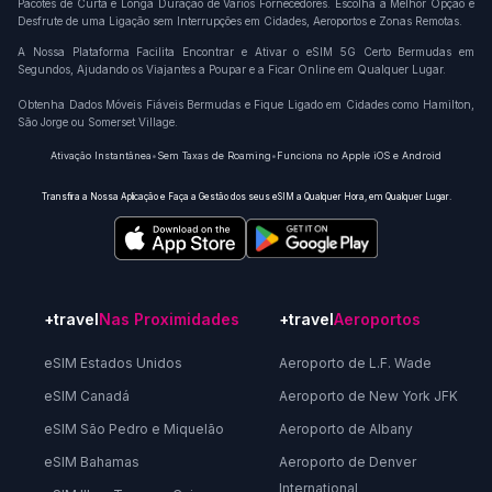
Pacotes de Curta e Longa Duração de Vários Fornecedores. Escolha a Melhor Opção e
Desfrute de uma Ligação sem Interrupções em Cidades, Aeroportos e Zonas Remotas.
A Nossa Plataforma Facilita Encontrar e Ativar o eSIM 5G Certo Bermudas em
Segundos, Ajudando os Viajantes a Poupar e a Ficar Online em Qualquer Lugar.
Obtenha Dados Móveis Fiáveis Bermudas e Fique Ligado em Cidades como Hamilton,
São Jorge ou Somerset Village.
Ativação Instantânea
•
Sem Taxas de Roaming
•
Funciona no Apple iOS e Android
Transfira a Nossa Aplicação e Faça a Gestão dos seus eSIM a Qualquer Hora, em Qualquer Lugar.
+travel
Nas Proximidades
+travel
Aeroportos
eSIM Estados Unidos
Aeroporto de L.F. Wade
eSIM Canadá
Aeroporto de New York JFK
eSIM São Pedro e Miquelão
Aeroporto de Albany
eSIM Bahamas
Aeroporto de Denver
International