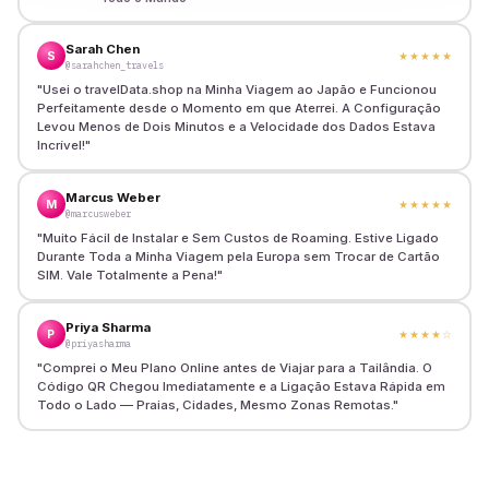
Sarah Chen
S
★★★★★
@sarahchen_travels
"
Usei o travelData.shop na Minha Viagem ao Japão e Funcionou
Perfeitamente desde o Momento em que Aterrei. A Configuração
Levou Menos de Dois Minutos e a Velocidade dos Dados Estava
Incrível!
"
Marcus Weber
M
★★★★★
@marcusweber
"
Muito Fácil de Instalar e Sem Custos de Roaming. Estive Ligado
Durante Toda a Minha Viagem pela Europa sem Trocar de Cartão
SIM. Vale Totalmente a Pena!
"
Priya Sharma
P
★★★★
☆
@priyasharma
"
Comprei o Meu Plano Online antes de Viajar para a Tailândia. O
Código QR Chegou Imediatamente e a Ligação Estava Rápida em
Todo o Lado — Praias, Cidades, Mesmo Zonas Remotas.
"