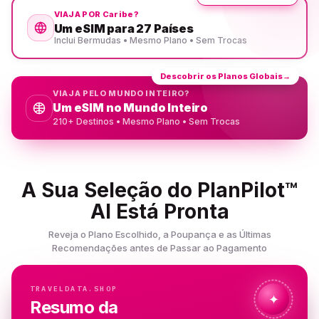
VIAJA POR Caribe?
Um eSIM para 27 Países
Inclui Bermudas • Mesmo Plano • Sem Trocas
Descobrir os Planos Globais
→
VIAJA PELO MUNDO INTEIRO?
Um eSIM no Mundo Inteiro
210+ Destinos • Mesmo Plano • Sem Trocas
A Sua Seleção do PlanPilot™
AI Está Pronta
Reveja o Plano Escolhido, a Poupança e as Últimas
Recomendações antes de Passar ao Pagamento
TRAVELDATA.SHOP
✦
Resumo da