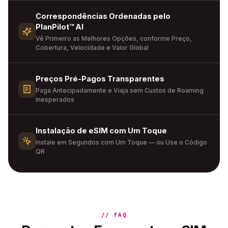
Correspondências Ordenadas pelo
PlanPilot™ AI
Vê Primeiro as Melhores Opções, conforme Preço,
Cobertura, Velocidade e Valor Global
Preços Pré-Pagos Transparentes
Paga Antecipadamente e Viaja sem Custos de Roaming
Inesperados
Instalação de eSIM com Um Toque
Instale em Segundos com Um Toque — ou Use o Código
QR
// FAQ