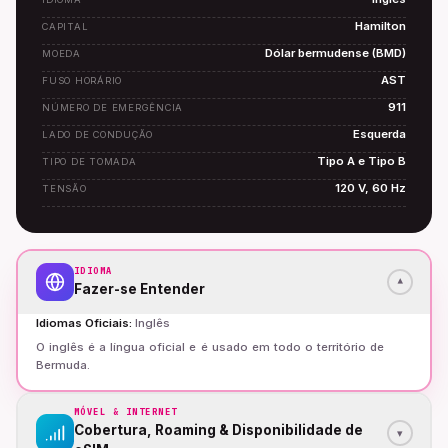
Hamilton
CAPITAL
Dólar bermudense (BMD)
MOEDA
AST
FUSO HORÁRIO
911
NÚMERO DE EMERGÊNCIA
Esquerda
LADO DE CONDUÇÃO
Tipo A e Tipo B
TIPO DE TOMADA
120 V, 60 Hz
TENSÃO
IDIOMA
▾
Fazer-se Entender
Idiomas Oficiais
:
Inglês
O inglês é a língua oficial e é usado em todo o território de
Bermuda.
MÓVEL & INTERNET
Cobertura, Roaming & Disponibilidade de
▾