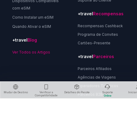
Suporte ao Cliente
Dispositivos Compatíveis
com eSIM
+travel
Recompensas
Como Instalar um eSIM
Recompensas Cashback
Quando Ativar o eSIM
Programa de Convites
+travel
Blog
Cartões-Presente
Ver Todos os Artigos
+travel
Parceiros
Parceiros Afiliados
Agências de Viagens
Operadores Turísticos
Mudar de Destino
Verificar a
Detalhes do Pacote
Suporte
Inicia
Parceiros B2B
Compatibilidade
Online
Sobre Nós
Política de Privacidade
Termos e Condições
Política de Reembolso
Excluir Conta
Fale Connosco