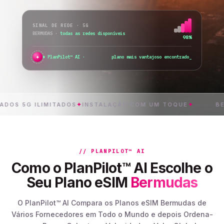
SINAL DE REDE · 5G
BERMUDAS
·
todas as redes disponíveis
98%
✦
●
PlanPilot™ AI ·
verifico a ativação imediata..
_
G ILIMITADOS
✦
INSTALAÇÃO COM UM TOQUE
✦
BERMUDA
// PLANPILOT™ AI
Como o PlanPilot™ AI Escolhe o
Seu Plano eSIM
Bermudas
O PlanPilot™ AI Compara os Planos eSIM Bermudas de
Vários Fornecedores em Todo o Mundo e depois Ordena-