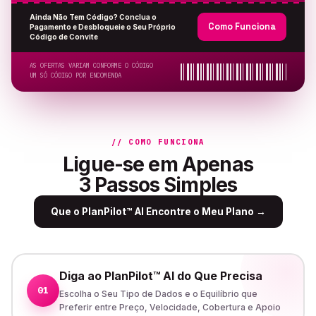
Ainda Não Tem Código? Conclua o
Como Funciona
Pagamento e Desbloqueie o Seu Próprio
Código de Convite
AS OFERTAS VARIAM CONFORME O CÓDIGO
UM SÓ CÓDIGO POR ENCOMENDA
// COMO FUNCIONA
Ligue-se em Apenas
3 Passos Simples
Que o PlanPilot™ AI Encontre o Meu Plano
→
Diga ao PlanPilot™ AI do Que Precisa
01
Escolha o Seu Tipo de Dados e o Equilíbrio que
Preferir entre Preço, Velocidade, Cobertura e Apoio