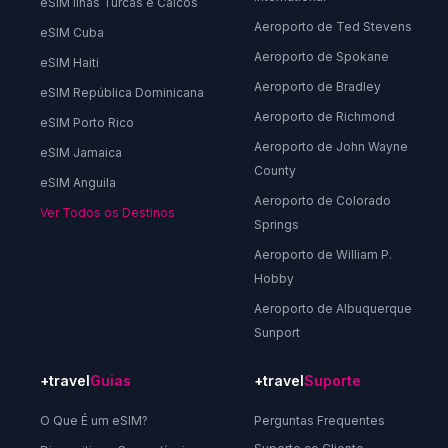
eSIM Ilhas Turcas e Caicos
Aeroporto de Ted Stevens
eSIM Cuba
Aeroporto de Spokane
eSIM Haiti
Aeroporto de Bradley
eSIM República Dominicana
Aeroporto de Richmond
eSIM Porto Rico
Aeroporto de John Wayne
eSIM Jamaica
County
eSIM Anguila
Aeroporto de Colorado
Ver Todos os Destinos
Springs
Aeroporto de William P.
Hobby
Aeroporto de Albuquerque
Sunport
+travel
Guias
+travel
Suporte
O Que É um eSIM?
Perguntas Frequentes