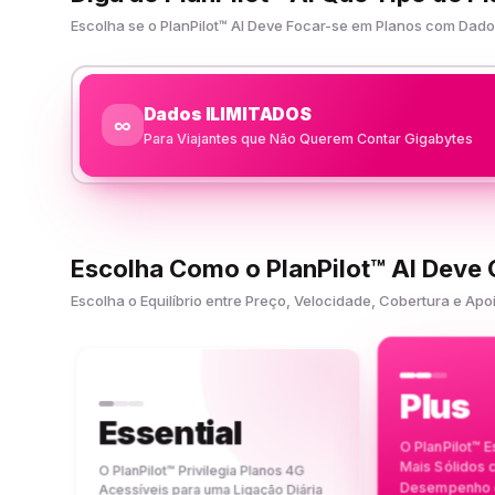
Escolha se o PlanPilot™ AI Deve Focar-se em Planos com Da
Dados ILIMITADOS
∞
Para Viajantes que Não Querem Contar Gigabytes
Escolha Como o PlanPilot™ AI Deve
Escolha o Equilíbrio entre Preço, Velocidade, Cobertura e 
Plus
Essential
O PlanPilot™ 
Mais Sólidos
O PlanPilot™ Privilegia Planos 4G
Desempenho e
Acessíveis para uma Ligação Diária