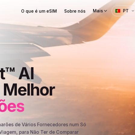
Mais
PT
O que é um eSIM
Sobre nós
t™ AI
u Melhor
ões
arões de Vários Fornecedores num Só
a Viagem, para Não Ter de Comparar