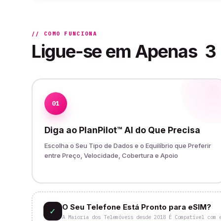
// COMO FUNCIONA
Ligue-se em Apenas
3
01
Diga ao PlanPilot™ AI do Que Precisa
Escolha o Seu Tipo de Dados e o Equilíbrio que Preferir
entre Preço, Velocidade, Cobertura e Apoio
O Seu Telefone Está Pronto para eSIM?
✓
A Maioria dos Telemóveis desde 2018 É Compatível com 