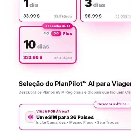
1
3
dia
dias
33.99 $
98.99 $
33.99$/dia
33.00$/d
✦
Escolha da AI
Plus
4G
5G
10
dias
323.99 $
32.40$/dia
Seleção do PlanPilot™ AI para Via
Descubra os Planos eSIM Regionais e Globais que Incluem C
Descobrir África
→
VIAJA POR África?
Um eSIM para 36 Países
Inclui Camarões • Mesmo Plano • Sem Trocas