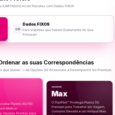
dos ILIMITADOS ou em Pacotes com Dados FIXOS
Dados FIXOS
GB
Para Viajantes que Sabem Exatamente do Que
Precisam
 Ordenar as suas Correspondências
Apoio que Quiser — de Opções 4G Acessíveis a Desempenho 5G Premium
Max
O PlanPilot™ Privilegia Planos 5G
Escolhe Planos 4G/5G
Premium para Trabalhar em Viagem,
 com Melhor
Consumo Elevado e um Hotspot Mais
 Opções Prontas para