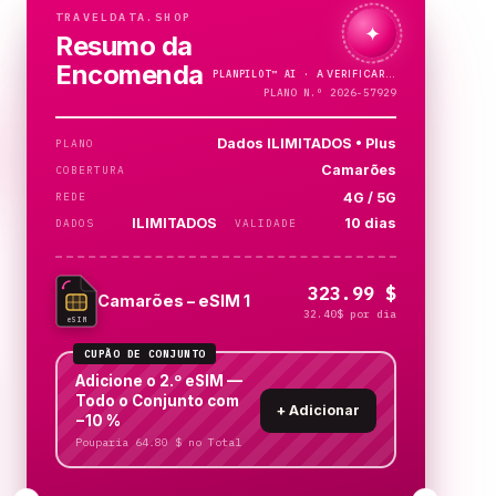
TRAVELDATA.SHOP
✦
Resumo da
Encomenda
PLANPILOT™
AI ·
PLANO N.º 2026-57929
Dados ILIMITADOS • Plus
PLANO
Camarões
COBERTURA
4G / 5G
REDE
ILIMITADOS
10 dias
DADOS
VALIDADE
323.99 $
Camarões – eSIM 1
32.40$ por dia
eSIM
CUPÃO DE CONJUNTO
Adicione o 2.º eSIM —
Todo o Conjunto com
+
Adicionar
−10 %
Pouparia 64.80 $ no Total