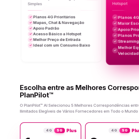
Hotspot
Simples
Planos 4G Prioritários
Planos 4G
✓
✓
Mapas, Chat & Navegação
Maior Esc
✓
✓
Apoio Padrão
✓
Apoio Prio
✓
Acesso Básico a Hotspot
✓
Planos Pr
✓
Melhor Preço de Entrada
✓
Streamin
✓
Ideal com um Consumo Baixo
✓
Melhor Equ
✓
Velocidad
Escolha entre as Melhores Corresp
PlanPilot™
O PlanPilot™ AI Selecionou 5 Melhores Correspondências entr
Ilimitados Elegíveis de Vários Fornecedores em Todo o Mundo
Plus
Pl
4G
5G
4G
5G