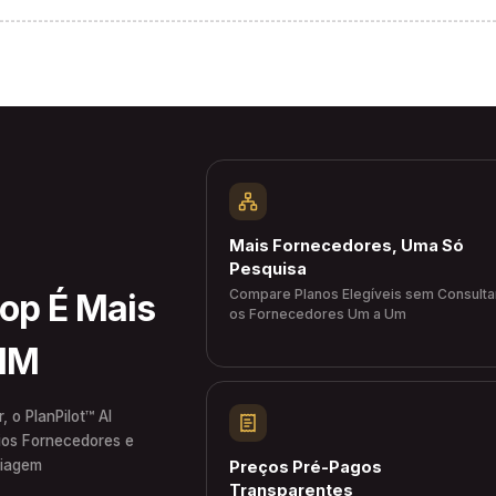
Mais Fornecedores, Uma Só
Pesquisa
Compare Planos Elegíveis sem Consulta
hop É Mais
os Fornecedores Um a Um
SIM
 o PlanPilot™ AI
ios Fornecedores e
Viagem
Preços Pré-Pagos
Transparentes