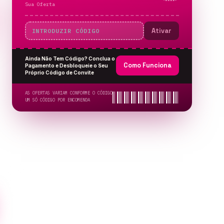
Sua Oferta
Ativar
Ainda Não Tem Código? Conclua o
Como Funciona
Pagamento e Desbloqueie o Seu
Próprio Código de Convite
AS OFERTAS VARIAM CONFORME O CÓDIGO
UM SÓ CÓDIGO POR ENCOMENDA