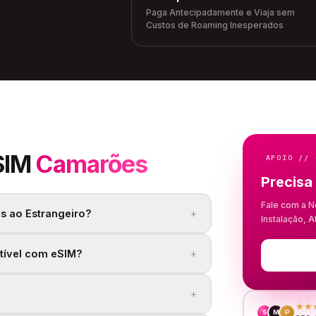
Paga Antecipadamente e Viaja sem
Custos de Roaming Inesperados
SIM
Camarões
APOIO // 
Precisa
Fale com a N
+
s ao Estrangeiro?
Instalação, 
+
tível com eSIM?
+
★★
S
M
P