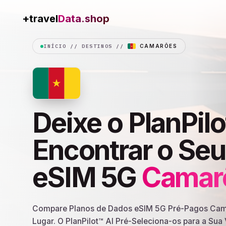
Data.shop
+travel
INÍCIO
//
DESTINOS
//
CAMARÕES
Deixe o PlanPilo
Encontrar o Se
eSIM 5G
Camar
Compare Planos de Dados eSIM 5G Pré-Pagos Cam
Lugar. O PlanPilot™ AI Pré-Seleciona-os para a Su