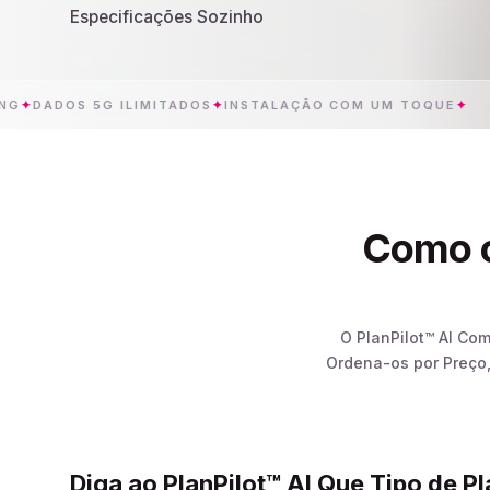
Especificações Sozinho
DOS 5G ILIMITADOS
✦
INSTALAÇÃO COM UM TOQUE
✦
CA
Como o
O PlanPilot™ AI Co
Ordena-os por Preço,
Diga ao PlanPilot™ AI Que Tipo de P