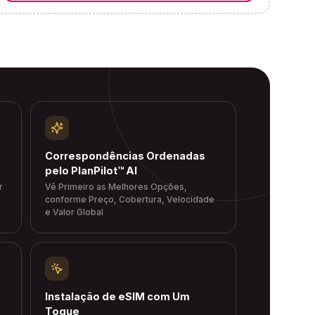
Correspondências Ordenadas
pelo PlanPilot™ AI
r
Vê Primeiro as Melhores Opções,
conforme Preço, Cobertura, Velocidade
e Valor Global
Instalação de eSIM com Um
Toque