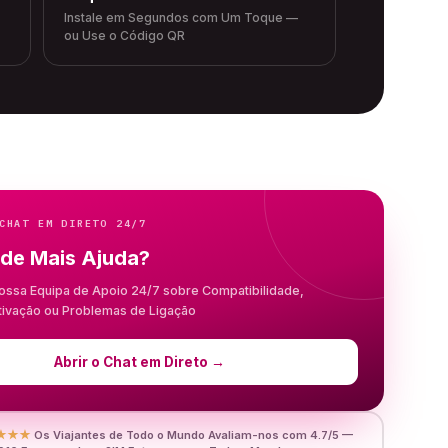
Instale em Segundos com Um Toque —
ou Use o Código QR
CHAT EM DIRETO 24/7
 de Mais Ajuda?
ossa Equipa de Apoio 24/7 sobre Compatibilidade,
Ativação ou Problemas de Ligação
Abrir o Chat em Direto
→
★★★
Os Viajantes de Todo o Mundo Avaliam-nos com 4.7/5 —