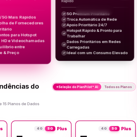
Rápido
5G Premium Prioritário
✓
/5G Mais Rápidos
Troca Automática de Rede
✓
olha de Fornecedores
Apoio Prioritário 24/7
✓
ritário
Hotspot Rápido & Pronto para
✓
ontos para Hotspot
Trabalhar
g HD e Videochamadas
Dados Prioritários em Redes
✓
ilíbrio entre
Carregadas
e & Preço
Ideal com um Consumo Elevado
✓
ondências do
✦
Seleção do PlanPilot™ AI
Todos os Planos
e 15 Planos de Dados
us
Plus
Plus
4G
5G
4G
5G