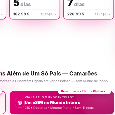
5
7
dias
dias
162.99 $
226.99 $
ia
32.60$/dia
32.43$/dia
gens Além de Um Só País — Camarões
amarões e O Mantêm Ligado em Vários Países — sem Mudar de Plano
Descobrir os Planos Globais
→
VIAJA PELO MUNDO INTEIRO?
Um eSIM no Mundo Inteiro
210+ Destinos • Mesmo Plano • Sem Trocas