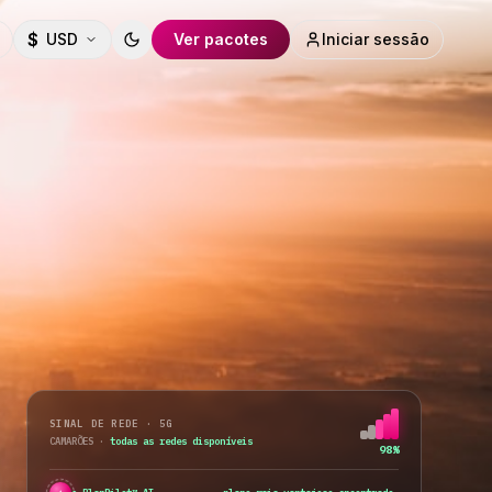
$
USD
Ver pacotes
Iniciar sessão
Toggle theme
SINAL DE REDE · 5G
CAMARÕES
·
todas as redes disponíveis
98%