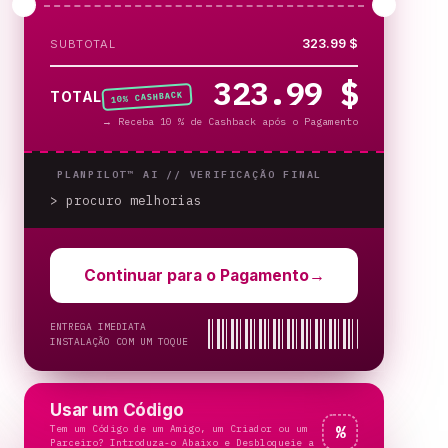
323.99 $
SUBTOTAL
323.99 $
% CASHBACK
TOTAL
10
→
Receba 10 % de Cashback após o Pagamento
PLANPILOT™ AI //
VERIFICAÇÃO FINAL
> procuro melhorias
Continuar para o Pagamento
→
ENTREGA IMEDIATA
INSTALAÇÃO COM UM TOQUE
Usar um Código
Tem um Código de um Amigo, um Criador ou um
%
Parceiro? Introduza-o Abaixo e Desbloqueie a