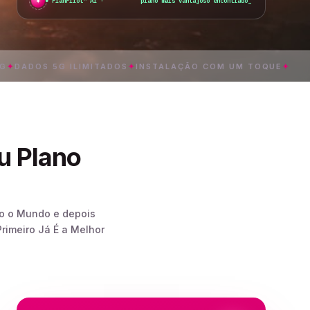
✦
PlanPilot™ AI ·
plano mais vantajoso encontrado
_
OS 5G ILIMITADOS
✦
INSTALAÇÃO COM UM TOQUE
✦
CAM
u Plano
do o Mundo e depois
rimeiro Já É a Melhor