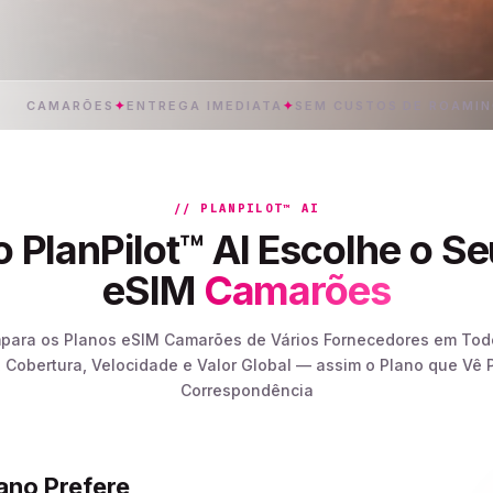
MARÕES
✦
ENTREGA IMEDIATA
✦
SEM CUSTOS DE ROAMING
✦
DAD
// PLANPILOT™ AI
 PlanPilot™ AI Escolhe o Se
eSIM
Camarões
mpara os Planos eSIM Camarões de Vários Fornecedores em To
 Cobertura, Velocidade e Valor Global — assim o Plano que Vê P
Correspondência
lano Prefere