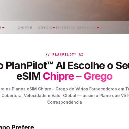
CHIPRE – GREGO
✦
ENTREGA IMEDIATA
✦
SEM CUSTOS DE ROA
// PLANPILOT™ AI
 PlanPilot™ AI Escolhe o Se
eSIM
Chipre – Grego
ara os Planos eSIM Chipre – Grego de Vários Fornecedores em 
 Cobertura, Velocidade e Valor Global — assim o Plano que Vê P
Correspondência
lano Prefere