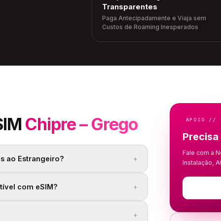
Transparentes
Paga Antecipadamente e Viaja sem
Custos de Roaming Inesperados
SIM
Chipre – Grego
APOIO // 
Precisa
Fale com a N
+
s ao Estrangeiro?
Instalação, 
+
tível com eSIM?
+