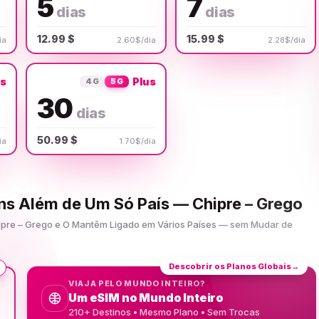
5
7
dias
dias
12.99 $
15.99 $
ia
2.60$/dia
2.28$/dia
us
Plus
4G
5G
30
dias
50.99 $
ia
1.70$/dia
ens Além de Um Só País — Chipre – Grego
hipre – Grego e O Mantêm Ligado em Vários Países — sem Mudar de
Descobrir os Planos Globais
→
VIAJA PELO MUNDO INTEIRO?
Um eSIM no Mundo Inteiro
210+ Destinos • Mesmo Plano • Sem Trocas