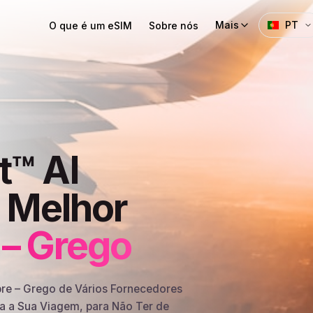
Mais
PT
O que é um eSIM
Sobre nós
t™ AI
u Melhor
 – Grego
e – Grego de Vários Fornecedores
ra a Sua Viagem, para Não Ter de