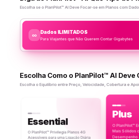
Escolha se o PlanPilot™ AI Deve Focar-se em Planos com Da
Dados ILIMITADOS
∞
Para Viajantes que Não Querem Contar Gigabytes
Escolha Como o PlanPilot™ AI Deve
Escolha o Equilíbrio entre Preço, Velocidade, Cobertura e 
Plus
Essential
O PlanPilot™ 
Mais Sólidos
O PlanPilot™ Privilegia Planos 4G
Desempenho e
Acessíveis para uma Ligação Diária