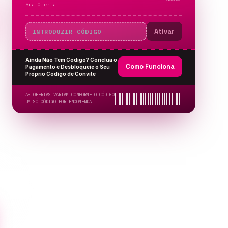
Sua Oferta
Ativar
Ainda Não Tem Código? Conclua o
Como Funciona
Pagamento e Desbloqueie o Seu
Próprio Código de Convite
AS OFERTAS VARIAM CONFORME O CÓDIGO
UM SÓ CÓDIGO POR ENCOMENDA