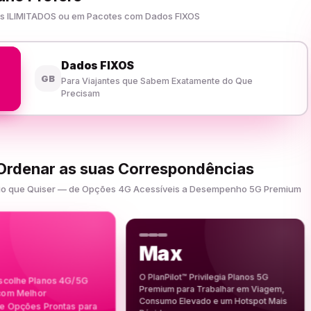
dos ILIMITADOS ou em Pacotes com Dados FIXOS
Dados FIXOS
GB
Para Viajantes que Sabem Exatamente do Que
Precisam
 Ordenar as suas Correspondências
Apoio que Quiser — de Opções 4G Acessíveis a Desempenho 5G Premium
Max
O PlanPilot™ Privilegia Planos 5G
Escolhe Planos 4G/5G
Premium para Trabalhar em Viagem,
 com Melhor
Consumo Elevado e um Hotspot Mais
 Opções Prontas para