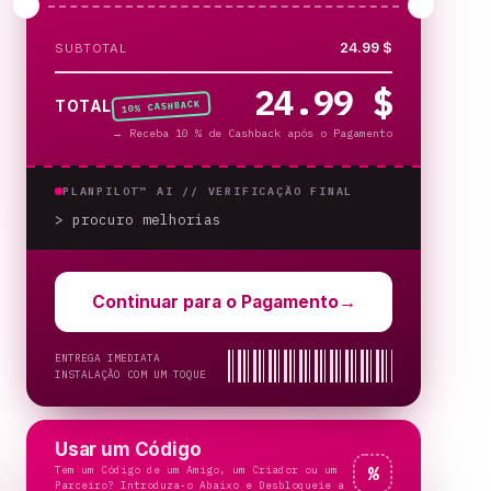
24.99 $
SUBTOTAL
24.99 $
% CASHBACK
TOTAL
10
→
Receba 10 % de Cashback após o Pagamento
PLANPILOT™ AI //
VERIFICAÇÃO FINAL
> procuro melhorias
Continuar para o Pagamento
→
ENTREGA IMEDIATA
INSTALAÇÃO COM UM TOQUE
Usar um Código
Tem um Código de um Amigo, um Criador ou um
%
Parceiro? Introduza-o Abaixo e Desbloqueie a