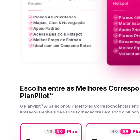
Hotspot
Simples
Planos 4G Prioritários
Planos 4G
✓
✓
Mapas, Chat & Navegação
Maior Esc
✓
✓
Apoio Padrão
✓
Apoio Prio
✓
Acesso Básico a Hotspot
✓
Planos Pr
✓
Melhor Preço de Entrada
✓
Streamin
✓
Ideal com um Consumo Baixo
✓
Melhor Equ
✓
Velocidad
Escolha entre as Melhores Corresp
PlanPilot™
O PlanPilot™ AI Selecionou 7 Melhores Correspondências ent
Ilimitados Elegíveis de Vários Fornecedores em Todo o Mundo
Plus
Pl
4G
5G
4G
5G