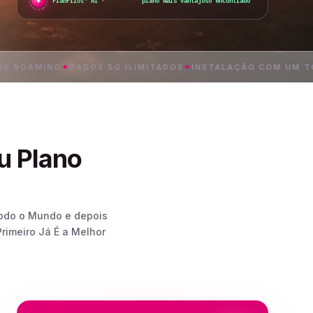
✦
●
PlanPilot™ AI ·
plano mais vantajoso encontrado
MING
✦
DADOS 5G ILIMITADOS
✦
INSTALAÇÃO COM UM TOQUE
✦
u Plano
Todo o Mundo e depois
rimeiro Já É a Melhor