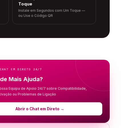
Toque
Instale em Segundos com Um Toque —
ou Use o Código QR
CHAT EM DIRETO 24/7
 de Mais Ajuda?
ossa Equipa de Apoio 24/7 sobre Compatibilidade,
Ativação ou Problemas de Ligação
Abrir o Chat em Direto
→