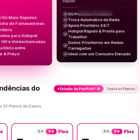
Rápido
5G Premium Prioritário
✓
/5G Mais Rápidos
Troca Automática de Rede
✓
olha de Fornecedores
Apoio Prioritário 24/7
✓
ritário
Hotspot Rápido & Pronto para
✓
ontos para Hotspot
Trabalhar
g HD e Videochamadas
Dados Prioritários em Redes
✓
ilíbrio entre
Carregadas
e & Preço
Ideal com um Consumo Elevado
✓
ondências do
✦
Seleção do PlanPilot™ AI
Todos os Planos
re 25 Planos de Dados
us
Plus
Plus
4G
5G
4G
5G