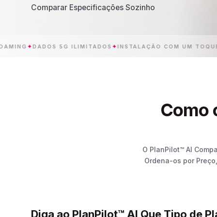
Comparar Especificações Sozinho
G
✦
DADOS 5G ILIMITADOS
✦
INSTALAÇÃO COM UM TOQUE
✦
Como o
O PlanPilot™ AI Comp
Ordena-os por Preço,
Diga ao PlanPilot™ AI Que Tipo de P