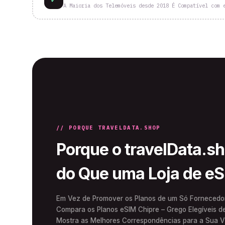
A Maioria dos Telemóveis desde 2018 É Compatível com 
// PORQUE TRAVELDATA.SHOP
Porque o travelData.s
do Que uma Loja de e
Em Vez de Promover os Planos de um Só Fornecedor,
Compara os Planos eSIM Chipre – Grego Elegíveis d
Mostra as Melhores Correspondências para a Sua 