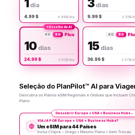
1
3
dia
dias
4.99 $
9.99 $
4.99$/dia
3.33$/d
✦
Escolha da AI
Plus
Pl
4G
5G
4G
5G
10
15
dias
dias
24.99 $
36.99 $
2.50$/dia
2.47$/d
Seleção do PlanPilot™ AI para Viag
Descubra os Planos eSIM Regionais e Globais que Incluem C
Plano
Descobrir Europe + USA + Business Hubs
→
VIAJA POR Europe + USA + Business Hubs?
Um eSIM para 44 Países
Inclui Chipre – Grego • Mesmo Plano • Sem Trocas