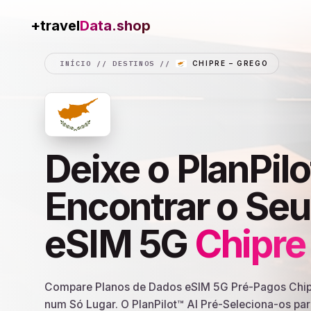
+travel
Connection
INÍCIO
//
DESTINOS
//
CHIPRE – GREGO
Deixe o PlanPilo
Encontrar o Se
eSIM 5G
Chipre
Compare Planos de Dados eSIM 5G Pré-Pagos Chipr
num Só Lugar. O PlanPilot™ AI Pré-Seleciona-os pa