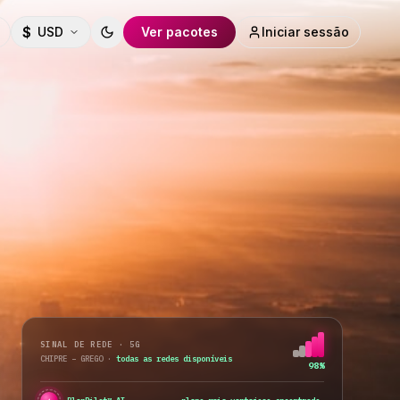
$
USD
Ver pacotes
Iniciar sessão
Toggle theme
SINAL DE REDE · 5G
CHIPRE – GREGO
·
todas as redes disponíveis
98%