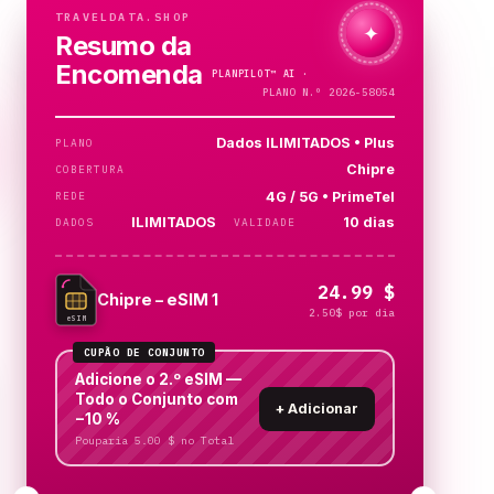
TRAVELDATA.SHOP
✦
Resumo da
Encomenda
PLANPILOT™
AI ·
A VERIFICAR…
PLANO N.º 2026-58054
Dados ILIMITADOS • Plus
PLANO
Chipre
COBERTURA
4G / 5G • PrimeTel
REDE
ILIMITADOS
10 dias
DADOS
VALIDADE
24.99 $
Chipre – eSIM 1
2.50$ por dia
eSIM
CUPÃO DE CONJUNTO
Adicione o 2.º eSIM —
Todo o Conjunto com
+
Adicionar
−10 %
Pouparia 5.00 $ no Total