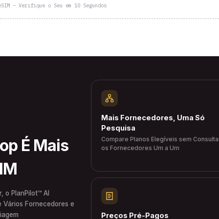
eSIM – Verifique o Seu em 10 Segundos
Mais Fornecedores, Uma Só
Pesquisa
Compare Planos Elegíveis sem Consulta
hop É Mais
os Fornecedores Um a Um
SIM
 o PlanPilot™ AI
e Vários Fornecedores e
Viagem
Preços Pré-Pagos