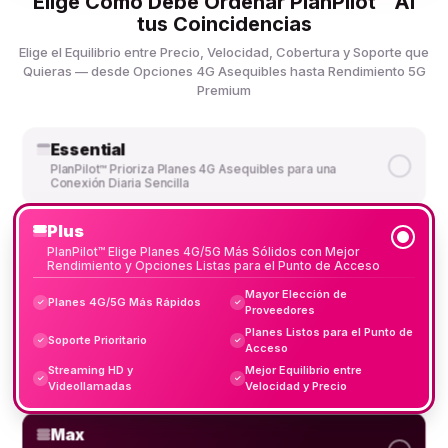
Elige Cómo Debe Ordenar PlanPilot™ AI
tus Coincidencias
Elige el Equilibrio entre Precio, Velocidad, Cobertura y Soporte que
Quieras — desde Opciones 4G Asequibles hasta Rendimiento 5G
Premium
Essential
PlanPilot™ Prioriza Planes 4G Asequibles para una
Conexión Diaria Sencilla
Plus
PlanPilot™ Elige Planes 4G/5G Más Sólidos con Mejor
Rendimiento y Opciones Listas para el Punto de Acceso
Mayor Elección de
Planes 4G/5G Más Rápidos
✓
✓
Proveedores
Planes Listos para el Punto de
Soporte Prioritario
✓
✓
Acceso
Streaming HD y
Mejor Equilibrio entre
✓
✓
Videollamadas
Velocidad y Precio
Max