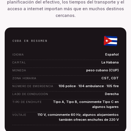
planificación del efectivo, los tiempos del transporte y el
acceso a internet importan más que en muchos destinos
cercanos.
CUBA EN RESUMEN
Español
IDIOMA
La Habana
CAPITAL
peso cubano (CUP)
MONEDA
CST, CDT
ZONA HORARIA
106 police · 104 ambulance · 105 fire
NÚMERO DE EMERGENCIA
Derecha
LADO DE CONDUCCIÓN
Tipo A, Tipo B, comúnmente Tipo C en
TIPO DE ENCHUFE
algunos lugares
110 V, comúnmente 60 Hz; algunos alojamientos
VOLTAJE
también ofrecen enchufes de 220 V