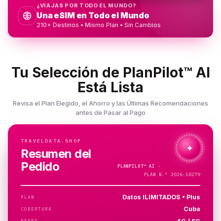
¿VIAJAS POR TODO EL MUNDO?
Una eSIM en Todo el Mundo
210+ Destinos • Mismo Plan • Sin Cambios
Tu Selección de PlanPilot™ AI
Está Lista
Revisa el Plan Elegido, el Ahorro y las Últimas Recomendaciones
antes de Pasar al Pago
TRAVELDATA.SHOP
✦
Resumen del
Pedido
PLANPILOT™
AI ·
COMPRUEBO…
PLAN N.º 2026-58279
Datos ILIMITADOS • Plus
PLAN
Cuba
COBERTURA
REDES