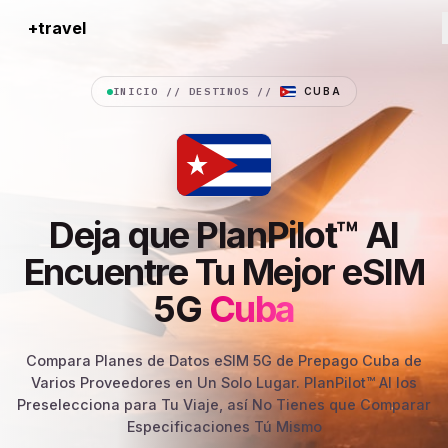
+travel
Connection
INICIO
//
DESTINOS
//
CUBA
Deja que PlanPilot™ AI
Encuentre Tu Mejor eSIM
5G
Cuba
Compara Planes de Datos eSIM 5G de Prepago Cuba de
Varios Proveedores en Un Solo Lugar. PlanPilot™ AI los
Preselecciona para Tu Viaje, así No Tienes que Comparar
Especificaciones Tú Mismo