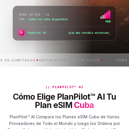
SEÑAL DE RED · 5G
CUBA
·
cambio de red...
76%
✦
●
PlanPilot™ AI ·
compruebo la activación inmediata...
_
ILIMITADOS
✦
INSTALACIÓN CON UN TOQUE
✦
CUBA
✦
ENTR
// PLANPILOT™ AI
Cómo Elige PlanPilot™ AI Tu
Plan eSIM
Cuba
PlanPilot™ AI Compara los Planes eSIM Cuba de Varios
Proveedores de Todo el Mundo y luego los Ordena por