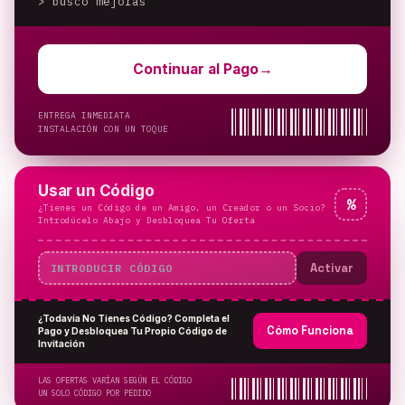
> busco mejoras
_
Continuar al Pago
→
ENTREGA INMEDIATA
INSTALACIÓN CON UN TOQUE
Usar un Código
%
¿Tienes un Código de un Amigo, un Creador o un Socio?
Introdúcelo Abajo y Desbloquea Tu Oferta
Activar
¿Todavía No Tienes Código? Completa el
Cómo Funciona
Pago y Desbloquea Tu Propio Código de
Invitación
LAS OFERTAS VARÍAN SEGÚN EL CÓDIGO
UN SOLO CÓDIGO POR PEDIDO