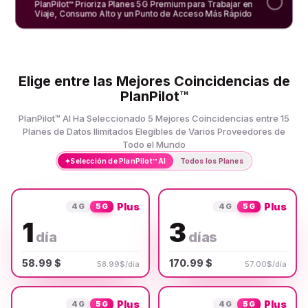
PlanPilot™ Prioriza Planes 5G Premium para Trabajar en
Viaje, Consumo Alto y un Punto de Acceso Más Rápido
Elige entre las Mejores Coincidencias de
PlanPilot™
PlanPilot™ AI Ha Seleccionado 5 Mejores Coincidencias entre 15
Planes de Datos Ilimitados Elegibles de Varios Proveedores de
Todo el Mundo
✦
Selección de PlanPilot™ AI
Todos los Planes
Plus
Plus
4G
5G
4G
5G
1
3
día
días
58.99 $
170.99 $
58.99$/día
57.00$/día
Plus
Plus
4G
5G
4G
5G