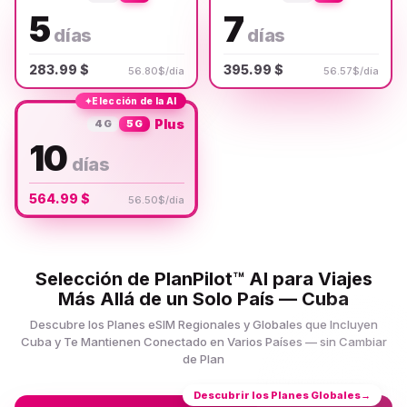
5
7
días
días
283.99 $
395.99 $
56.80$/día
56.57$/día
✦
Elección de la AI
Plus
4G
5G
10
días
564.99 $
56.50$/día
Selección de PlanPilot™ AI para Viajes
Más Allá de un Solo País — Cuba
Descubre los Planes eSIM Regionales y Globales que Incluyen
Cuba y Te Mantienen Conectado en Varios Países — sin Cambiar
de Plan
Descubrir los Planes Globales
→