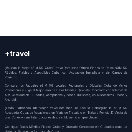
+travel
Connection
¿Buscas la Mejor eSIM 5G Cuba? travelData.shop Ofrece Planes de Datos eSIM 5G
Rápidos, Fiables y Asequibles Cuba, con Activación Inmediata y sin Cargos de
Roaming.
Compara los Paquetes eSIM 5G Locales, Regionales y Globales Cuba de Varios
Proveedores y Elige el Mejor Plan de Datos Móviles. Quédate Conectado con Internet de
Alta Velocidad en Ciudades, Aeropuertos y Zonas Turísticas, en Dispositivos iPhone y
Android.
¿Estás Planeando un Viaje? travelData.shop Te Facilita Conseguir la eSIM 5G
Adecuada Cuba, de Vacaciones, en Viaje de Trabajo o en Trabajo Remoto. Disfruta de
una Conexión sin Interrupciones desde el Momento en que Llegas.
Consigue Datos Móviles Fiables Cuba y Quédate Conectado en Ciudades como La
Habana, Varadero o Santiago de Cuba.