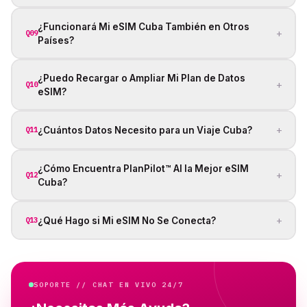
¿Funcionará Mi eSIM Cuba También en Otros
+
Q09
Países?
¿Puedo Recargar o Ampliar Mi Plan de Datos
+
Q10
eSIM?
+
¿Cuántos Datos Necesito para un Viaje Cuba?
Q11
¿Cómo Encuentra PlanPilot™ AI la Mejor eSIM
+
Q12
Cuba?
+
¿Qué Hago si Mi eSIM No Se Conecta?
Q13
SOPORTE // CHAT EN VIVO 24/7