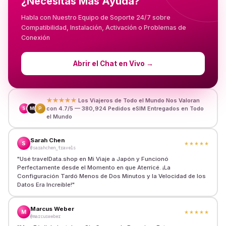
¿Necesitas Más Ayuda?
Habla con Nuestro Equipo de Soporte 24/7 sobre
Compatibilidad, Instalación, Activación o Problemas de
Conexión
Abrir el Chat en Vivo
→
★★★★★
Los Viajeros de Todo el Mundo Nos Valoran
con 4.7/5 — 380,924 Pedidos eSIM Entregados en Todo
S
M
P
el Mundo
Sarah Chen
S
★★★★★
@sarahchen_travels
"
Usé travelData.shop en Mi Viaje a Japón y Funcionó
Perfectamente desde el Momento en que Aterricé. ¡La
Configuración Tardó Menos de Dos Minutos y la Velocidad de los
Datos Era Increíble!
"
Marcus Weber
M
★★★★★
@marcusweber