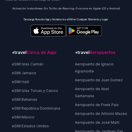
Activación Instantánea
•
Sin Tarifas de Roaming
•
Funciona en Apple iOS y Android
Descarga Nuestra App y Gestiona tus eSIM en Cualquier Momento y Lugar.
+travel
Cerca de Aquí
+travel
Aeropuertos
eSIM Islas Caimán
Aeropuerto de Ignacio
Agramonte
eSIM Jamaica
Aeropuerto de Juan Gomez
eSIM Haití
Aeropuerto de Abel
eSIM Islas Turcas y Caicos
Santamaria
eSIM Bahamas
Aeropuerto de Frank Pais
eSIM República Dominicana
Aeropuerto de Antonio Maceo
eSIM México
Aeropuerto de José Martí
eSIM Estados Unidos
Aeropuerto de Jardines Del