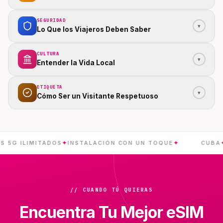
SEGURIDAD
▾
Lo Que los Viajeros Deben Saber
CULTURA
▾
Entender la Vida Local
ETIQUETA
▾
Cómo Ser un Visitante Respetuoso
ILIMITADOS
✦
INSTALACIÓN CON UN TOQUE
✦
CUBA
✦
ENTR
// CUANDO TÚ QUIERAS
Encuentra Tu Mejor eSIM