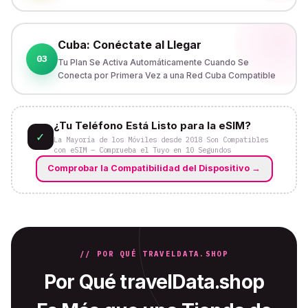
Cuba: Conéctate al Llegar
03
Tu Plan Se Activa Automáticamente Cuando Se
Conecta por Primera Vez a una Red Cuba Compatible
¿Tu Teléfono Está Listo para la eSIM?
✓
La Mayoría de los Móviles desde 2018 Son Compatibles
con eSIM – Comprueba el Tuyo en 10 Segundos
Comprobar la Compatibilidad del Dispositivo
→
// POR QUÉ TRAVELDATA.SHOP
Por Qué travelData.shop