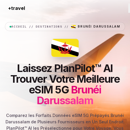
+travel
Connection
ACCUEIL
//
DESTINATIONS
//
BRUNÉI DARUSSALAM
Laissez PlanPilot™ AI
Trouver Votre Meilleure
eSIM 5G
Brunéi
Darussalam
Comparez les Forfaits Données eSIM 5G Prépayés Brunéi
Darussalam de Plusieurs Fournisseurs en Un Seul Endroit.
PlanPilot™ AI les Présélectionne pour Votre Voyage, Vous