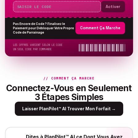
Activer
Pas Encore de Code ? Finalisez le
Comment Ça Marche
Paiement pour Débloquer Votre Propre
Code de Parrainage
LES OFFRES VARIENT SELON LE CODE
UN SEUL CODE PAR COMMANDE
// COMMENT ÇA MARCHE
Connectez-Vous en Seulement
3 Étapes Simples
Laisser PlanPilot™ AI Trouver Mon Forfait
→
Dites à PlanPilot™ AI ce Dont Vous Avez