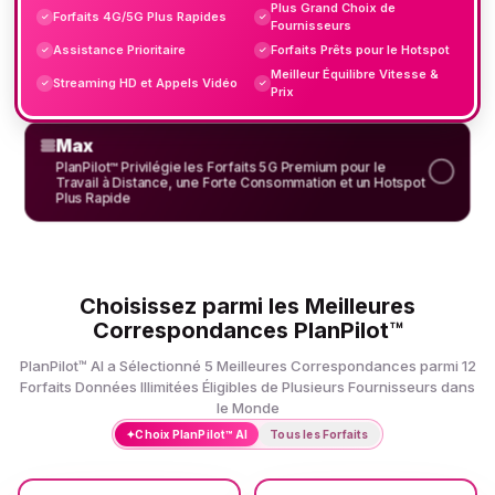
Plus Grand Choix de
Forfaits 4G/5G Plus Rapides
✓
✓
Fournisseurs
Assistance Prioritaire
Forfaits Prêts pour le Hotspot
✓
✓
Meilleur Équilibre Vitesse &
Streaming HD et Appels Vidéo
✓
✓
Prix
Max
PlanPilot™ Privilégie les Forfaits 5G Premium pour le
Travail à Distance, une Forte Consommation et un Hotspot
Plus Rapide
Choisissez parmi les Meilleures
Correspondances PlanPilot™
PlanPilot™ AI a Sélectionné 5 Meilleures Correspondances parmi 12
Forfaits Données Illimitées Éligibles de Plusieurs Fournisseurs dans
le Monde
✦
Choix PlanPilot™ AI
Tous les Forfaits