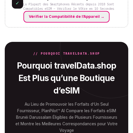
✓
La Plupart des Smartphones Récents depuis 2018 Sont
Compatibles eSIM – Vérifiez le Vôtre en 10 Secondes
Vérifier la Compatibilité de l’Appareil
→
// POURQUOI TRAVELDATA.SHOP
Pourquoi travelData.shop
Est Plus qu’une Boutique
d’eSIM
Au Lieu de Promouvoir les Forfaits d’Un Seul
Fournisseur, PlanPilot™ AI Compare les Forfaits eSIM
Brunéi Darussalam Éligibles de Plusieurs Fournisseurs
et Montre les Meilleures Correspondances pour Votre
Voyage