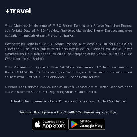
+travel
Connection
Vous Cherchez la Meilleure eSIM 5G Brunéi Darussalam ? travelData.shop Propose
des Forfaits Data eSIM 5G Rapides, Fiables et Abordables Brunéi Darussalam, avec
Activation Immédiate et sans Frais d’Itinérance.
Comparez les Forfaits eSIM 5G Locaux, Régionaux et Mondiaux Brunéi Darussalam
auprès de Plusieurs Fournisseurs et Choisissez le Meilleur Forfait Data Mobile. Restez
Connecté en Haut Débit dans les Villes, les Aéroports et les Zones Touristiques, sur
iPhone comme sur Android.
Vous Préparez un Voyage ? travelData.shop Vous Permet d’Obtenir Facilement la
Bonne eSIM 5G Brunéi Darussalam, en Vacances, en Déplacement Professionnel ou
en Télétravail. Profitez d’une Connexion Fluide dès Votre Arrivée.
Obtenez des Données Mobiles Fiables Brunéi Darussalam et Restez Connecté dans
des Villes comme Bandar Seri Begawan, Kuala Belait ou Seria.
Activation Instantanée
•
Sans Frais d’Itinérance
•
Fonctionne sur Apple iOS et Android
Téléchargez Notre Application et Gérez Vos eSIM à Tout Moment, où que Vous Soyez.