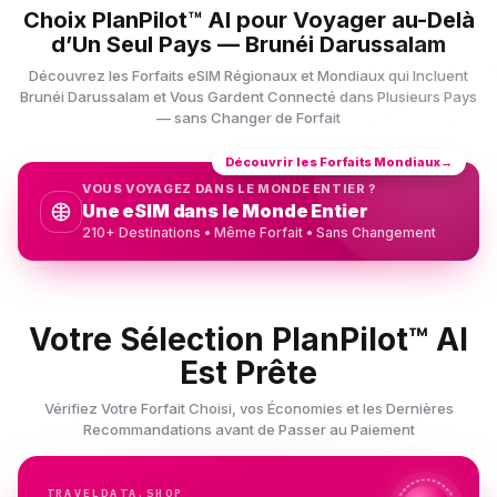
Choix PlanPilot™ AI pour Voyager au-Delà
d’Un Seul Pays — Brunéi Darussalam
Découvrez les Forfaits eSIM Régionaux et Mondiaux qui Incluent
Brunéi Darussalam et Vous Gardent Connecté dans Plusieurs Pays
— sans Changer de Forfait
Découvrir les Forfaits Mondiaux
→
VOUS VOYAGEZ DANS LE MONDE ENTIER ?
Une eSIM dans le Monde Entier
210+ Destinations • Même Forfait • Sans Changement
Votre Sélection PlanPilot™ AI
Est Prête
Vérifiez Votre Forfait Choisi, vos Économies et les Dernières
Recommandations avant de Passer au Paiement
TRAVELDATA.SHOP