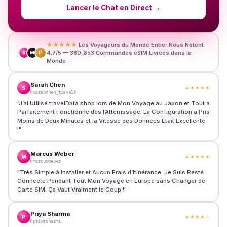
Lancer le Chat en Direct
→
★★★★★
Les Voyageurs du Monde Entier Nous Notent
4.7/5 — 380,653 Commandes eSIM Livrées dans le
S
M
P
Monde
Sarah Chen
S
★★★★★
@sarahchen_travels
"
J’ai Utilisé travelData.shop lors de Mon Voyage au Japon et Tout a
Parfaitement Fonctionné dès l’Atterrissage. La Configuration a Pris
Moins de Deux Minutes et la Vitesse des Données Était Excellente
!
"
Marcus Weber
M
★★★★★
@marcusweber
"
Très Simple à Installer et Aucun Frais d’Itinérance. Je Suis Resté
Connecté Pendant Tout Mon Voyage en Europe sans Changer de
Carte SIM. Ça Vaut Vraiment le Coup !
"
Priya Sharma
P
★★★★
☆
@priyasharma