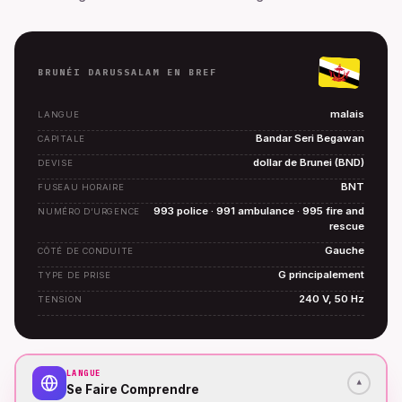
BRUNÉI DARUSSALAM EN BREF
malais
LANGUE
Bandar Seri Begawan
CAPITALE
dollar de Brunei (BND)
DEVISE
BNT
FUSEAU HORAIRE
993 police · 991 ambulance · 995 fire and
NUMÉRO D’URGENCE
rescue
Gauche
CÔTÉ DE CONDUITE
G principalement
TYPE DE PRISE
240 V, 50 Hz
TENSION
LANGUE
▾
Se Faire Comprendre