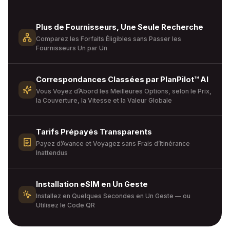
Plus de Fournisseurs, Une Seule Recherche
Comparez les Forfaits Éligibles sans Passer les
Fournisseurs Un par Un
Correspondances Classées par PlanPilot™ AI
Vous Voyez d’Abord les Meilleures Options, selon le Prix,
la Couverture, la Vitesse et la Valeur Globale
Tarifs Prépayés Transparents
Payez d’Avance et Voyagez sans Frais d’Itinérance
Inattendus
Installation eSIM en Un Geste
Installez en Quelques Secondes en Un Geste — ou
Utilisez le Code QR