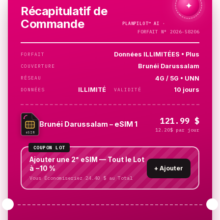
✦
Récapitulatif de
Commande
PLANPILOT™
AI ·
JE VÉRIFIE…
FORFAIT N° 2026-58206
Données ILLIMITÉES • Plus
FORFAIT
Brunéi Darussalam
COUVERTURE
4G / 5G • UNN
RÉSEAU
ILLIMITÉ
10 jours
DONNÉES
VALIDITÉ
121.99 $
Brunéi Darussalam – eSIM 1
12.20$ par jour
eSIM
COUPON LOT
Ajouter une 2ᵉ eSIM — Tout le Lot
à −10 %
+
Ajouter
Vous Économiseriez 24.40 $ au Total