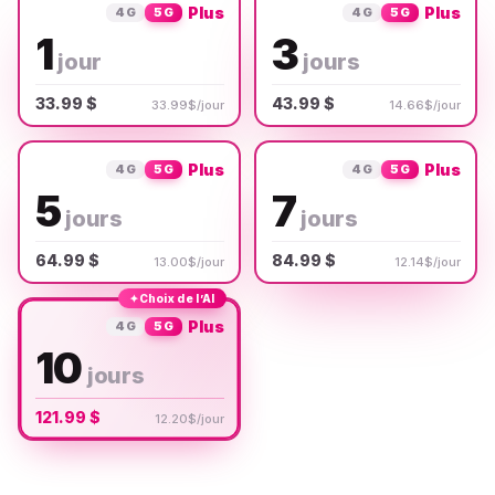
Plus
Plus
4G
5G
4G
5G
1
3
jour
jours
33.99 $
43.99 $
33.99$/jour
14.66$/jour
Plus
Plus
4G
5G
4G
5G
5
7
jours
jours
64.99 $
84.99 $
13.00$/jour
12.14$/jour
✦
Choix de l’AI
Plus
4G
5G
10
jours
121.99 $
12.20$/jour