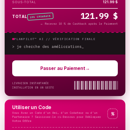
121.99 $
SOUS-TOTAL
121.99 $
% CASHBACK
TOTAL
10
→
Recevez 10 % de Cashback après le Paiement
PLANPILOT™ AI //
VÉRIFICATION FINALE
> je cherche des améliorations
_
Passer au Paiement
→
LIVRAISON INSTANTANÉE
INSTALLATION EN UN GESTE
Utiliser un Code
Vous Avez un Code d’un Ami, d’un Créateur ou d’un
%
Partenaire ? Saisissez-le ci-Dessous pour Débloquer
Votre Offre