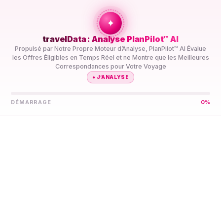
+travel
Connection
✦
travelData : Analyse PlanPilot™ AI
ACCUEIL
//
DESTINATIONS
//
ÎLE CHRISTMAS
Propulsé par Notre Propre Moteur d’Analyse, PlanPilot™ AI Évalue
les Offres Éligibles en Temps Réel et ne Montre que les Meilleures
Correspondances pour Votre Voyage
DÉMARRAGE
0
%
Laissez PlanPilot™ AI
Trouver Votre Meilleure
eSIM 5G
Île Christmas
Comparez les Forfaits Données eSIM 5G Prépayés Île
Christmas de Plusieurs Fournisseurs en Un Seul Endroit.
PlanPilot™ AI les Présélectionne pour Votre Voyage, Vous
n’Avez donc pas à Comparer les Caractéristiques Vous-